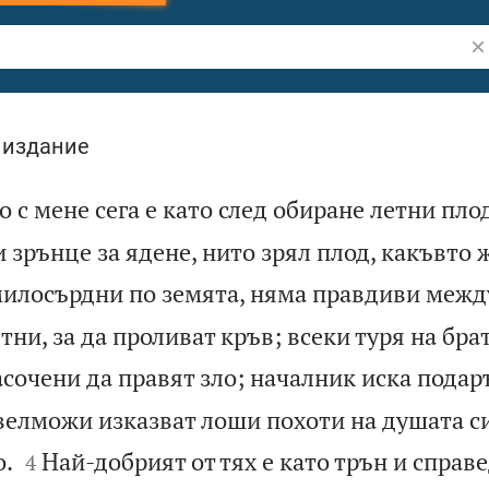
Тъ
 издание
 с мене сега е като след обиране летни пло
и зрънце за ядене, нито зрял плод, какъвто
милосърдни по земята, няма правдиви межд
тни, за да проливат кръв; всеки туря на бра
асочени да правят зло; началник иска подар
 велможи изказват лоши похоти на душата с


о.
Най-добрият от тях е като трън и справ
4