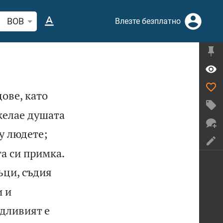
рсете стих или дума в Библията
BOB
Влезте безплатно
дове, като
 желае душата
у людете;

та си примка.
ъци, съдия
и и
едливият е