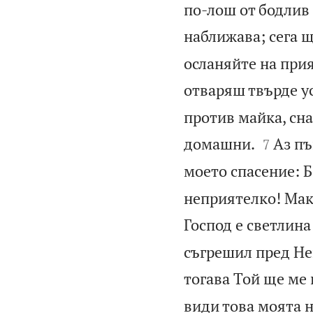
по-лош от бодлив
наближава; сега 
осланяйте на прия
отваряш твърде ус
против майка, сна


домашни.
Аз пъ
7
моето спасение: Б
неприятелко! Мака
Господ е светлина
съгрешил пред Не
тогава Той ще ме 
види това моята н