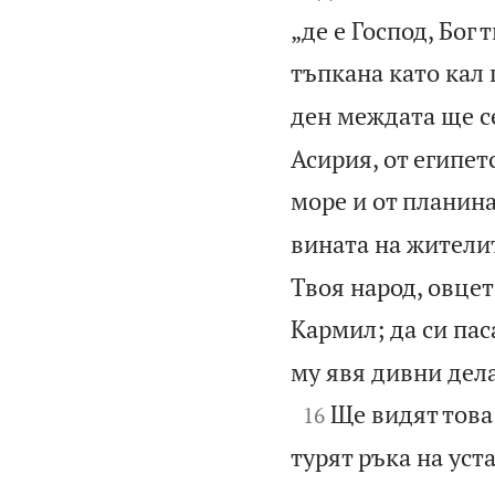
„де е Господ, Бог 
тъпкана като кал 
ден междата ще с
Асирия, от египет
море и от планина
вината на жителит
Твоя народ, овцет
Кармил; да си пас
му явя дивни дела

Ще видят това
16
турят ръка на уст