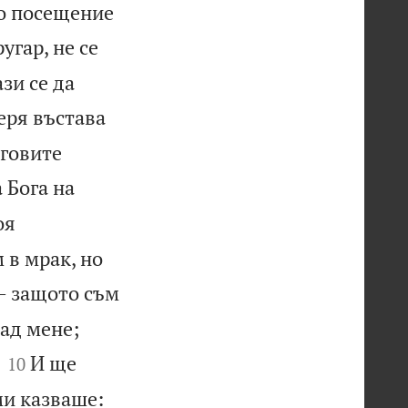
то посещение
угар, не се
зи се да
еря въстава
еговите
 Бога на
оя
 в мрак, но
 – защото съм
ад мене;


И ще
10
ми казваше: