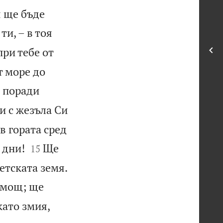
я ще бъде
ти, – в тоя
при тебе от
т море до
я поради
и с жезъла Си
в гората сред


 дни!
Ще
15

етската земя.
и мощ; ще
като змия,