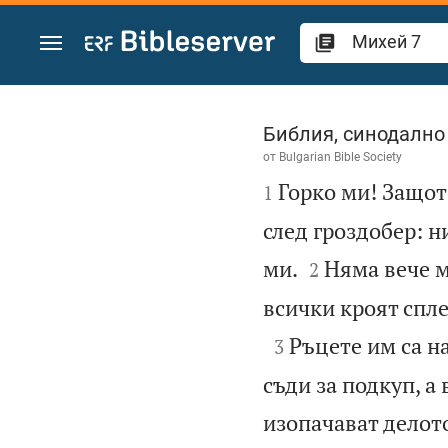
Преминете към съдържанието
Михей 7
Библия, синодално
от
Bulgarian Bible Society

Горко ми! Защото
1
след гроздобер: н


ми.
Няма вече 
2
всички кроят спле

Ръцете им са н
3
съди за подкуп, а
изопачават делот