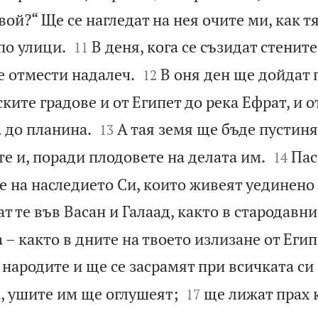
твой?“ Ще се нагледат на нея очите ми, как т


по улици.
В деня, кога се съзидат стените 
11


е отмести надалеч.
В оня ден ще дойдат 
12
ските градове и от Египет до река Ефрат, и о


 до планина.
А тая земя ще бъде пустин
13


е и, поради плодовете на делата им.
Пас
14
е на наследието Си, които живеят уединено 
ат те във Васан и Галаад, както в стародавни
 – както в дните на твоето излизане от Егип
 народите и ще се засрамят при всичката с


а, ушите им ще оглушеят;
ще лижат прах 
17