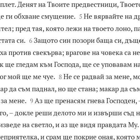
 плет. Денят на Твоите предвестници, Твое


ще ги обхване смущение.
Не вярвайте на др
5
тел; пред тая, която лежи на твоето лоно, па


тата си.
Защото син позори баща си, дъщ
6
ха против свекърва; врагове на човека са н
к ще гледам към Господа, ще се уповавам на


ог мой ще ме чуе.
Не се радвай за мене, м
8
р да съм паднал, но ще стана; макар да съм


 за мене.
Аз ще пренасям гнева Господен,
9
го, – докле реши делото ми и извърши съд н
изведе на светло, и аз ще видя правдата Му.
еприятелка, и срам ще покрие оная, която 