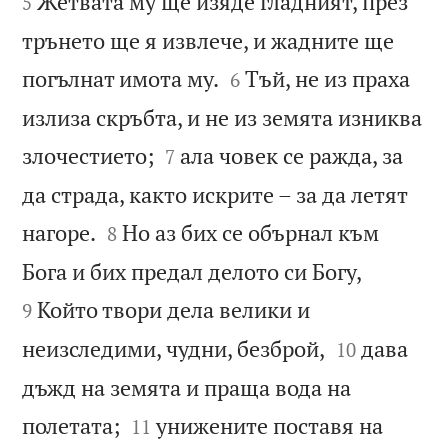
Жетвата му ще изяде гладният, през
5
трънето ще я извлече, и жадните ще


погълнат имота му.
Тъй, не из праха
6
излиза скръбта, и не из земята изниква


злочестието;
ала човек се ражда, за
7
да страда, както искрите – за да летят


нагоре.
Но аз бих се обърнал към
8


Бога и бих предал делото си Богу,
Който твори дела велики и
9


неизследими, чудни, безброй,
дава
10
дъжд на земята и праща вода на


полетата;
унижените поставя на
11