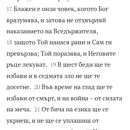
Блажен е онзи човек, когото Бог
17
вразумява, и затова не отхвърляй


наказанието на Вседържителя,
защото Той нанася рани и Сам ги
18
превързва; Той поразява, и Неговите


ръце лекуват.
В шест беди ще те
19
избави и в седмата зло не ще те


досегне.
Във време на глад ще те
20
избави от смърт, и на война – от силата


на меча.
От бича на езика ще се
21
укриеш, и не ще се уплашиш от