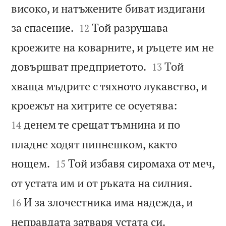
високо, и натъжените биват издигани


за спасение.
Той разрушава
12
кроежите на коварните, и ръцете им не


довършват предприетото.
Той
13
хваща мъдрите с тяхното лукавство, и


кроежът на хитрите се осуетява:
денем те срещат тъмнина и по
14
пладне ходят пипнешком, както


нощем.
Той избавя сиромаха от меч,
15


от устата им и от ръката на силния.
И за злочестника има надежда, и
16


неправдата затваря устата си.