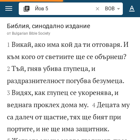
Преминете към съдържанието
Търсете стих или 
BOB
Йов 5
Библия, синодално издание
от
Bulgarian Bible Society

Викай, ако има кой да ти отговаря. И
1


към кого от светиите ще се обърнеш?
Тъй, гняв убива глупеца, и
2


раздразнителност погубва безумеца.
Видях, как глупец се укоренява, и
3


веднага проклех дома му.
Децата му
4
са далеч от щастие, тях ще бият при


портите, и не ще има защитник.