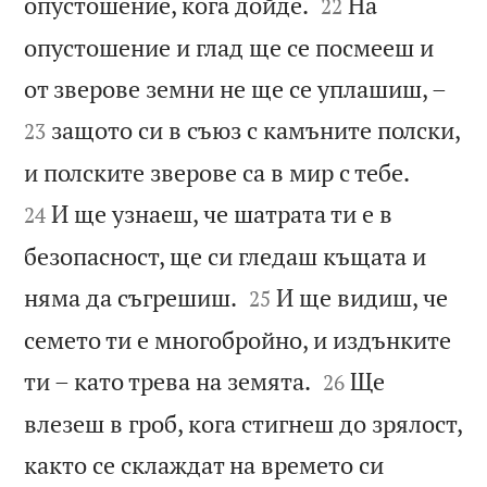


опустошение, кога дойде.
На
22
опустошение и глад ще се посмееш и


от зверове земни не ще се уплашиш, –
защото си в съюз с камъните полски,
23


и полските зверове са в мир с тебе.
И ще узнаеш, че шатрата ти е в
24
безопасност, ще си гледаш къщата и


няма да съгрешиш.
И ще видиш, че
25
семето ти е многобройно, и издънките


ти – като трева на земята.
Ще
26
влезеш в гроб, кога стигнеш до зрялост,
както се склаждат на времето си