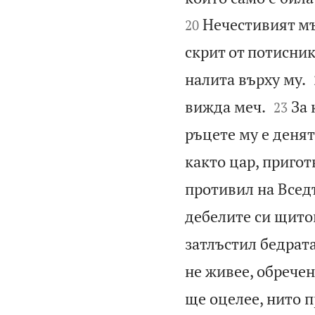
Нечестивият мъч
20
скрит от потисник
налита върху му.


вижда меч.
За 
23
ръцете му е денят
както цар, пригот
противил на Всед
дебелите си щито
затлъстил бедрата
не живее, обречен
ще оцелее, нито 