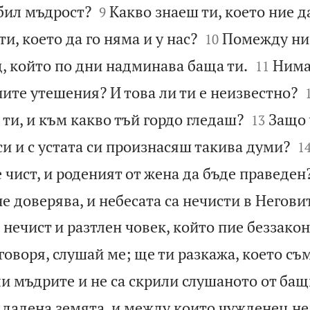


бил мъдрост?
Какво знаеш ти, което ние д
9


и, което да го няма и у нас?
Помежду ни
10


ц, който по дни надминава баща ти.
Нима
11
ите утешения? И това ли ти е неизвестно?


 ти, и към какво тъй гордо гледаш?
Защо
13

си и с устата си произнасяш такива думи?
1
е чист, и роденият от жена да бъде праведен
не доверява, и небесата са нечисти в Негови
 нечист и разтлен човек, който пие беззако
говоря, слушай ме; ще ти разкажа, което съ
ли мъдрите и не са скрили слушаното от бащ
 дадена земята, и между които чужденец не 