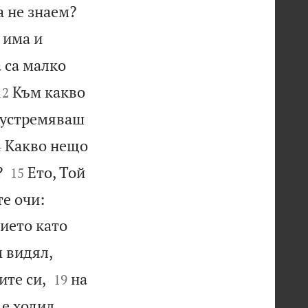
а не знаем?
 има и
 са малко


Към какво
12
 устремяваш

Какво нещо
4


?
Ето, Той
15


те очи:
нието като


м видял,


ите си,
на
19


е ходил.