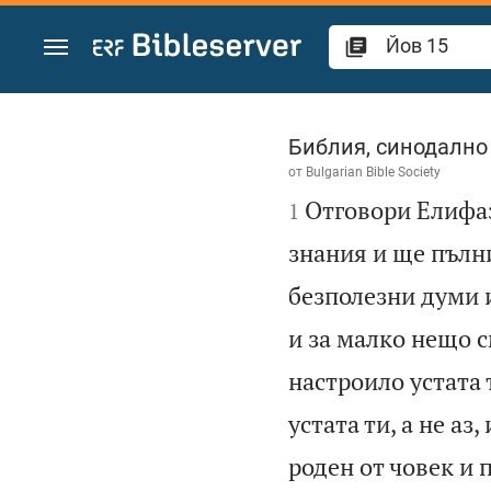
Преминете към съдържанието
Йов 15
Библия, синодално
от
Bulgarian Bible Society

Отговори Елифаз
1
знания и ще пълни
безполезни думи и
и за малко нещо с
настроило устата т
устата ти, а не аз
роден от човек и