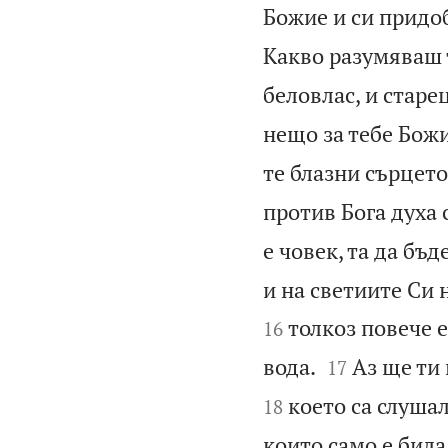
Божие и си придо
Какво разумяваш т
беловлас, и старе
нещо за тебе Божи
те блазни сърцето
против Бога духа 
е човек, та да бъд
и на светиите Си 
толкоз повече е
16


вода.
Аз ще ти 
17
което са слуша
18
които само е била