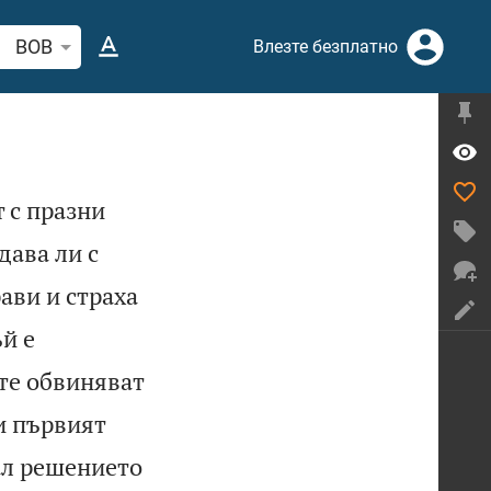
рсете стих или дума в Библията
BOB
Влезте безплатно
 с празни
дава ли с
ави и страха
й е
 те обвиняват
и първият
ал решението