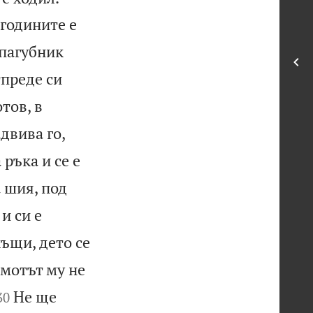
 годините е
 пагубник
тпреде си
отов, в
двива го,
 ръка и се е
а шия, под
и си е
къщи, дето се
имотът му не


Не ще
30