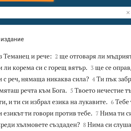
Тъ
 издание


 Теманец и рече:
ще отговаря ли мъдрият
2


 ли корема си с горещ вятър.
ще се оправ
3


 с реч, нямаща никаква сила?
Ти пък забр
4


мяташ речта към Бога.
Твоето нечестие тъ
5


и, и ти си избрал езика на лукавите.
Тебе
6


, и езикът ти говори против тебе.
Нима ти с
7


 преди хълмовете създаден?
Нима си слуш
8