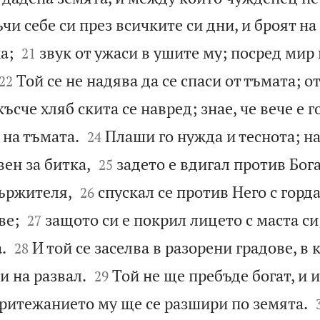
и себе си през всичките си дни, и броят на


а;
звук от ужаси в ушите му; посред мир
21


Той се не надява да се спаси от тъмата; о
22
късче хляб скита се навред; знае, че вече е г


 на тъмата.
Плаши го нужда и теснота; на
24


вен за битка,
задето е вдигал против Бога
25


ържителя,
спускал се против Него с горд
26


ве;
защото си е покрил лицето с маста си 
27


.
И той се заселва в разорени градове, в 
28


и на развал.
Той не ще пребъде богат, и 
29
притежанието му ще се разшири по земята.