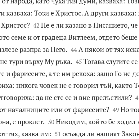
от народа, като чуха тия думи, казваха: Тоз
и казваха: Този е Христос. А други казваха:


 Христос?
Не е ли казано в Писанието, ч
42
то семе и от градеца Витлеем, отдето беше


излезе разпра за Него.
А някои от тях иска
44


 не тури върху Му ръка.
Тогава слугите с
45
и фарисеите, а те им рекоха: защо Го не д
иха: никога човек не е говорил тъй, както Т

говориха: да не сте се и вие прелъстили?
4


 от началниците или от фарисеите?
Но то
49


на, е проклет.
Никодим, който бе ходил
50


т тях, казва им:
осъжда ли нашият Закон
51