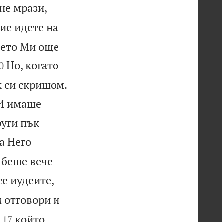
не мрази,
ие идете на
мето Ми още

Но, когато
0

к си скришом.
И имаше
руги пък
а Него
 беше вече
се иудеите,
 отговори и


който
17