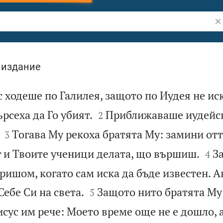
Тъ
 издание
с ходеше по Галилея, защото по Иудея не ис


рсеха да Го убият.
Приближаваше иудейс
2


Тогава Му рекоха братята Му: замини отт
3


т и Твоите ученици делата, що вършиш.
З
4
ришом, когато сам иска да бъде известен. 


Себе Си на света.
Защото нито братята Му
5
сус им рече: Моето време още не е дошло, а