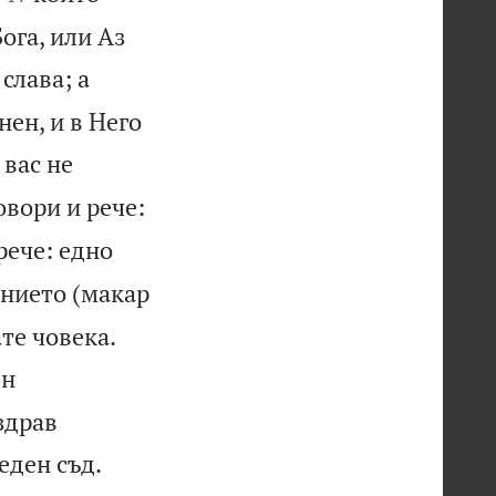
ога, или Аз
 слава; а
нен, и в Него
 вас не
овори и рече:
рече: едно
анието (макар


ате човека.
ен
здрав


еден съд.