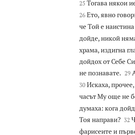
Тогава някои ие
25
Ето, явно говор
26
че Той е наистина
дойде, никой няма
храма, издигна гла
дойдох от Себе Си


не познавате.
А
29
Искаха, прочее,
30
часът Му още не б
думаха: кога дойд


Тоя направи?
Ч
32
фарисеите и първ