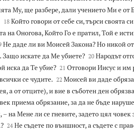
ята Му, ще разбере, дали учението Ми е от Б


.
Който говори от себе си, търси своята си
18
а на Оногова, Който Го е пратил, Той е исти

Не даде ли ви Моисей Закона? Но никой от
9


. Защо искате да Ме убиете?
Народът отг
20


ой иска да Те убие?
Отговори Иисус и им 
21


всички се чудите.
Моисей ви даде обряз
22
ея, а от отците), и вие в съботен ден обрязв
овек приема обрязание, за да не бъде наруш
 – на Мене ли се гневите, задето цял човек 


а?
Не съдете по външност, а съдете с прав
24