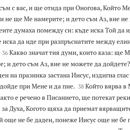
ъм с вас, и ще отида при Оногова, Който Ме
и не ще Ме намерите; и дето съм Аз, вие не
еите думаха помежду си: къде иска Той да и
 иска да иде при разпръснатите между елин


Какво значат тия думи, които каза: ще М
36
; и дето съм Аз, вие не можете да дойдете?
ен на празника застана Иисус, издигна глас 


 дойде при Мене и да пие.
Който вярва в 
38
както е речено в Писанието, ще потекат рек
 за Духа, Когото щяха да приемат вярващите
 още не бе даден, понеже Иисус още не бе 