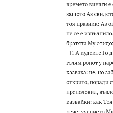
времето винаги е 
защото Аз свидете
тоя празник: Аз о
не се е изпълнило
братята Му отидох

А иудеите Го д
11
голям ропот у нар
казваха: не, но з
открито, поради с
преполовил, възле
казвайки: как Тоя 
рече: учението Ми