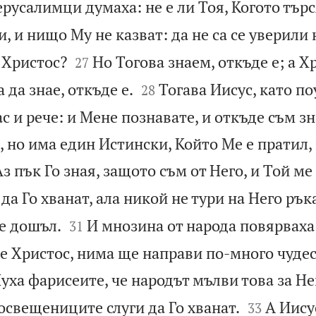
русалимци думаха: не е ли Тоя, Когото търс
и, и нищо Му не казват: да не са се уверили


 Христос?
Но Тогова знаем, откъде е; а Х
27


 да знае, откъде е.
Тогава Иисус, като п
28
с и рече: и Мене познавате, и откъде съм зн
, но има един Истински, Който Ме е пратил,
з пък Го зная, защото съм от Него, и Той ме
 да Го хванат, ала никой не тури на Него рък


е дошъл.
И мнозина от народа повярваха 
31
е Христос, нима ще направи по-много чудес
уха фарисеите, че народът мълви това за Не


освещениците слуги да Го хванат.
А Иису
33