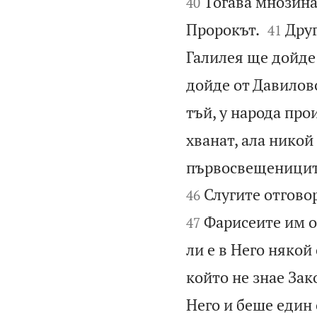
Тогава мнозина 
40


Пророкът.
Друг
41
Галилея ще дойде
дойде от Давилово
тъй, у народа про
хванат, ала никой
първосвещениците 
Слугите отговор
46
Фарисеите им от
47
ли е в Него някой
който не знае Зако
Него и беше един о