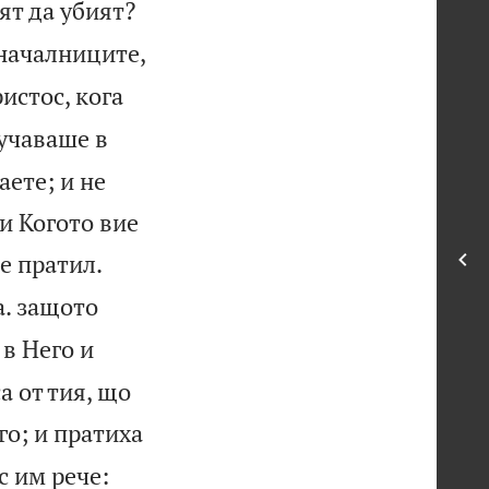


ят да убият?
 началниците,
ристос, кога
оучаваше в
аете; и не
 и Когото вие


 е пратил.
а. защото
в Него и
а от тия, що
го; и пратиха
с им рече: