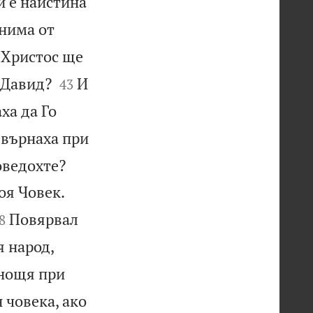
и е наистина
 нима от
е Христос ще


 Давид?
И
43
ха да Го
е върнаха при


оведохте?


оя Човек.

Повярвал
8
я народ,
 нощя при
 човека, ако