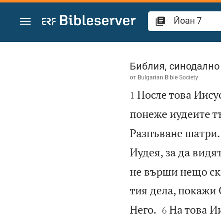
Преминете към съдържанието
Йоан 7
Библия, синодално
от
Bulgarian Bible Society

После това Иису
1
понеже иудеите тъ
Разпъване шатри.
Иудея, за да видя
не върши нещо ск
тия дела, покажи 


Него.
На това Ии
6