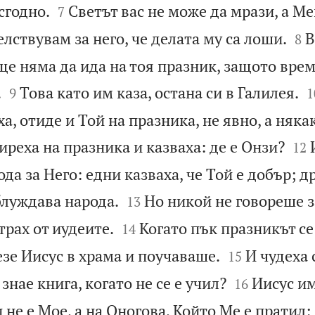


сгодно.
Светът вас не може да мрази, а Ме
7


лствувам за него, че делата му са лоши.
В
8
ще няма да ида на тоя празник, защото вре



.
Това като им каза, остана си в Галилея.
9
1
а, отиде и Той на празника, не явно, а няка


иреха на празника и казваха: де е Онзи?
12
ода за Него: едни казваха, че Той е добър; д


аблуждава народа.
Но никой не говореше з
13


трах от иудеите.
Когато пък празникът се
14


зе Иисус в храма и поучаваше.
И чудеха 
15


знае книга, когато не се е учил?
Иисус им
16
 не е Мое, а на Оногова, Който Ме е пратил;