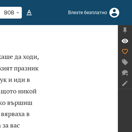
рсете стих или дума в Библията
BOB
Влезте безплатно
каше да ходи,
кият празник
ук и иди в
ащото никой
Ако вършиш
 вярваха в
 за вас