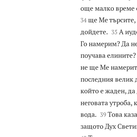
още малко време с
ще Ме търсите, 
34


дойдете.
А иуд
35
Го намерим? Да не
поучава елините?
не ще Ме намерите
последния велик д
който е жаден, да
неговата утроба, 


вода.
Това каза
39
защото Дух Светий