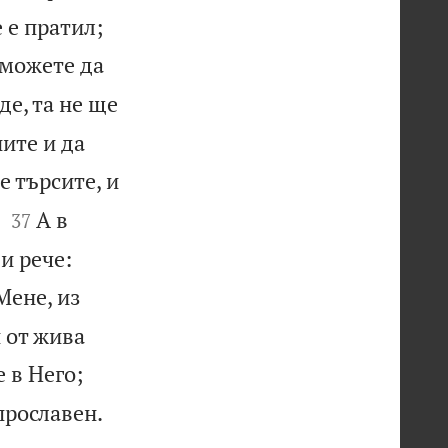


 е пратил;
 можете да
де, та не ще
ите и да
е търсите, и


А в
37
и рече:
Мене, из
и от жива
 в Него;


прославен.