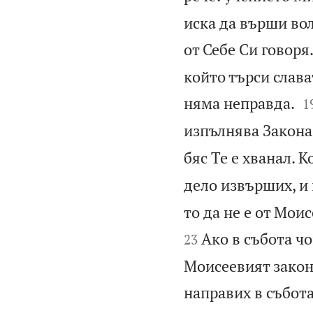
иска да върши вол
от Себе Си говоря
който търси слават

няма неправда.
1
изпълнява Закона
бяс Те е хванал. К
дело извърших, и 
то да не е от Моис
Ако в събота ч
23
Моисеевият закон,
направих в събот