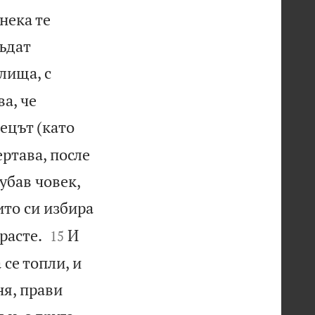
нека те
бъдат
лища, с
ва, че
ецът (като
ертава, после
хубав човек,
ито си избира


расте.
И
15
 се топли, и
ня, прави