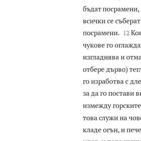
бъдат посрамени, 
всички се съберат


посрамени.
Ков
12
чукове го оглажда 
изгладнява и отма
отбере дърво) тег
го изработва с дле
за да го постави 
измежду горските 
това служи на чове
кладе огън, и пече