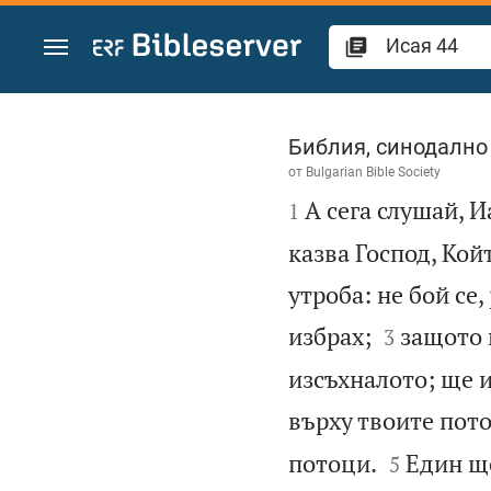
Преминете към съдържанието
Исая 44
Библия, синодално
от
Bulgarian Bible Society

А сега слушай, И
1
казва Господ, Кой
утроба: не бой се


избрах;
защото 
3
изсъхналото; ще и
върху твоите пот


потоци.
Един ще
5