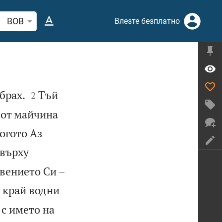
рсете стих или дума в Библията
BOB
Влезте безплатно


брах.
Тъй
2
а от майчина
когото Аз
 върху
овението Си –
 край водни
 с името на