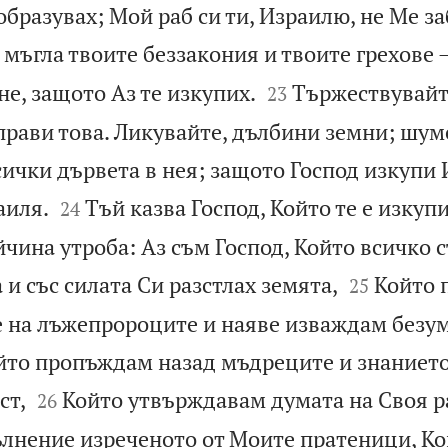
 образувах; Мой раб си ти, Израилю, не Ме з
мъгла твоите беззакония и твоите грехове –


е, защото Аз те изкупих.
Тържествувайте
23
рави това. Ликувайте, дълбини земни; шуме
сички дървета в нея; защото Господ изкупи


аиля.
Тъй казва Господ, Който те е изкупи
24
йчина утроба: Аз съм Господ, Който всичко 


 и със силата Си разстлах земята,
Който 
25
на лъжепророците и наяве изваждам безум
йто пропъждам назад мъдреците и знаниет


ст,
Който утвърждавам думата на Своя р
26
лнение изреченото от Моите пратеници, Ко