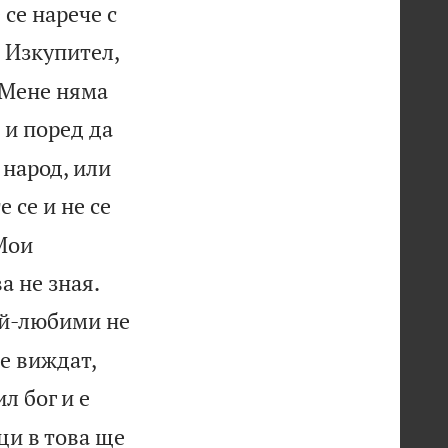
 се нарече с
в Изкупител,
н Мене няма
 и поред да
 народ, или
е се и не се
 Мои


а не зная.
ай-любими не
не виждат,
л бог и е
ци в това ще