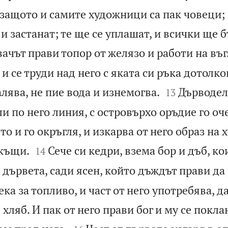
защото и самите художници са пак човеци; 
 и застанат; те ще се уплашат, и всички ще 
ачът прави топор от желязо и работи на въг
и се труди над него с яката си ръка дотолко


лява, не пие вода и изнемогва.
Дърводел
13
ли по него линия, с островърхо оръдие го оч
то и го окръгля, и изкарва от него образ на 


вкъщи.
Сече си кедри, взема бор и дъб, ко
14
дървета, сади ясен, който дъждът прави да 
ка за топливо, и част от него употребява, да
 хляб. И пак от него прави бог и му се покла