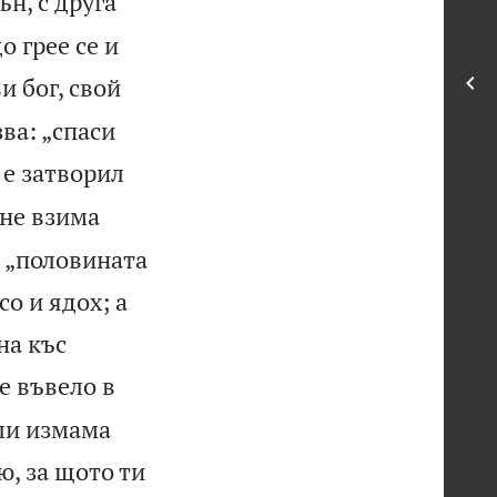
ън, с друга
о грее се и
и бог, свой
ва: „спаси
 е затворил
 не взима
: „половината
со и ядох; а
на къс
е въвело в
 ли измама
, за щото ти