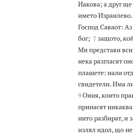
Иакова; а друг ще 
името Израилево.
Господ Саваот: Аз


бог;
защото, кой
7
Ми представи всич
нека разгласят он
плашете: нали отд
свидетели. Има ли
Ония, които пра
9
принасят никаква п
нито разбират, и 
излял идол, що не