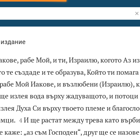
Тъ
 издание
акове, рабе Мой, и ти, Израилю, когото Аз из
то те създаде и те образува, Който ти помаг
, рабе Мой Иакове, и възлюбени (Израилю), 
ще излея вода върху жадуващото, и потоци
злея Духа Си върху твоето племе и благосл


омци.
И ще растат между трева като върби
4
 каже: „аз съм Господен“, друг ще се назове