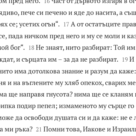


ом пред него.
Част от дървото изгаря в ог
16
ядиво, пече си печено и яде до насита, а същ


рях се; усетих огън“.
А от остатъците прав
17
се, пада ничком пред него и му се моли и каз


ой бог“.
Не знаят, нито разбират: Той им
18


ждат, и сърцата им – за да не разбират.
И
19
 нито има дотолкова знание и разум да каже
ня и на въглените му хляб опекох, сварих ме
ма ще направя гнусота? нима ще се кланям 
ипка подир пепел; измаменото му сърце го 
 може да освободи душата си и да каже: не е


та ми ръка?
Помни това, Иакове и Израилю
21