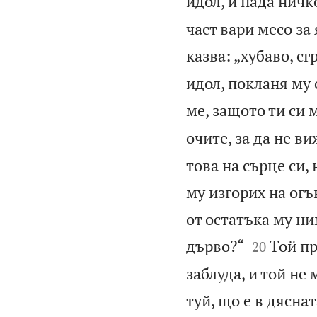
идол, и пада ничк
част вари месо за 
казва: „хубаво, сг
идол, покланя му 
ме, защото ти си м
очите, за да не ви
това на сърце си,
му изгорих на огъ
от остатъка му ни


дърво?“
Той пр
20
заблуда, и той не
туй, що е в дясна