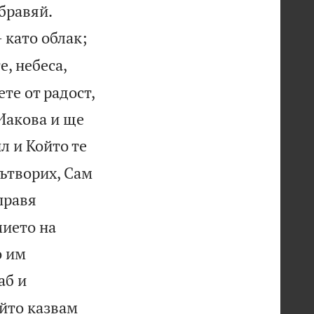


абравяй.
 като облак;
, небеса,
те от радост,
 Иакова и ще
л и Който те
сътворих, Сам
правя
ието на
о им
аб и
йто казвам