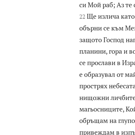
си Мой раб; Аз те
Ще излича като 
22
обърни се към Мен
защото Господ нап
планини, гора и в
се прослави в Изр
е образувал от ма
прострях небесата
нищожни личбите 
магьосниците, Ко
обръщам на глупо
привеждам в изпъ