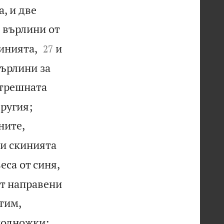
, и две
 върлини от


кинията,
и
27
върлини за
ътрешната


другия;
ните,
и скинията
еса от синя,
ат направени
итим,


 подножки;