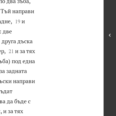
по два зъба,
Тъй направи


адне,
и
19
: две
 друга дъска


ер,
и за тях
21
ъба) под една
 за задната
дъски направи
бъдат
ва да бъде с
 и за тях