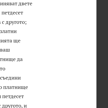
диняват двете
 петдесет
 с другото;
 златни
нията ще
иваш
атнище да
ото
 съедини
то платнище
 петдесет
 другото, и