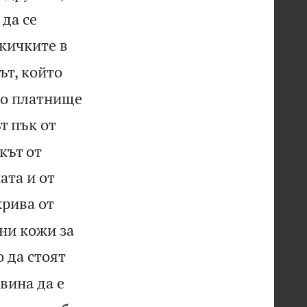
 да се
кичките в
ът, който
то платнище
т пък от
кът от
ата и от
крива от
ни кожи за
 да стоят
овина да е