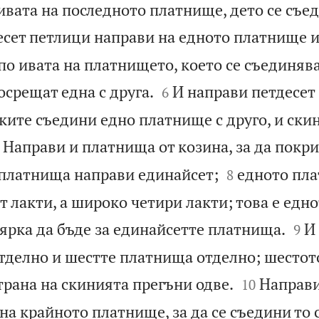
ивата на последното платнище, дето се съе
есет петлици направи на едното платнище и
о ивата на платнището, което се съединява


осрещат една с друга.
И направи петдесет
6
ките съедини едно платнище с друго, и ски

Направи и платнища от козина, за да покр


 платнища направи единайсет;
едното пл
8
т лакти, а широко четири лакти; това е едн


ярка да бъде за единайсетте платнища.
И
9
тделно и шестте платнища отделно; шесто


трана на скинията прегъни одве.
Направи
10
на крайното платнище, за да се съедини то с