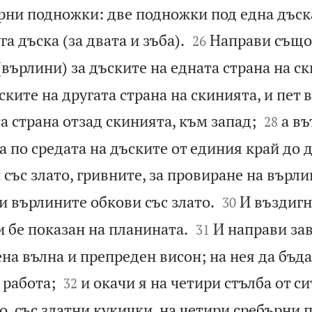
рни подножки: две подножки под една дъска


а дъска (за двата и зъба).
Направи също
26
(върлини) за дъските на едната страна на с
ските на другата страна на скинията, и пет 


а страна отзад скинията, към запад;
а в
28
 по средата на дъските от единия край до 
със злато, гривните, за провиране на върли


 и върлините обкови със злато.
И въздигн
30


и бе показан на планината.
И направи зав
31
на вълна и препреден висон; на нея да бъд


 работа;
и окачи я на четири стълба от с
32
о, със златни кукички, на четири сребърни