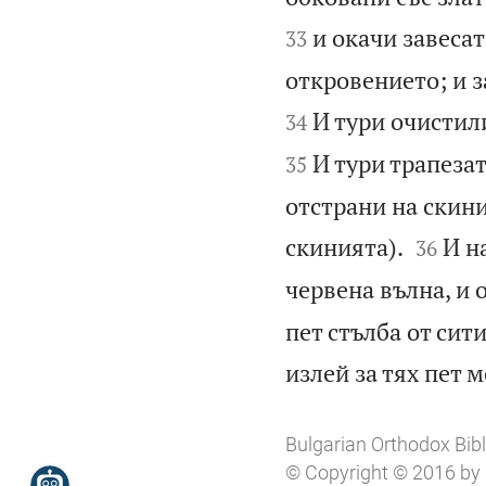
и окачи завесат
33
откровението; и з
И тури очистил
34
И тури трапезат
35
отстрани на скини


скинията).
И н
36
червена вълна, и 
пет стълба от сити
излей за тях пет 
Bulgarian Orthodox Bible
© Copyright © 2016 by B