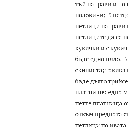
тъй направи и по 


половини;
петд
5
петлици направи п
петлиците да се п
кукички и с кукич

бъде едно цяло.
7
скинията; такива
бъде дълго трийсе
платнище: една м
петте платнища о
откъм предната с
петлици по ивата 