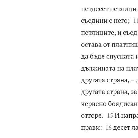
петдесет петлици 

съедини с него;
1
петлиците, и съед
остава от платни
да бъде спусната 
дължината на плат
другата страна, –
другата страна, за
червено боядисан


отгоре.
И напра
15


прави:
десет л
16