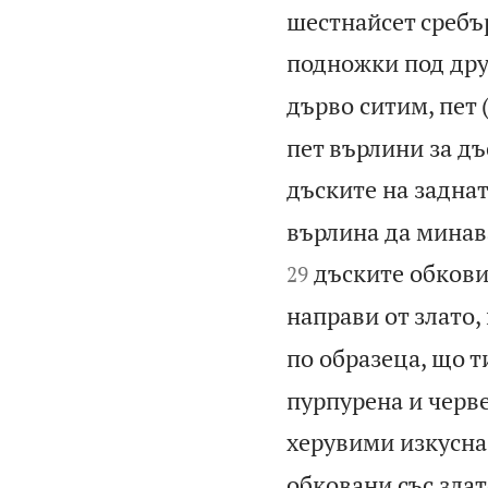
шестнайсет сребъ
подножки под друг
дърво ситим, пет 
пет върлини за дъ
дъските на заднат
върлина да минава
дъските обкови 
29
направи от злато,
по образеца, що т
пурпурена и черве
херувими изкусна
обковани със злат