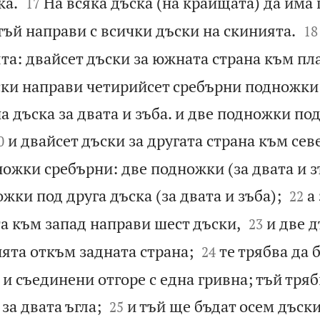


ка.
На всяка дъска (на краищата) да има 
17


тъй направи с всички дъски на скинията.
18
та: двайсет дъски за южната страна към пл
ски направи четирийсет сребърни подножки
 дъска за двата и зъба. и две подножки под

и двайсет дъски за другата страна към сев
0
ожки сребърни: две подножки (за двата и з


ожки под друга дъска (за двата и зъба);
а
22


а към запад направи шест дъски,
и две 
23


ията откъм задната страна;
те трябва да 
24
и съединени отгоре с една гривна; тъй тряб


 за двата ъгла;
и тъй ще бъдат осем дъски,
25