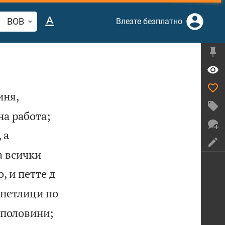
рсете стих или дума в Библията
BOB
Влезте безплатно
иня,


на работа;
 а
а всички
, и петте д
 петлици по
 половини;