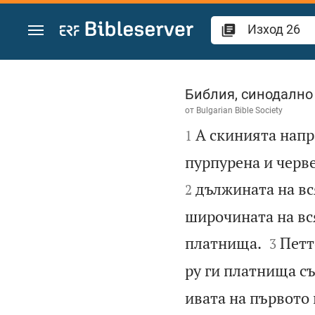
Преминете към съдържанието
Изход 26
Библия, синодално
от
Bulgarian Bible Society

А скинията напр
1
пурпурена и черве
дължината на вс
2
широчината на вс


платнища.
Петт
3
ру ги платнища съ
ивата на първото 