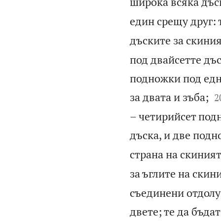
широка всяка дъс
един срещу друг: 
дъските за скиния
под двайсетте дъ
подножки под една

за двата и зъба;
2
– четирийсет подн
дъска, и две подн
страна на скиният
за ъглите на скин
съединени отдолу 
двете; те да бъдат