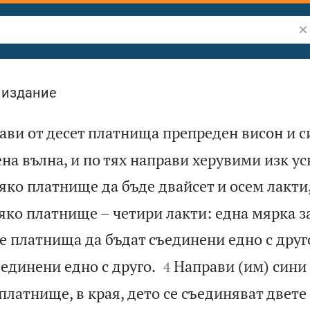
Тъ
 издание
ави от десет платнища препреден висон и с
на вълна, и по тях направи херувими изк ус
яко платнище да бъде двайсет и осем лакти,
яко платнище – четири лакти: една мярка з
е платнища да бъдат съединени едно с друго


единени едно с друго.
Направи (им) сини
4
платнище, в края, дето се съединяват двете