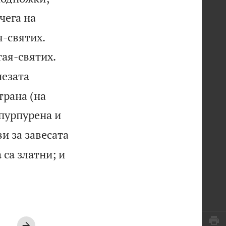
чега на


я-святих.


тая-святих.
пезата
трана (на
 пурпурена и
и за завесата
 са златни; и