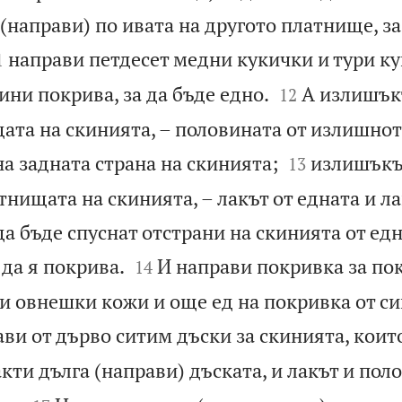
(направи) по ивата на другото платнище, за

направи петдесет медни кукички и тури ку
1


ини покрива, за да бъде едно.
А излишък
12
щата на скинията, – половината от излишно


на задната страна на скинията;
излишъкъ
13
нищата на скинията, – лакът от едната и ла
 да бъде спуснат отстрани на скинията от едн


 да я покрива.
И направи покривка за по
14
и овнешки кожи и още ед на покривка от си
ви от дърво ситим дъски за скинията, които
акти дълга (направи) дъската, и лакът и пол