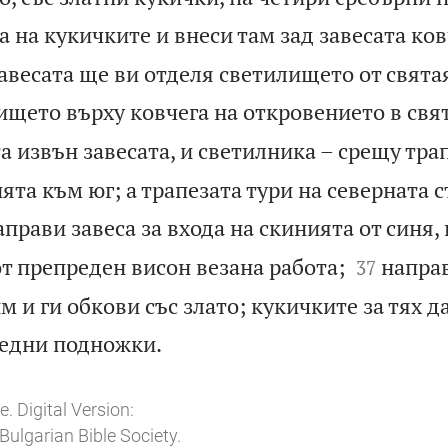
а на кукичките и внеси там зад завесата ков
авесата ще ви отделя светилището от свята
ището върху ковчега на откровението в свя
а извън завесата, и светилника – срещу тра
ята към юг; а трапезата тури на северната с
аправи завеса за входа на скинията от синя,


от препреден висон везана работа;
направ
37
м и ги обкови със злато; кукичките за тях да

медни подножки.
. Digital Version:
ulgarian Bible Society.