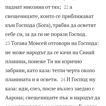


паднат мнозина от тях;
а
22
свещениците, които се приближават
към Господа (Бога), трябва да осветят


себе си, за да ги не порази Господ.
Тогава Моисей отговори на Господа:
23
не може народът да се качи на Синай
планина, понеже Ти ни изрично
забрани, като каза: тегли черта около


планината и я освети.
И Господ му
24
каза: иди, слез, после възлез заедно с
Аарона; свещениците пък и народът да