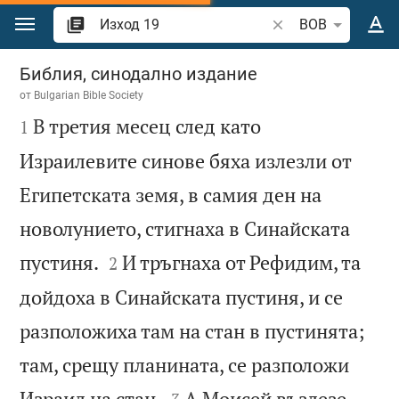
Преминете към съдържанието
Търсете стих или 
BOB
Изход 19
Библия, синодално издание
от
Bulgarian Bible Society

В третия месец след като
1
Израилевите синове бяха излезли от
Египетската земя, в самия ден на
новолунието, стигнаха в Синайската


пустиня.
И тръгнаха от Рефидим, та
2
дойдоха в Синайската пустиня, и се
разположиха там на стан в пустинята;
там, срещу планината, се разположи


Израил на стан.
А Моисей възлезе