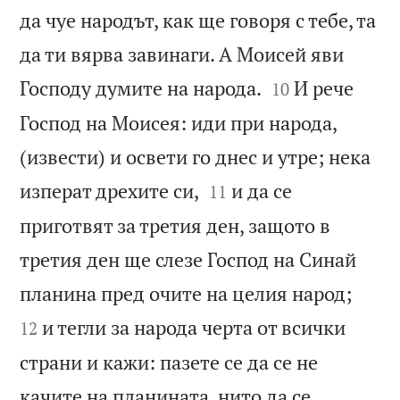
да чуе народът, как ще говоря с тебе, та
да ти вярва завинаги. А Моисей яви


Господу думите на народа.
И рече
10
Господ на Моисея: иди при народа,
(извести) и освети го днес и утре; нека


изперат дрехите си,
и да се
11
приготвят за третия ден, защото в
третия ден ще слезе Господ на Синай


планина пред очите на целия народ;
и тегли за народа черта от всички
12
страни и кажи: пазете се да се не
качите на планината, нито да се