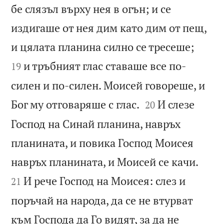
бе слязъл върху нея в огън; и се
издигаше от нея дим като дим от пещ,


и цялата планина силно се тресеше;
и тръбният глас ставаше все по-
19
силен и по-силен. Моисей говореше, и


Бог му отговаряше с глас.
И слезе
20
Господ на Синай планина, навръх
планината, и повика Господ Моисея


навръх планината, и Моисей се качи.
И рече Господ на Моисея: слез и
21
поръчай на народа, да се не втурват
към Господа да Го видят, за да не