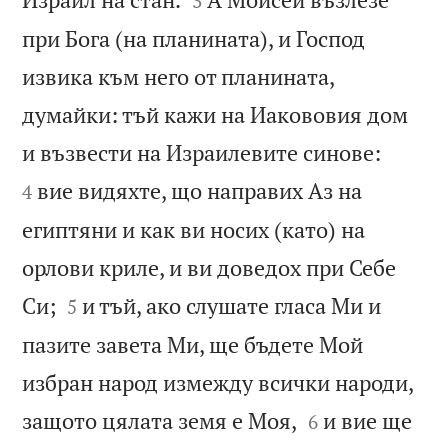
3
при Бога (на планината), и Господ
извика към него от планината,
думайки: тъй кажи на Иакововия дом


и възвести на Израилевите синове:
вие видяхте, що направих Аз на
4
египтяни и как ви носих (като) на
орлови криле, и ви доведох при Себе


Си;
и тъй, ако слушате гласа Ми и
5
пазите завета Ми, ще бъдете Мой
избран народ измежду всички народи,


защото цялата земя е Моя,
и вие ще
6