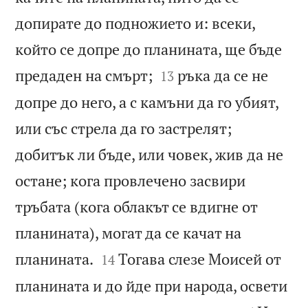
допирате до подножието и: всеки,
който се допре до планината, ще бъде


предаден на смърт;
ръка да се не
13
допре до него, а с камъни да го убият,
или със стрела да го застрелят;
добитък ли бъде, или човек, жив да не
остане; кога провлечено засвири
тръбата (кога облакът се вдигне от
планината), могат да се качат на


планината.
Тогава слезе Моисей от
14
планината и до йде при народа, освети