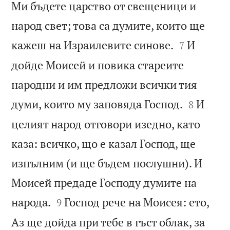
Ми бъдете царство от свещеници и
народ свет; това са думите, които ще


кажеш на Израилевите синове.
И
7
дойде Моисей и повика стареите
народни и им предложи всички тия


думи, които му заповяда Господ.
И
8
целият народ отговори изедно, като
каза: всичко, що е казал Господ, ще
изпълним (и ще бъдем послушни). И
Моисей предаде Господу думите на


народа.
Господ рече на Моисея: ето,
9
Аз ще дойда при тебе в гъст облак, за