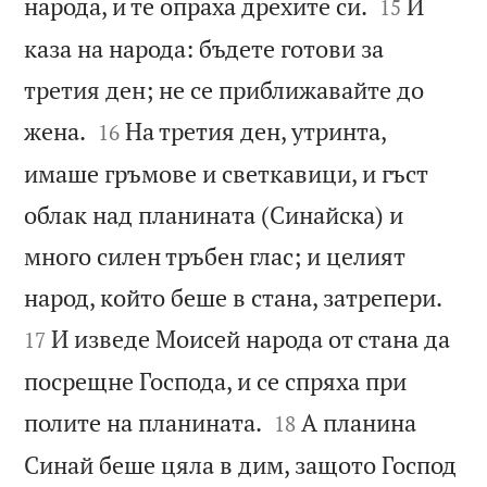


народа, и те опраха дрехите си.
И
15
каза на народа: бъдете готови за
третия ден; не се приближавайте до


жена.
На третия ден, утринта,
16
имаше гръмове и светкавици, и гъст
облак над планината (Синайска) и
много силен тръбен глас; и целият


народ, който беше в стана, затрепери.
И изведе Моисей народа от стана да
17
посрещне Господа, и се спряха при


полите на планината.
А планина
18
Синай беше цяла в дим, защото Господ