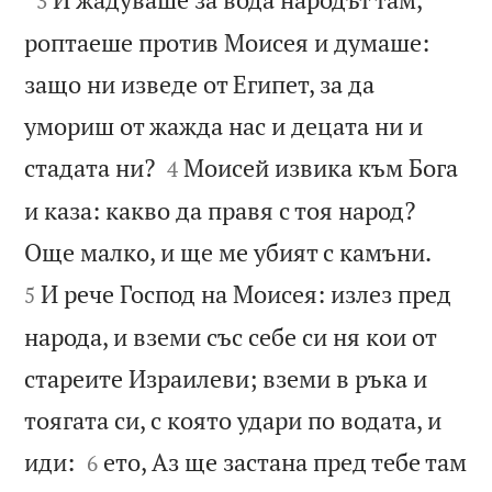
3
роптаеше против Моисея и думаше:
защо ни изведе от Египет, за да
умориш от жажда нас и децата ни и


стадата ни?
Моисей извика към Бога
4
и каза: какво да правя с тоя народ?


Още малко, и ще ме убият с камъни.
И рече Господ на Моисея: излез пред
5
народа, и вземи със себе си ня кои от
стареите Израилеви; вземи в ръка и
тоягата си, с която удари по водата, и


иди:
ето, Аз ще застана пред тебе там
6