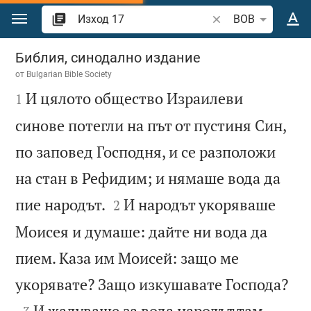
Преминете към съдържанието
Търсете стих или 
BOB
Изход 17
Библия, синодално издание
от
Bulgarian Bible Society

И цялото общество Израилеви
1
синове потегли на път от пустиня Син,
по заповед Господня, и се разположи
на стан в Рефидим; и нямаше вода да


пие народът.
И народът укоряваше
2
Моисея и думаше: дайте ни вода да
пием. Каза им Моисей: защо ме

укорявате? Защо изкушавате Господа?

И жадуваше за вода народът там,