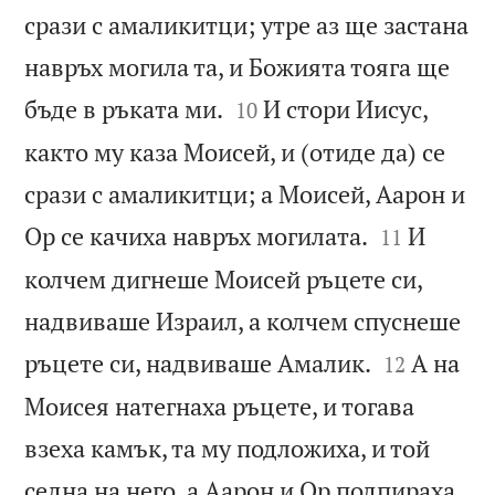
срази с амаликитци; утре аз ще застана
навръх могила та, и Божията тояга ще


бъде в ръката ми.
И стори Иисус,
10
както му каза Моисей, и (отиде да) се
срази с амаликитци; а Моисей, Аарон и


Ор се качиха навръх могилата.
И
11
колчем дигнеше Моисей ръцете си,
надвиваше Израил, а колчем спуснеше


ръцете си, надвиваше Амалик.
А на
12
Моисея натегнаха ръцете, и тогава
взеха камък, та му подложиха, и той
седна на него, а Аарон и Ор подпираха