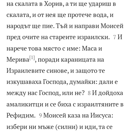
на скалата в Хорив, а ти ще удариш в
скалата, и от нея ще протече вода, и
народът ще пие. Тъй и направи Моисей


пред очите на стареите израилски.
И
7
нарече това място с име: Маса и
[1]
Мерива
, поради караницата на
Израилевите синове, и защото те
изкушаваха Господа, думайки: дали е


между нас Господ, или не?
И дойдоха
8
амаликитци и се биха с израилтяните в


Рефидим.
Моисей каза на Иисуса:
9
избери ни мъже (силни) и иди, та се