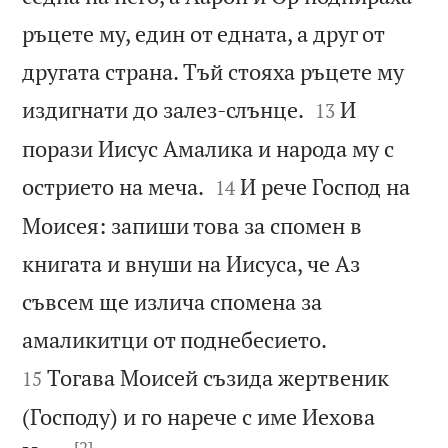
ръцете му, един от едната, а друг от
другата страна. Тъй стояха ръцете му


издигнати до залез-слънце.
И
13
порази Иисус Амалика и народа му с


острието на меча.
И рече Господ на
14
Моисея: запиши това за спомен в
книгата и внуши на Иисуса, че Аз
съвсем ще излича спомена за


амаликитци от поднебесието.
Тогава Моисей съзида жертвеник
15
(Господу) и го нарече с име Иехова