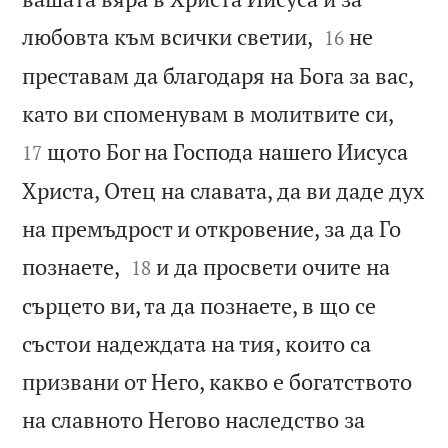


любовта към всички светии,
не
16
преставам да благодаря на Бога за вас,


като ви споменувам в молитвите си,
щото Бог на Господа нашего Иисуса
17
Христа, Отец на славата, да ви даде дух
на премъдрост и откровение, за да Го


познаете,
и да просвети очите на
18
сърцето ви, та да познаете, в що се
състои надеждата на тия, които са
призвани от Него, какво е богатството
на славното Негово наследство за