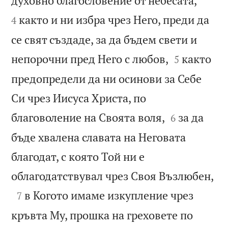
духовно благословение от небесата,
както и ни избра чрез Него, преди да
4
се свят създаде, за да бъдем свети и


непорочни пред Него с любов,
както
5
предопредели да ни осинови за Себе
Си чрез Иисуса Христа, по


благоволение на Своята воля,
за да
6
бъде хвалена славата на Неговата
благодат, с която Той ни е

облагодатствувал чрез Своя Възлюбен,

в Когото имаме изкупление чрез
7
кръвта Му, прошка на греховете по