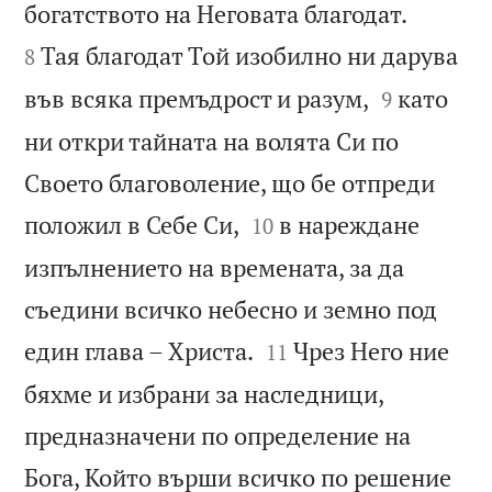


богатството на Неговата благодат.
Тая благодат Той изобилно ни дарува
8


във всяка премъдрост и разум,
като
9
ни откри тайната на волята Си по
Своето благоволение, що бе отпреди


положил в Себе Си,
в нареждане
10
изпълнението на времената, за да
съедини всичко небесно и земно под


един глава – Христа.
Чрез Него ние
11
бяхме и избрани за наследници,
предназначени по определение на
Бога, Който върши всичко по решение