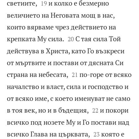


светиите,
и колко е безмерно
19
величието на Неговата мощ в нас,
които вярваме чрез действието на


крепката Му сила.
С тая сила Той
20
действува в Христа, като Го възкреси
от мъртвите и постави от дясната Си


страна на небесата,
по-горе от всяко
21
началство и власт, сила и господство и
от всяко име, с което именуват не само


в тоя век, но и в бъдещия,
и покори
22
всичко под нозете Му и Го постави над


всичко Глава на църквата,
която е
23