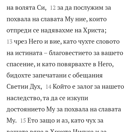


на волята Си,
за да послужим за
12
похвала на славата Му ние, които


отпреди се надявахме на Христа;
чрез Него и вие, като чухте словото
13
на истината – благовестието за вашето
спасение, и като повярвахте в Него,
бидохте запечатани с обещания


Светии Дух,
Който е залог за нашето
14
наследство, та да се изкупи
достоянието Му за похвала на славата


Му.
Ето защо и аз, като чух за
15
вашата вяра в Христа Иисуса и за