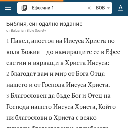
Преминете към съдържанието
Търсете стих или 
BOB
Ефесяни 1
Библия, синодално издание
от
Bulgarian Bible Society

Павел, апостол на Иисуса Христа по
1
воля Божия – до намиращите се в Ефес


светии и вярващи в Христа Иисуса:
благодат вам и мир от Бога Отца
2


нашего и от Господа Иисуса Христа.
Благословен да бъде Бог и Отец на
3
Господа нашего Иисуса Христа, Който
ни благослови в Христа с всяко

