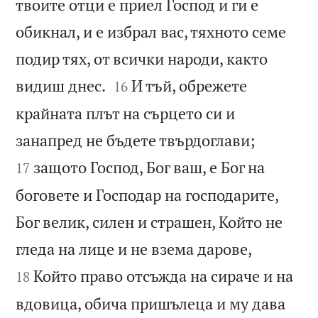
твоите отци е приел Господ и ги е
обикнал, и е избрал вас, тяхното семе
подир тях, от всички народи, както


видиш днес.
И тъй, обрежете
16
крайната плът на сърцето си и


занапред не бъдете твърдоглави;
защото Господ, Бог ваш, е Бог на
17
боговете и Господар на господарите,
Бог велик, силен и страшен, Който не


гледа на лице и не взема дарове,
Който право отсъжда на сираче и на
18
вдовица, обича пришълеца и му дава