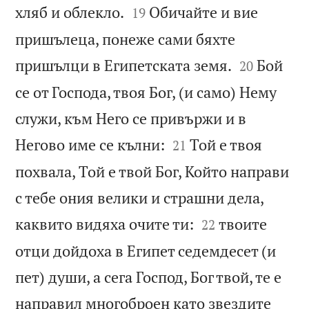


хляб и облекло.
Обичайте и вие
19
пришълеца, понеже сами бяхте


пришълци в Египетската земя.
Бой
20
се от Господа, твоя Бог, (и само) Нему
служи, към Него се привържи и в


Негово име се кълни:
Той е твоя
21
похвала, Той е твой Бог, Който направи
с тебе ония велики и страшни дела,


каквито видяха очите ти:
твоите
22
отци дойдоха в Египет седемдесет (и
пет) души, а сега Господ, Бог твой, те е
направил многоброен като звездите