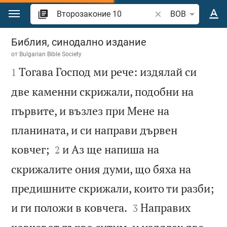
Преминете към съдържанието
Търсете стих или 
BOB
Второзаконие 10
Библия, синодално издание
от
Bulgarian Bible Society

Тогава Господ ми рече: издялай си
1
две каменни скрижали, подобни на
първите, и възлез при Мене на
планината, и си направи дървен


ковчег;
и Аз ще напиша на
2
скрижалите ония думи, що бяха на
предишните скрижали, които ти разби;


и ги положи в ковчега.
Направих
3