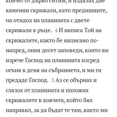
ковчег от дърво ситим, и издялах две
каменни скрижали, като предишните,
па отидох на планината с двете


скрижали в ръце.
И написа Той на
4
скрижалите, както бе написано по-
напред, ония десет заповеди, които ви
изрече Господ на планината изсред
огъня в деня на събранието, и ми ги


предаде Господ.
Аз се обърнах и
5
слязох от планината и положих
скрижалите в ковчега, който бях
направил, за да бъдат те там, както ми