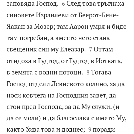


заповяда Господ.
След това тръгнаха
6
синовете Израилеви от Беерот-Бене-
Яакан за Мозер; там Аарон умря и биде
там погребан, а вместо него стана


свещеник син му Елеазар.
Оттам
7
отидоха в Гудгод, от Гудгод в Иотвата,


в земята с водни потоци.
Тогава
8
Господ отдели Левиевото коляно, за да
носи ковчега на Господния завет, да
стои пред Господа, за да Му служи, (и
да се моли) и да благославя с името Му,


както бива това и доднес;
поради
9