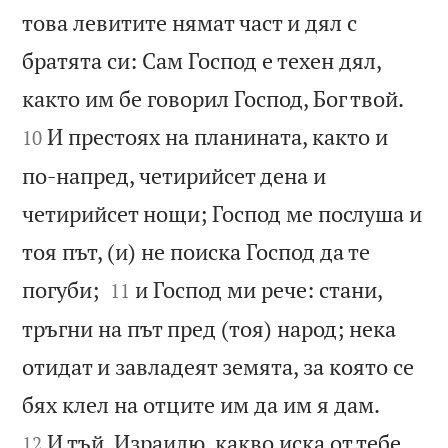
това левитите нямат част и дял с
братята си: Сам Господ е техен дял,


както им бе говорил Господ, Бог твой.
И престоях на планината, както и
10
по-напред, четирийсет дена и
четирийсет нощи; Господ ме послуша и
тоя път, (и) не поиска Господ да те


погуби;
и Господ ми рече: стани,
11
тръгни на път пред (тоя) народ; нека
отидат и завладеят земята, за която се


бях клел на отците им да им я дам.
И тъй, Израилю, какво иска от тебе
12