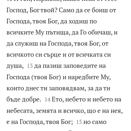
Господ, Бог твой? Само да се боиш от
Господа, твоя Бог, да ходиш по
всичките Му пътища, да Го обичаш, и
да служиш на Господа, твоя Бог, от
всичкото си сърце и от всичката си


душа,
да пазиш заповедите на
13
Господа (твоя Бог) и наредбите Му,
които днес ти заповядвам, за да ти


бъде добре.
Ето, небето и небето на
14
небесата, земята и всичко, що е на нея,


е на Господа, твоя Бог;
но само
15