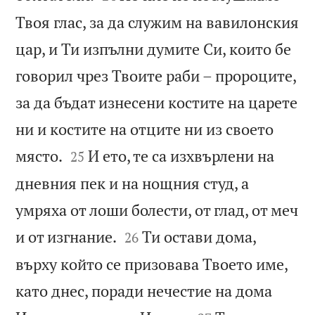
Твоя глас, за да служим на вавилонския
цар, и Ти изпълни думите Си, които бе
говорил чрез Твоите раби – пророците,
за да бъдат изнесени костите на царете
ни и костите на отците ни из своето


място.
И ето, те са изхвърлени на
25
дневния пек и на нощния студ, а
умряха от лоши болести, от глад, от меч


и от изгнание.
Ти остави дома,
26
върху който се призовава Твоето име,
като днес, поради нечестие на дома