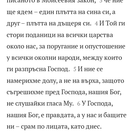
3
ще ядем – един плътта на сина си, а


друг – плътта на дъщеря си.
И Той ги
4
стори поданици на всички царства
около нас, за поругание и опустошение
у всички околни народи, между които


ги разпръсна Господ.
И ние се
5
намерихме долу, а не на върха, защото
съгрешихме пред Господа, нашия Бог,


не слушайки гласа Му.
У Господа,
6
нашия Бог, е правдата, а у нас и бащите


ни – срам по лицата, като днес.