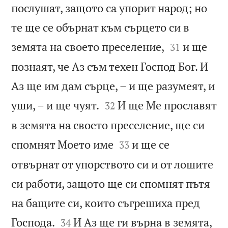
послушат, защото са упорит народ; но
те ще се обърнат към сърцето си в


земята на своето преселение,
и ще
31
познаят, че Аз съм техен Господ Бог. И
Аз ще им дам сърце, – и ще разумеят, и


уши, – и ще чуят.
И ще Ме прославят
32
в земята на своето преселение, ще си


спомнят Моето име
и ще се
33
отвърнат от упорството си и от лошите
си работи, защото ще си спомнят пътя
на бащите си, които съгрешиха пред


Господа.
И Аз ще ги върна в земята,
34