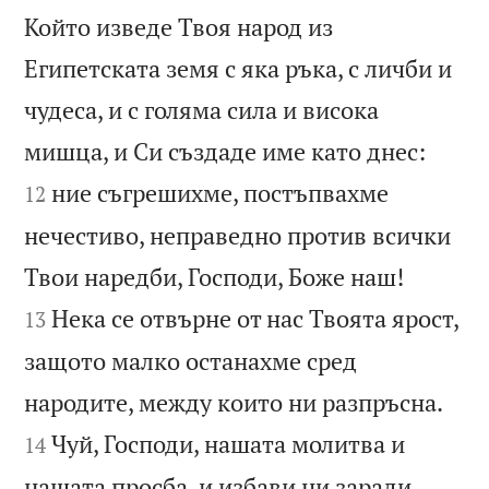
Който изведе Твоя народ из
Египетската земя с яка ръка, с личби и
чудеса, и с голяма сила и висока


мишца, и Си създаде име като днес:
ние съгрешихме, постъпвахме
12
нечестиво, неправедно против всички


Твои наредби, Господи, Боже наш!
Нека се отвърне от нас Твоята ярост,
13
защото малко останахме сред


народите, между които ни разпръсна.
Чуй, Господи, нашата молитва и
14
нашата просба, и избави ни заради