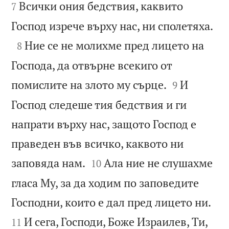
Всички ония бедствия, каквито
7

Господ изрече върху нас, ни сполетяха.

Ние се не молихме пред лицето на
8
Господа, да отвърне всекиго от


помислите на злото му сърце.
И
9
Господ следеше тия бедствия и ги
напрати върху нас, защото Господ е
праведен във всичко, каквото ни


заповяда нам.
Ала ние не слушахме
10
гласа Му, за да ходим по заповедите


Господни, които е дал пред лицето ни.
И сега, Господи, Боже Израилев, Ти,
11