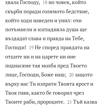


хвала Господу,
но човек, който
18
скърби поради голямото бедствие,
който ходи наведен и унил: очи
потъмнели и изгладняла душа ще
въздадат слава и правда на Тебе,


Господи!
Не според правдата на
19
отците ни и на царете ни ние
поднасяме тая молба пред Твоето


лице, Господи, Боже наш;
защото
20
върху нас Ти изпрати Твоята ярост и
Твоя гняв, както бе говорил чрез


Твоите раби, пророците.
Тъй казва
21