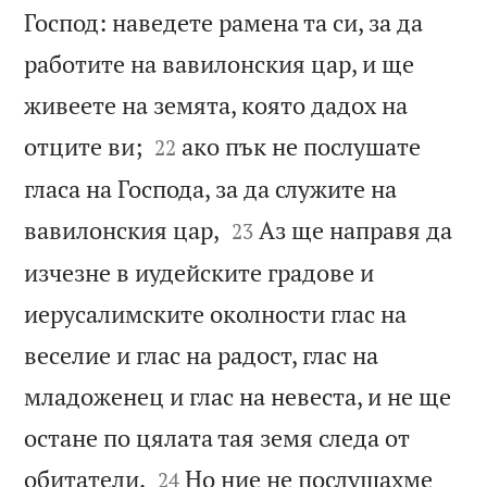
Господ: наведете рамена та си, за да
работите на вавилонския цар, и ще
живеете на земята, която дадох на


отците ви;
ако пък не послушате
22
гласа на Господа, за да служите на


вавилонския цар,
Аз ще направя да
23
изчезне в иудейските градове и
иерусалимските околности глас на
веселие и глас на радост, глас на
младоженец и глас на невеста, и не ще
остане по цялата тая земя следа от


обитатели.
Но ние не послушахме
24