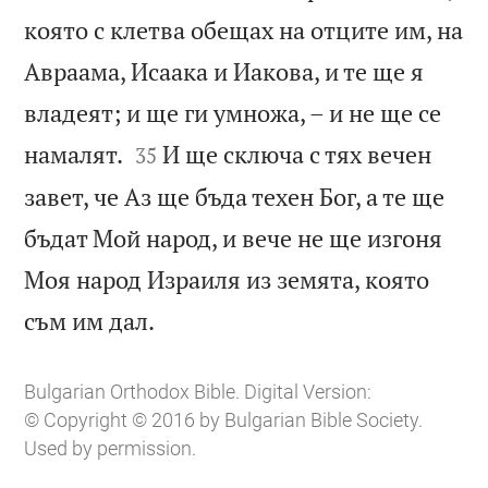
която с клетва обещах на отците им, на
Авраама, Исаака и Иакова, и те ще я
владеят; и ще ги умножа, – и не ще се


намалят.
И ще сключа с тях вечен
35
завет, че Аз ще бъда техен Бог, а те ще
бъдат Мой народ, и вече не ще изгоня
Моя народ Израиля из земята, която

съм им дал.
Bulgarian Orthodox Bible. Digital Version:
© Copyright © 2016 by Bulgarian Bible Society.
Used by permission.