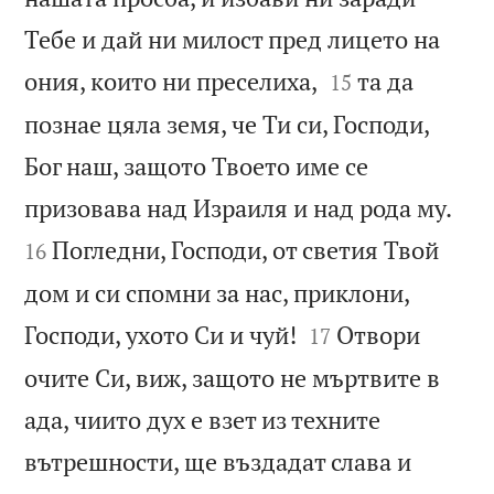
Тебе и дай ни милост пред лицето на


ония, които ни преселиха,
та да
15
познае цяла земя, че Ти си, Господи,
Бог наш, защото Твоето име се


призовава над Израиля и над рода му.
Погледни, Господи, от светия Твой
16
дом и си спомни за нас, приклони,


Господи, ухото Си и чуй!
Отвори
17
очите Си, виж, защото не мъртвите в
ада, чиито дух е взет из техните
вътрешности, ще въздадат слава и