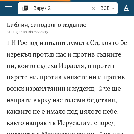
Преминете към съдържанието
Търсете стих или 
BOB
Варух 2
Библия, синодално издание
от
Bulgarian Bible Society

И Господ изпълни думата Си, която бе
1
изрекъл против нас и против съдиите
ни, които съдеха Израиля, и против
царете ни, против князете ни и против


всеки израилтянин и иудеин,
че ще
2
напрати върху нас големи бедствия,
каквито не е имало под цялото небе.
както направи в Иерусалим, според


писаното в Моисеевия закон,
че ние