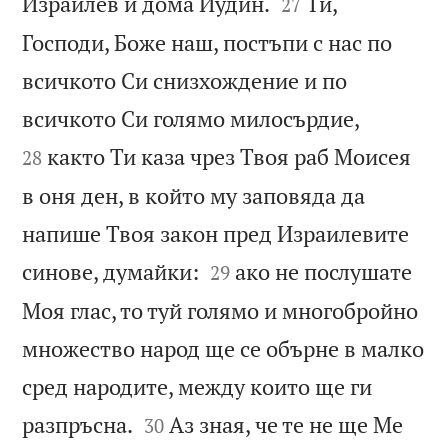


Израилев и дома Иудин.
Ти,
27
Господи, Боже наш, постъпи с нас по
всичкото Си снизхождение и по


всичкото Си голямо милосърдие,
както Ти каза чрез Твоя раб Моисея
28
в оня ден, в който му заповяда да
напише Твоя закон пред Израилевите


синове, думайки:
ако не послушате
29
Моя глас, то туй голямо и многобройно
множество народ ще се обърне в малко
сред народите, между които ще ги


разпръсна.
Аз зная, че те не ще Ме
30