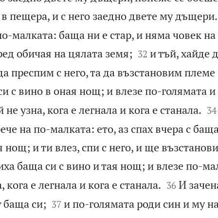
в пещера, и с него заедно двете му дъщери.
по-малката: баща ни е стар, и няма човек на


ред обичая на цялата земя;
и тъй, хайде 
32
 да преспим с него, та да възстановим племе 
и с вино в оная нощ; и влезе по-голямата и 


й не узна, кога е легнала и кога е станала.
34
че на по-малката: ето, аз спах вчера с баща 
я нощ; и ти влез, спи с него, и ще възстанов
иха баща си с вино и тая нощ; и влезе по-мал


, кога е легнала и кога е станала.
И зачен
36


 баща си;
и по-голямата роди син и му н
37