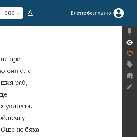
рсете стих или дума в Библията
BOB
Влезте безплатно
еше при
клони се с
ашия раб,
 ще


а улицата.
ойдоха у

Още не бяха