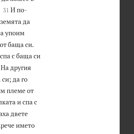


И по-
31
 земята да
да упоим


от баща си.
спа с баща си
На другия
си; да го
им племе от
ката и спа с
аха двете
арече името