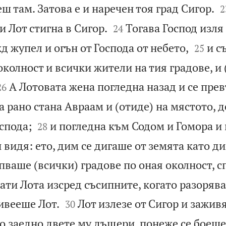

еш там. Затова е и наречен тоя град Сигор.
2


и Лот стигна в Сигор.
Тогава Господ изля
24


д жупел и огън от Господа от небето,
и с
25
околност и всички жители на тия градове, и 


А Лотовата жена погледна назад и се прев
26
 рано стана Авраам и (отиде) на мястото, д


спода;
и погледна към Содом и Гомора и
28
 видя: ето, дим се дигаше от земята като д
пваше (всички) градове по оная околност, с
ати Лота изсред съсипните, когато разоряв


ивееше Лот.
Лот излезе от Сигор и заживя
30
го заедно двете му дъщери, понеже се боеше