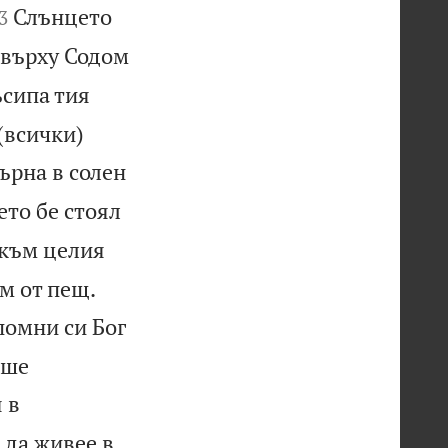

Слънцето
3
 върху Содом
ъсипа тия
(всички)
ърна в солен
ето бе стоял
 към целия


им от пещ.
помни си Бог
аше
 в
 да живее в