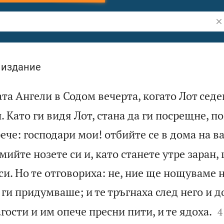
Тъ
 издание
та Ангели в Содом вечерта, когато Лот сед
 Като ги видя Лот, стана да ги посрещне, по
рече: господари мои! отбийте се в дома на в
ийте нозете си и, като станете утре заран,
и. Но те отговориха: не, ние ще нощуваме н
ги придумваше; и те тръгнаха след него и д

агости и им опече пресни пити, и те ядоха.
4