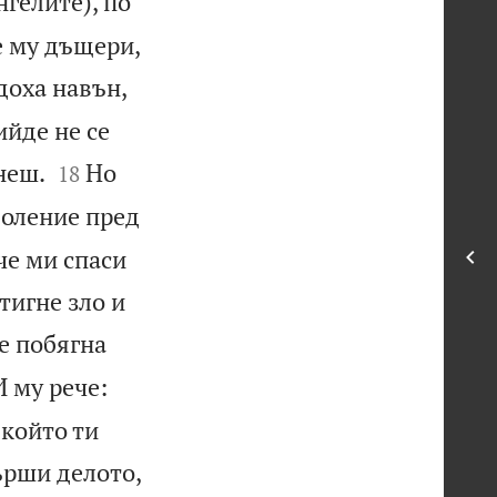
нгелите), по
е му дъщери,
доха навън,
ийде не се


неш.
Но
18
воление пред
че ми спаси
стигне зло и
ще побягна
И му рече:
 който ти
ърши делото,