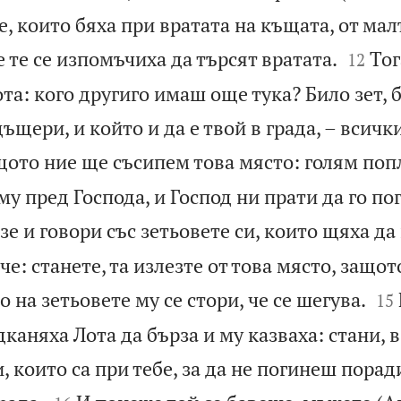
, които бяха при вратата на къщата, от мал


е те се изпомъчиха да търсят вратата.
Тог
12
та: кого другиго имаш още тука? Било зет, 
ъщери, и който и да е твой в града, – всичк
щото ние ще съсипем това място: голям поп
у пред Господа, и Господ ни прати да го по
зе и говори със зетьовете си, които щяха да
че: станете, та излезте от това място, защо


о на зетьовете му се стори, че се шегува.
15
дканяха Лота да бърза и му казваха: стани, 
, които са при тебе, за да не погинеш порад