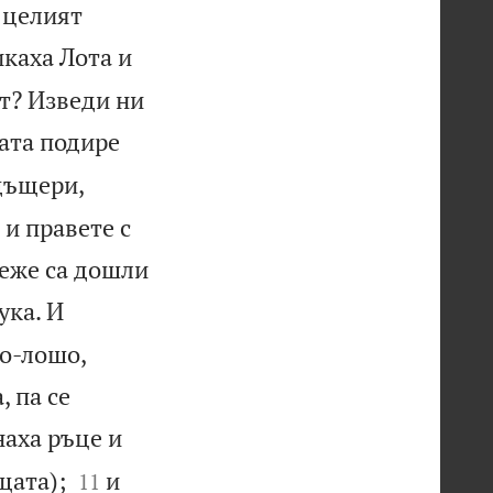
 целият
каха Лота и
ат? Изведи ни
тата подире
дъщери,
 и правете с
неже са дошли
ука. И
по-лошо,
, па се
наха ръце и


щата);
и
11