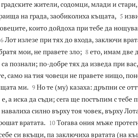
и градските жители, содомци, млади и стари,


раища на града, заобиколиха къщата,
изви
5
човеците, които дойдоха при тебе да нощув


Лот излезе при тях до входа, заключи вра
6


 братя мои, не правете зло;
ето, имам две 
8
са познали; по-добре тях да изведа при вас,
те, само на тия човеци не правете нищо, по


ъщата ми.
Но те (му) казаха: дръпни се отт
9
е, а иска да съди; сега ще постъпим с тебе 
 навалиха силно върху тоя човек, върху Лота


рошат вратата.
Тогава ония мъже протег
10
себе си вкъщи, па заключиха вратата (на къ