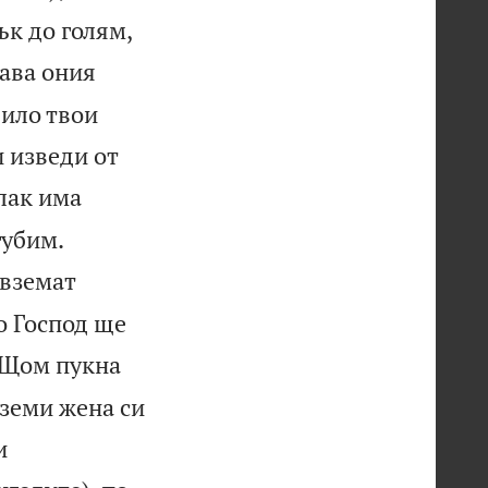
ък до голям,
ава ония
било твои
и изведи от
лак има


губим.
 вземат
то Господ ще
Щом пукна
вземи жена си
и