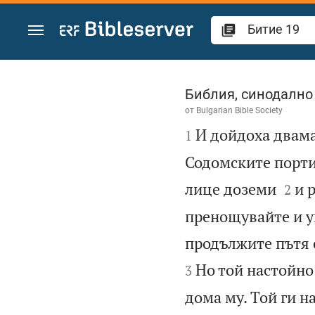
Преминете към съдържанието
Битие 19
Библия, синодално
от
Bulgarian Bible Society

И дойдоха двама
1
Содомските порти.


лице доземи
и 
2
пренощувайте и ум
продължите пътя с
Но той настойно 
3
дома му. Той ги н