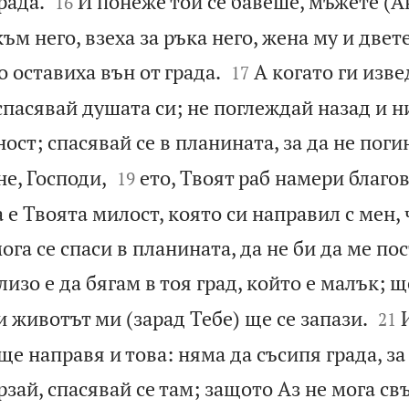


рада.
И понеже той се бавеше, мъжете (А
16
ъм него, взеха за ръка него, жена му и двет


го оставиха вън от града.
А когато ги изве
17
 спасявай душата си; не поглеждай назад и н
ност; спасявай се в планината, за да не поги


не, Господи,
ето, Твоят раб намери благо
19
а е Твоята милост, която си направил с мен, 
ога се спаси в планината, да не би да ме по
близо е да бягам в тоя град, който е малък; 


 и животът ми (зарад Тебе) ще се запази.
21
 ще направя и това: няма да съсипя града, за
зай, спасявай се там; защото Аз не мога св