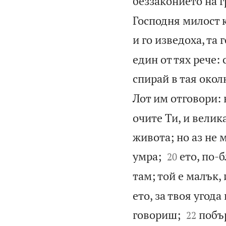
беззаконието на г
Господня милост к
и го изведоха, та 
един от тях рече:
спирай в тая окол
Лот им отговори: 
очите Ти, и велик
живота; но аз не м


умра;
ето, по-
20
там; той е малък,
ето, за твоя угода


говориш;
побър
22