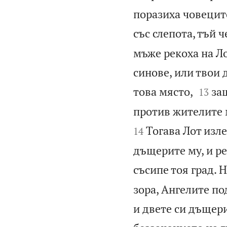
поразиха човеците
със слепота, тъй ч
мъже рекоха на Ло
синове, или твои д


това място,
за
13
против жителите м
Тогава Лот изле
14
дъщерите му, и ре
съсипе тоя град. Н
зора, Ангелите по
и двете си дъщери