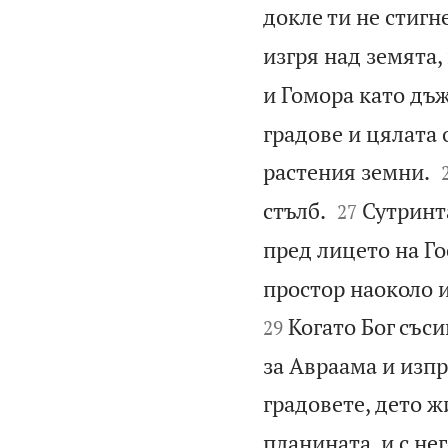
докле ти не стигн
изгря над земята, 
и Гомора като дъж
градове и цялата 
растения земни.


стълб.
Сутринта
27
пред лицето на Го
простор наоколо и
Когато Бог съси
29
за Авраама и изпр
градовете, дето ж
планината, и с не