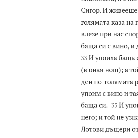
Сигор. И живееше 
голямата каза на 
влезе при нас спо
баща си с вино, и
И упоиха баща с
33
(в оная нощ); а то
ден по-голямата ре
упоим с вино и та


баща си.
И упо
35
него; и той не узна
Лотови дъщери от