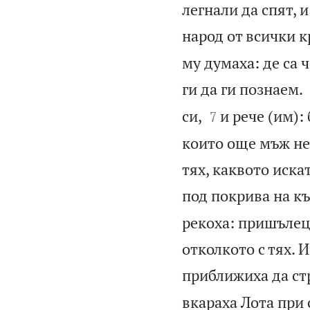
легнали да спят, 
народ от всички к
му думаха: де са 
ги да ги познаем.


си,
и рече (им):
7
които още мъж не 
тях, каквото иска
под покрива на к
рекоха: пришълец 
отколкото с тях. И
приближиха да ст
вкараха Лота при 