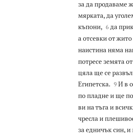
за да продаваме 
мярката, да уголе


къпони,
да прик
6
а отсевки от жито
наистина няма нав
потресе земята от
цяла ще се развъл


Египетска.
И в 
9
по пладне и ще по
ви на тъга и всич
чресла и плешивос
за едничък син, и