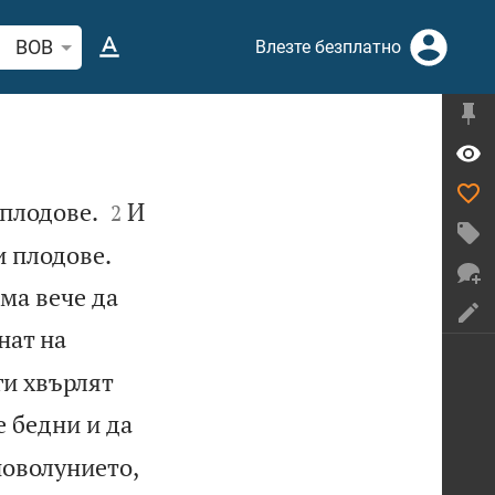
рсете стих или дума в Библията
BOB
Влезте безплатно


 плодове.
И
2
и плодове.
ма вече да
нат на
ги хвърлят
е бедни и да
новолунието,