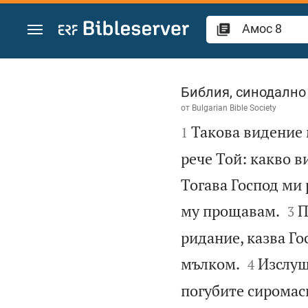
Преминете към съдържанието
Амос 8
Библия, синодално
от
Bulgarian Bible Society

Такова видение 
1
рече Той: какво 
Тогава Господ ми 


му прощавам.
П
3
ридание, казва Го


мълком.
Изслуш
4
погубите сиромаси