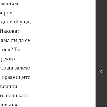
намалим
верни
 двои обуща,
 Иакова:
яма ли да се
 нея? Тя
 реката
ето да залезе
 празниците
 всички
та плач като
настъпват