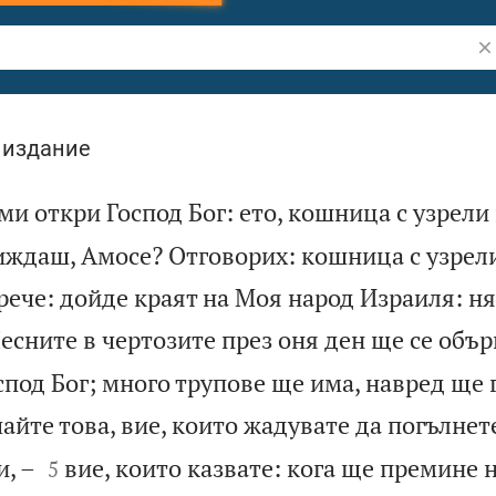
Тъ
 издание
ми откри Господ Бог: ето, кошница с узрели
виждаш, Амосе? Отговорих: кошница с узрел
рече: дойде краят на Моя народ Израиля: ня
есните в чертозите през оня ден ще се обър
спод Бог; много трупове ще има, навред ще 
айте това, вие, които жадувате да погълнет


, –
вие, които казвате: кога ще премине 
5