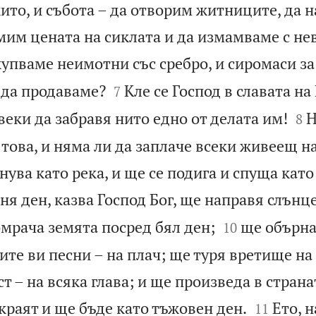
жито, и събота – да отворим житниците, да 
мим цената на сиклата и да измамваме с не
упваме неимотни със сребро, и сиромаси за


 да продаваме?
Кле се Господ в славата на
7


еки да забравя нито едно от делата им!
Н
8
 това, и няма ли да заплаче всеки живеещ на
нува като река, и ще се подига и спуща като
оня ден, казва Господ Бог, ще направя слънц


мрача земята посред бял ден;
ще обърна
10
ките ви песни – на плач; ще туря вретище на
т – на всяка глава; и ще произведа в страна


 краят и ще бъде като тъжовен ден.
Ето, 
11