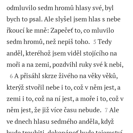
odmluvilo sedm hromů hlasy své, byl
bych to psal. Ale slyšel jsem hlas s nebe
řkoucí ke mně: Zapečeť to, co mluvilo


sedm hromů, než nepiš toho.
Tedy
5
anděl, kteréhož jsem viděl stojícího na

moři a na zemi, pozdvihl ruky své k nebi,

A přisáhl skrze živého na věky věků,
6
kterýž stvořil nebe i to, což v něm jest, a
zemi i to, což na ní jest, a moře i to, což v


něm jest, že již více času nebude.
Ale
7
ve dnech hlasu sedmého anděla, když
bude troubiti, dokonánoť bude tajemství