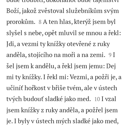
Boží, jakož zvěstoval služebníkům svým


prorokům.
A ten hlas, kterýž jsem byl
8
slyšel s nebe, opět mluvil se mnou a řekl:
Jdi, a vezmi ty knížky otevřené z ruky


anděla, stojícího na moři a na zemi.
I
9
šel jsem k andělu, a řekl jsem jemu: Dej
mi ty knížky. I řekl mi: Vezmi, a požři je, a
učiníť hořkost v břiše tvém, ale v ústech


tvých budouť sladké jako med.
I vzal
10
jsem knížky z ruky anděla, a požřel jsem
je. I byly v ústech mých sladké jako med,