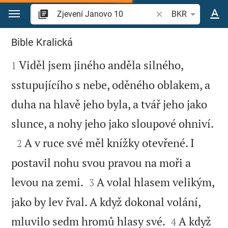
Přejít na obsah
Vyhledat biblický ve
BKR
Zjevení Janovo 10
Bible Kralická

Viděl jsem jiného anděla silného,
1
sstupujícího s nebe, oděného oblakem, a
duha na hlavě jeho byla, a tvář jeho jako

slunce, a nohy jeho jako sloupové ohniví.

A v ruce své měl knížky otevřené. I
2
postavil nohu svou pravou na moři a


levou na zemi.
A volal hlasem velikým,
3
jako by lev řval. A když dokonal volání,


mluvilo sedm hromů hlasy své.
A když
4