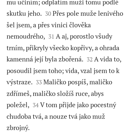
mu učiním; odplatím muži tomu podlé


skutku jeho.
Přes pole muže lenivého
30
šel jsem, a přes vinici člověka


nemoudrého,
A aj, porostlo všudy
31
trním, přikryly všecko kopřivy, a ohrada


kamenná její byla zbořená.
A vida to,
32
posoudil jsem toho; vida, vzal jsem to k


výstraze.
Maličko pospíš, maličko
33
zdřímeš, maličko složíš ruce, abys


poležel,
V tom přijde jako pocestný
34
chudoba tvá, a nouze tvá jako muž

zbrojný.