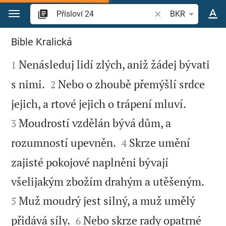
Přejít na obsah
Vyhledat biblický ve
BKR
Přísloví 24
Bible Kralická

Nenásleduj lidí zlých, aniž žádej bývati
1


s nimi.
Nebo o zhoubě přemýšlí srdce
2


jejich, a rtové jejich o trápení mluví.
Moudrostí vzdělán bývá dům, a
3


rozumností upevněn.
Skrze umění
4
zajisté pokojové naplněni bývají


všelijakým zbožím drahým a utěšeným.
Muž moudrý jest silný, a muž umělý
5


přidává síly.
Nebo skrze rady opatrné
6