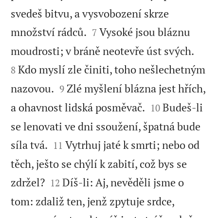
svedeš bitvu, a vysvobození skrze


množství rádců.
Vysoké jsou bláznu
7


moudrosti; v bráně neotevře úst svých.
Kdo myslí zle činiti, toho nešlechetným
8


nazovou.
Zlé myšlení blázna jest hřích,
9


a ohavnost lidská posměvač.
Budeš-li
10
se lenovati ve dni ssoužení, špatná bude


síla tvá.
Vytrhuj jaté k smrti; nebo od
11
těch, ješto se chýlí k zabití, což bys se


zdržel?
Díš-li: Aj, nevěděli jsme o
12
tom: zdaliž ten, jenž zpytuje srdce,