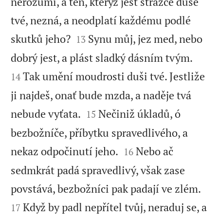
nerozumí, a ten, kterýž jest strážce duše
tvé, nezná, a neodplatí každému podlé


skutků jeho?
Synu můj, jez med, nebo
13


dobrý jest, a plást sladký dásním tvým.
Tak umění moudrosti duši tvé. Jestliže
14
ji najdeš, onať bude mzda, a naděje tvá


nebude vyťata.
Nečiniž úkladů, ó
15
bezbožníče, příbytku spravedlivého, a


nekaz odpočinutí jeho.
Nebo ač
16
sedmkrát padá spravedlivý, však zase


povstává, bezbožníci pak padají ve zlém.
Když by padl nepřítel tvůj, neraduj se, a
17