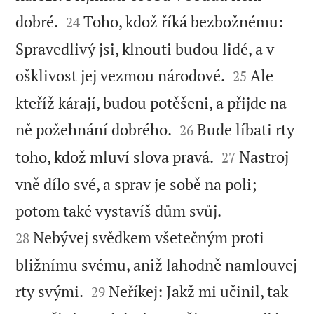


dobré.
Toho, kdož říká bezbožnému:
24
Spravedlivý jsi, klnouti budou lidé, a v


ošklivost jej vezmou národové.
Ale
25
kteříž kárají, budou potěšeni, a přijde na


ně požehnání dobrého.
Bude líbati rty
26


toho, kdož mluví slova pravá.
Nastroj
27
vně dílo své, a sprav je sobě na poli;


potom také vystavíš dům svůj.
Nebývej svědkem všetečným proti
28
bližnímu svému, aniž lahodně namlouvej


rty svými.
Neříkej: Jakž mi učinil, tak
29