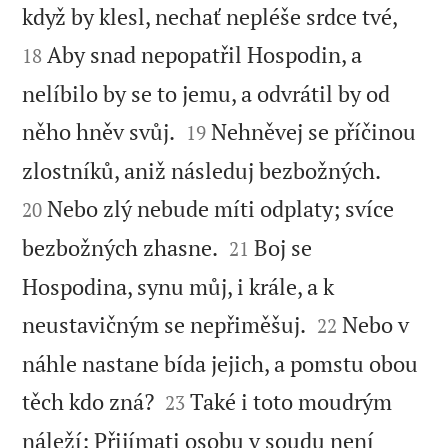


když by klesl, nechať nepléše srdce tvé,
Aby snad nepopatřil Hospodin, a
18
nelíbilo by se to jemu, a odvrátil by od


něho hněv svůj.
Nehněvej se příčinou
19


zlostníků, aniž následuj bezbožných.
Nebo zlý nebude míti odplaty; svíce
20


bezbožných zhasne.
Boj se
21
Hospodina, synu můj, i krále, a k


neustavičným se nepřiměšuj.
Nebo v
22
náhle nastane bída jejich, a pomstu obou


těch kdo zná?
Také i toto moudrým
23
náleží: Přijímati osobu v soudu není