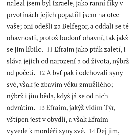
nalezl jsem byl Izraele, jako ranní fíky v
prvotinách jejich popatřil jsem na otce
vaše; oni odešli za Belfegor, a oddali se té
ohavnosti, protož budouť ohavní, tak jakž


se jim líbilo.
Efraim jako pták zaletí, i
11
sláva jejich od narození a od života, nýbrž


od početí.
A byť pak i odchovali syny
12
své, však je zbavím věku zmužilého;
nýbrž i jim běda, když já se od nich


odvrátím.
Efraim, jakýž vidím Týr,
13
vštípen jest v obydlí, a však Efraim


vyvede k mordéři syny své.
Dej jim,
14