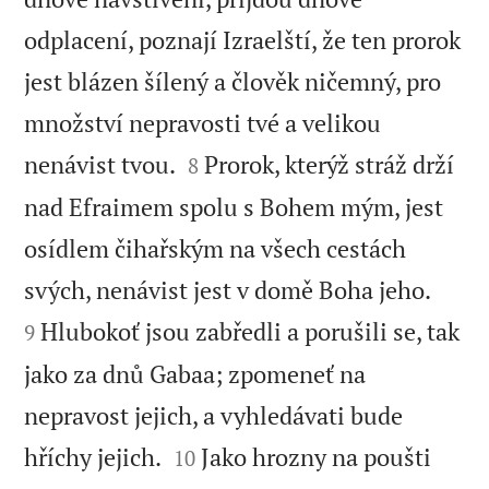
odplacení, poznají Izraelští, že ten prorok
jest blázen šílený a člověk ničemný, pro
množství nepravosti tvé a velikou


nenávist tvou.
Prorok, kterýž stráž drží
8
nad Efraimem spolu s Bohem mým, jest
osídlem čihařským na všech cestách


svých, nenávist jest v domě Boha jeho.
Hlubokoť jsou zabředli a porušili se, tak
9
jako za dnů Gabaa; zpomeneť na
nepravost jejich, a vyhledávati bude


hříchy jejich.
Jako hrozny na poušti
10