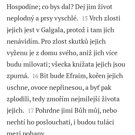
Hospodine; co bys dal? Dej jim život


neplodný a prsy vyschlé.
Vrch zlosti
15
jejich jest v Galgala, protož i tam jich
nenávidím. Pro zlost skutků jejich
vyženu je z domu svého, aniž jich více
budu milovati; všecka knížata jejich jsou


zpurná.
Bit bude Efraim, kořen jejich
16
uschne, ovoce nepřinesou, a byť pak
zplodili, tedy zmořím nejmilejší života


jejich.
Pohrdne jimi Bůh můj, nebo
17
nechtí ho poslouchati, i budou tuláci

mezi pohany.