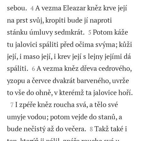


sebou.
A vezma Eleazar kněz krve její
4
na prst svůj, kropiti bude jí naproti


stánku úmluvy sedmkrát.
Potom káže
5
tu jalovici spáliti před očima svýma; kůži
její, i maso její, i krev její s lejny jejími dá


spáliti.
A vezma kněz dřeva cedrového,
6
yzopu a červce dvakrát barveného, uvrže

to vše do ohně, v kterémž ta jalovice hoří.

I zpéře kněz roucha svá, a tělo své
7
umyje vodou; potom vejde do stanů, a


bude nečistý až do večera.
Takž také i
8
ten, kterýž ji pálil, zpéře roucha svá u