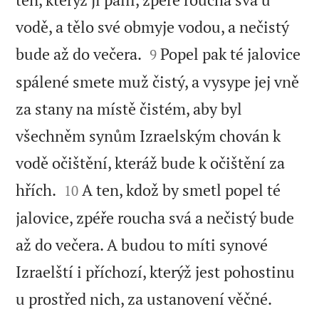
vodě, a tělo své obmyje vodou, a nečistý


bude až do večera.
Popel pak té jalovice
9
spálené smete muž čistý, a vysype jej vně
za stany na místě čistém, aby byl
všechněm synům Izraelským chován k
vodě očištění, kteráž bude k očištění za


hřích.
A ten, kdož by smetl popel té
10
jalovice, zpéře roucha svá a nečistý bude
až do večera. A budou to míti synové
Izraelští i příchozí, kterýž jest pohostinu


u prostřed nich, za ustanovení věčné.