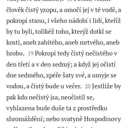
člověk čistý yzopu, a omočí jej v té vodě, a
pokropí stanu, i všeho nádobí i lidí, kteříž
by tu byli, tolikéž toho, kterýž dotkl se
kosti, aneb zabitého, aneb mrtvého, aneb


hrobu.
Pokropí tedy čistý nečistého v
19
den třetí a v den sedmý; a když jej očistí
dne sedmého, zpéře šaty své, a umyje se


vodou, a čistý bude u večer.
Jestliže by
20
pak kdo nečistý jsa, neočistil se,
vyhlazena bude duše ta z prostředku
shromáždění; nebo svatyně Hospodinovy