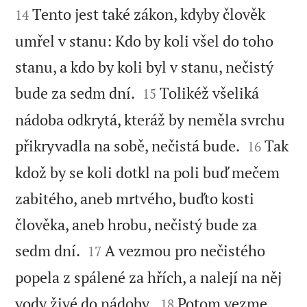
Tento jest také zákon, kdyby člověk
14
umřel v stanu: Kdo by koli všel do toho
stanu, a kdo by koli byl v stanu, nečistý


bude za sedm dní.
Tolikéž všeliká
15
nádoba odkrytá, kteráž by neměla svrchu


přikryvadla na sobě, nečistá bude.
Tak
16
kdož by se koli dotkl na poli buď mečem
zabitého, aneb mrtvého, buďto kosti
člověka, aneb hrobu, nečistý bude za


sedm dní.
A vezmou pro nečistého
17
popela z spálené za hřích, a nalejí na něj


vody živé do nádoby.
Potom vezme
18