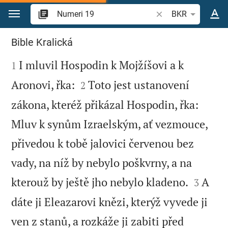
Přejít na obsah
Vyhledat biblický ve
BKR
Numeri 19
Bible Kralická

I mluvil Hospodin k Mojžíšovi a k
1


Aronovi, řka:
Toto jest ustanovení
2
zákona, kteréž přikázal Hospodin, řka:
Mluv k synům Izraelským, ať vezmouce,
přivedou k tobě jalovici červenou bez
vady, na níž by nebylo poškvrny, a na


kterouž by ještě jho nebylo kladeno.
A
3
dáte ji Eleazarovi knězi, kterýž vyvede ji
ven z stanů, a rozkáže ji zabiti před