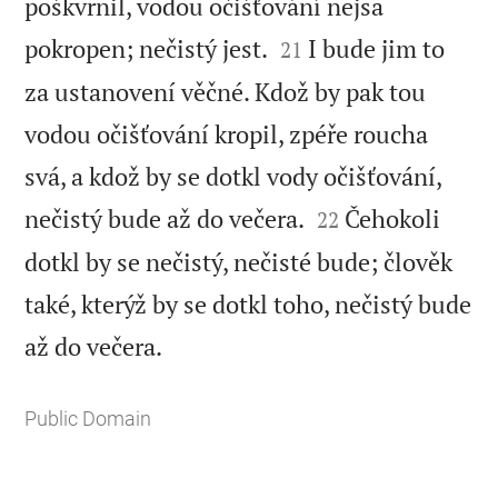
poškvrnil, vodou očišťování nejsa


pokropen; nečistý jest.
I bude jim to
21
za ustanovení věčné. Kdož by pak tou
vodou očišťování kropil, zpéře roucha
svá, a kdož by se dotkl vody očišťování,


nečistý bude až do večera.
Čehokoli
22
dotkl by se nečistý, nečisté bude; člověk
také, kterýž by se dotkl toho, nečistý bude

až do večera.
Public Domain