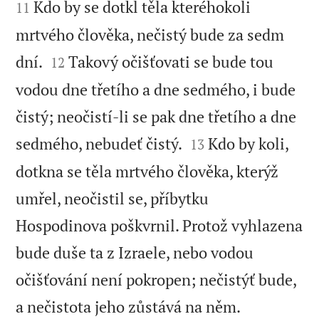
Kdo by se dotkl těla kteréhokoli
11
mrtvého člověka, nečistý bude za sedm


dní.
Takový očišťovati se bude tou
12
vodou dne třetího a dne sedmého, i bude
čistý; neočistí-li se pak dne třetího a dne


sedmého, nebudeť čistý.
Kdo by koli,
13
dotkna se těla mrtvého člověka, kterýž
umřel, neočistil se, příbytku
Hospodinova poškvrnil. Protož vyhlazena
bude duše ta z Izraele, nebo vodou
očišťování není pokropen; nečistýť bude,


a nečistota jeho zůstává na něm.