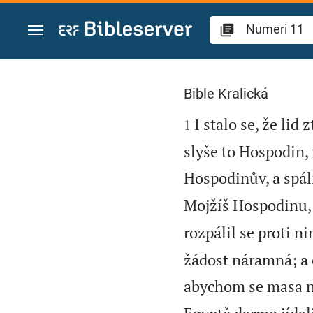
Přejít na obsah
Numeri 11
Bible Kralická

I stalo se, že lid
1
slyše to Hospodin, 
Hospodinův, a spáli
Mojžíš Hospodinu, 
rozpálil se proti 
žádost náramná; a o
abychom se masa n