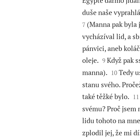
Egyptě darmo jídali
duše naše vyprahlá
(Manna pak byla j
7
vycházíval lid, a sb
pánvici, aneb koláč


oleje.
Když pak ss
9


manna).
Tedy us
10
stanu svého. Proče


také těžké bylo.
11
svému? Proč jsem n
lidu tohoto na mn
zplodil jej, že mi 