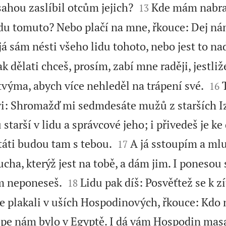


ísahou zaslíbil otcům jejich?
Kde mám nabra
13
du tomuto? Nebo plačí na mne, řkouce: Dej ná
á sám nésti všeho lidu tohoto, nebo jest to n
ak dělati chceš, prosím, zabí mne raději, jestli


tvýma, abych více nehleděl na trápení své.
16
i: Shromažď mi sedmdesáte mužů z starších Iz
 starší v lidu a správcové jeho; i přivedeš je k


táti budou tam s tebou.
A já sstoupím a mlu
17
cha, kterýž jest na tobě, a dám jim. I ponesou


ám neponeseš.
Lidu pak díš: Posvěťtež se k z
18
te plakali v uších Hospodinových, řkouce: Kdo 
lépe nám bylo v Egyptě. I dá vám Hospodin masa