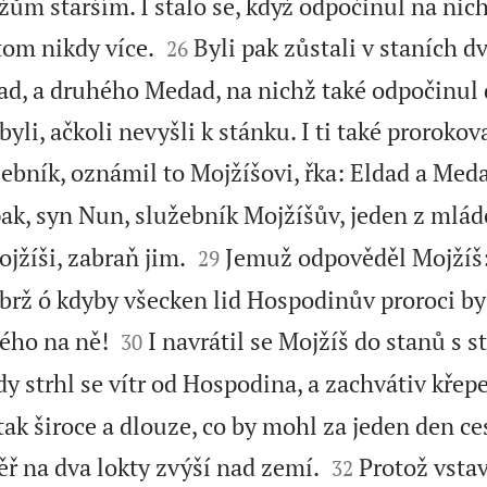
ům starším. I stalo se, když odpočinul na nich


tom nikdy více.
Byli pak zůstali v staních d
26
d, a druhého Medad, na nichž také odpočinul 
yli, ačkoli nevyšli k stánku. I ti také prorokova
ebník, oznámil to Mojžíšovi, řka: Eldad a Meda
ak, syn Nun, služebník Mojžíšův, jeden z mláde


jžíši, zabraň jim.
Jemuž odpověděl Mojžíš:
29
rž ó kdyby všecken lid Hospodinův proroci byl


ého na ně!
I navrátil se Mojžíš do stanů s s
30
y strhl se vítr od Hospodina, a zachvátiv křep
 tak široce a dlouze, co by mohl za jeden den ce


ěř na dva lokty zvýší nad zemí.
Protož vstav
32