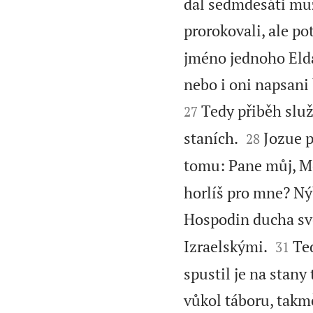
dal sedmdesáti muž
prorokovali, ale po
jméno jednoho Elda
nebo i oni napsani b
Tedy přiběh služ
27


staních.
Jozue p
28
tomu: Pane můj, Mo
horlíš pro mne? Nýb
Hospodin ducha sv


Izraelskými.
Ted
31
spustil je na stany
vůkol táboru, takm