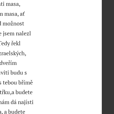
ti masa,
m masa, ať
ad možnost
že jsem nalezl
Tedy řekl
raelských,
e dveřím
viti budu s
 s tebou břímě
ítřku,a budete
nám dá najísti
, a budete