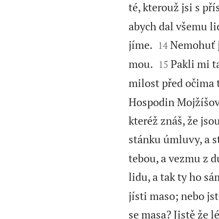
té, kterouž jsi s př
abych dal všemu li


jíme.
Nemohuť j
14


mou.
Pakli mi t
15
milost před očima 
Hospodin Mojžíšov
kteréž znáš, že jsou
stánku úmluvy, a s
tebou, a vezmu z du
lidu, a tak ty ho s
jísti maso; nebo js
se masa? Jistě že 