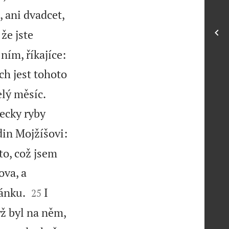

, ani dvadcet,
že jste
ním, říkajíce:
ích jest tohoto


elý měsíc.
šecky ryby
in Mojžíšovi:
to, což jsem
ova, a


tánku.
I
25
ýž byl na něm,