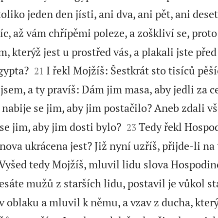
liko jeden den jísti, ani dva, ani pět, ani deset
c, až vám chřípěmi poleze, a zoškliví se, proto 
 kterýž jest u prostřed vás, a plakali jste před 


Egypta?
I řekl Mojžíš: Šestkrát sto tisíců pěš
21
 jsem, a ty pravíš: Dám jim masa, aby jedli za c
 nabije se jim, aby jim postačilo? Aneb zdali v


e jim, aby jim dosti bylo?
Tedy řekl Hospod
23
ova ukrácena jest? Již nyní uzříš, přijde-li na 
Vyšed tedy Mojžíš, mluvil lidu slova Hospodin
áte mužů z starších lidu, postavil je vůkol s
v oblaku a mluvil k němu, a vzav z ducha, kter