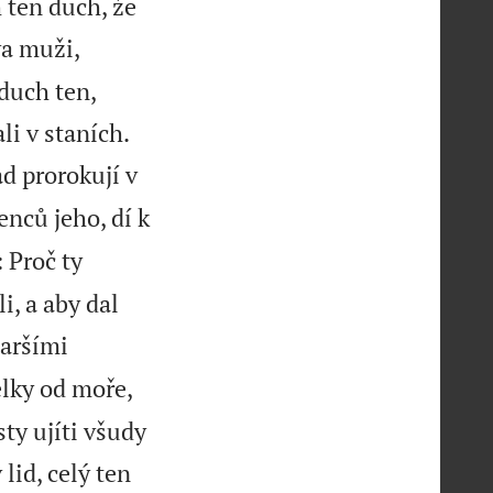
 ten duch, že
va muži,
duch ten,


li v staních.
d prorokují v
nců jeho, dí k
 Proč ty
i, a aby dal
taršími
elky od moře,
sty ujíti všudy
 lid, celý ten