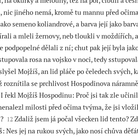
, na okurky a melouny, též na por, cibuli a čes
, nic jiného nemá, kromě tu mannu před očim
ako semeno koliandrové, a barva její jako barv
írali a mleli žernovy, neb tloukli v moždířích, 
e podpopelné dělali z ní; chut pak její byla ja
tupovala rosa na vojsko v noci, tedy sstupovala
lyšel Mojžíš, an lid pláče po čeledech svých, k
ž roznítila se prchlivost Hospodinova náramně
I řekl Mojžíš Hospodinu: Proč jsi tak zle učini
enalezl milosti před očima tvýma, že jsi vloži


e?
Zdaliž jsem já počal všecken lid tento? Zd
12
díš: Nes jej na rukou svých, jako nosí chůva děť