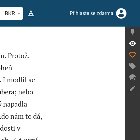
hledat biblický verš nebo slovo
BKR
Přihlaste se zdarma
nu. Protož,
oheň
. I modlil se
bbera; nebo
ý napadla
 Kdo nám to dá,
dosti v

