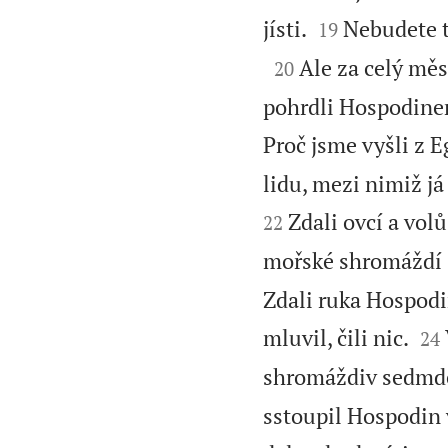


jísti.
Nebudete to
19

Ale za celý měsí
20
pohrdli Hospodinem,
Proč jsme vyšli z 
lidu, mezi nimiž já
Zdali ovcí a volů
22
mořské shromáždí s
Zdali ruka Hospodin


mluvil, čili nic.
24
shromáždiv sedmdes
sstoupil Hospodin 