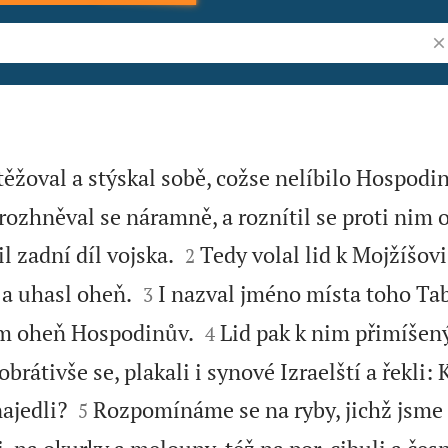
Vy
 ztěžoval a stýskal sobě, cožse nelíbilo Hospodi
rozhněval se náramně, a roznítil se proti nim 


l zadní díl vojska.
Tedy volal lid k Mojžíšovi
2


a uhasl oheň.
I nazval jméno místa toho Ta
3


nim oheň Hospodinův.
Lid pak k nim přimíšen
4
brátivše se, plakali i synové Izraelští a řekli:


ajedli?
Rozpomínáme se na ryby, jichž jsme 
5