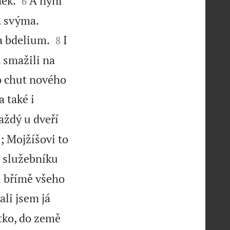
nek.
A nyní
6


a svýma.


a bdelium.
I
8
a smažili na
ko chut nového
 také i
aždý u dveří
; Mojžíšovi to
l služebníku
l břímě všeho
ali jsem já
átko, do země