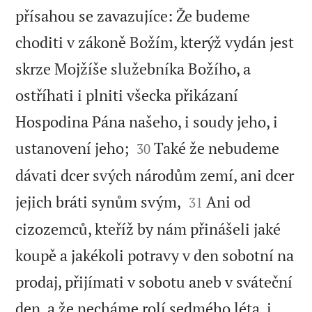
přísahou se zavazujíce: Že budeme
choditi v zákoně Božím, kterýž vydán jest
skrze Mojžíše služebníka Božího, a
ostříhati i plniti všecka přikázaní
Hospodina Pána našeho, i soudy jeho, i


ustanovení jeho;
Také že nebudeme
30
dávati dcer svých národům zemí, ani dcer


jejich bráti synům svým,
Ani od
31
cizozemců, kteříž by nám přinášeli jaké
koupě a jakékoli potravy v den sobotní na
prodaj, přijímati v sobotu aneb v sváteční
den, a že necháme rolí sedmého léta, i