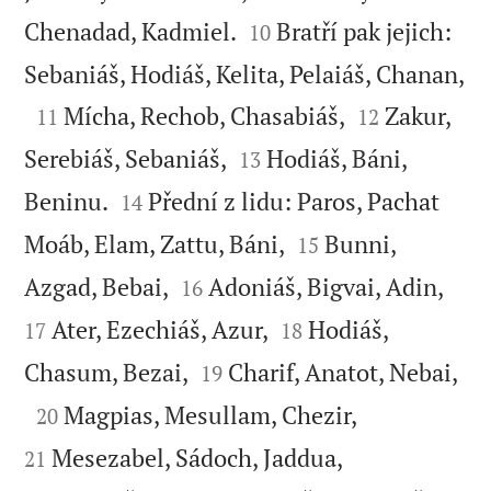


Chenadad, Kadmiel.
Bratří pak jejich:
10

Sebaniáš, Hodiáš, Kelita, Pelaiáš, Chanan,



Mícha, Rechob, Chasabiáš,
Zakur,
11
12


Serebiáš, Sebaniáš,
Hodiáš, Báni,
13


Beninu.
Přední z lidu: Paros, Pachat
14


Moáb, Elam, Zattu, Báni,
Bunni,
15




Azgad, Bebai,
Adoniáš, Bigvai, Adin,
16


Ater, Ezechiáš, Azur,
Hodiáš,
17
18



Chasum, Bezai,
Charif, Anatot, Nebai,
19



Magpias, Mesullam, Chezir,
20


Mesezabel, Sádoch, Jaddua,
21