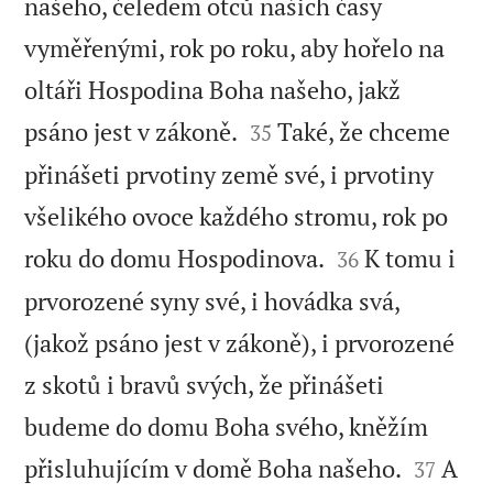
našeho, čeledem otců našich časy
vyměřenými, rok po roku, aby hořelo na
oltáři Hospodina Boha našeho, jakž


psáno jest v zákoně.
Také, že chceme
35
přinášeti prvotiny země své, i prvotiny
všelikého ovoce každého stromu, rok po


roku do domu Hospodinova.
K tomu i
36
prvorozené syny své, i hovádka svá,
(jakož psáno jest v zákoně), i prvorozené
z skotů i bravů svých, že přinášeti
budeme do domu Boha svého, kněžím


přisluhujícím v domě Boha našeho.
A
37