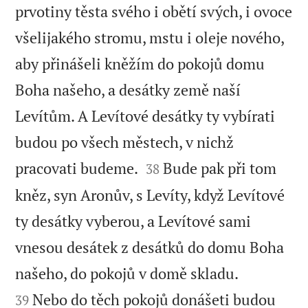
prvotiny těsta svého i obětí svých, i ovoce
všelijakého stromu, mstu i oleje nového,
aby přinášeli kněžím do pokojů domu
Boha našeho, a desátky země naší
Levítům. A Levítové desátky ty vybírati
budou po všech městech, v nichž


pracovati budeme.
Bude pak při tom
38
kněz, syn Aronův, s Levíty, když Levítové
ty desátky vyberou, a Levítové sami
vnesou desátek z desátků do domu Boha


našeho, do pokojů v domě skladu.
Nebo do těch pokojů donášeti budou
39