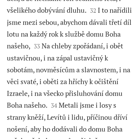


všelikého dobývání dluhu.
I to nařídili
32
jsme mezi sebou, abychom dávali třetí díl
lotu na každý rok k službě domu Boha


našeho,
Na chleby zpořádaní, i obět
33
ustavičnou, i na zápal ustavičný k
sobotám, novměsícům a slavnostem, i na
věci svaté, i oběti za hříchy k očištění
Izraele, i na všecko přisluhování domu


Boha našeho.
Metali jsme i losy s
34
strany kněží, Levítů i lidu, příčinou dříví
nošení, aby ho dodávali do domu Boha