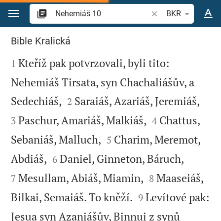
Přejít na obsah
Vyhledat biblický ve
BKR
Nehemiáš 10
Bible Kralická

Kteříž pak potvrzovali, byli tito:
1
Nehemiáš Tirsata, syn Chachaliášův, a




Sedechiáš,
Saraiáš, Azariáš, Jeremiáš,
2


Paschur, Amariáš, Malkiáš,
Chattus,
3
4


Sebaniáš, Malluch,
Charim, Meremot,
5




Abdiáš,
Daniel, Ginneton, Báruch,
6


Mesullam, Abiáš, Miamin,
Maaseiáš,
7
8


Bilkai, Semaiáš. To kněží.
Levítové pak:
9
Jesua syn Azaniášův, Binnui z synů