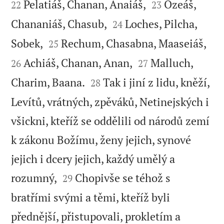


Pelatiáš, Chanan, Anaiáš,
Ozeáš,
22
23


Chananiáš, Chasub,
Loches, Pilcha,
24




Sobek,
Rechum, Chasabna, Maaseiáš,
25


Achiáš, Chanan, Anan,
Malluch,
26
27


Charim, Baana.
Tak i jiní z lidu, kněží,
28
Levítů, vrátných, zpěváků, Netinejských i
všickni, kteříž se oddělili od národů zemí
k zákonu Božímu, ženy jejich, synové
jejich i dcery jejich, každý umělý a


rozumný,
Chopivše se téhož s
29
bratřími svými a těmi, kteříž byli
přednější, přistupovali, prokletím a