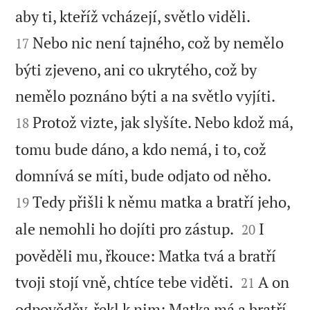


aby ti, kteříž vcházejí, světlo viděli.
Nebo nic není tajného, což by nemělo
17
býti zjeveno, ani co ukrytého, což by


nemělo poznáno býti a na světlo vyjíti.
Protož vizte, jak slyšíte. Nebo kdož má,
18
tomu bude dáno, a kdo nemá, i to, což


domnívá se míti, bude odjato od něho.
Tedy přišli k němu matka a bratří jeho,
19


ale nemohli ho dojíti pro zástup.
I
20
pověděli mu, řkouce: Matka tvá a bratří


tvoji stojí vně, chtíce tebe viděti.
A on
21
odpověděv, řekl k nim: Matka má a bratří