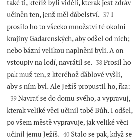
také ti, kteříž byli viděli, kterak jest zdráv


učiněn ten, jenž měl ďábelství.
I
37
prosilo ho to všecko množství té okolní
krajiny Gadarenských, aby odšel od nich;
nebo bázní velikou naplněni byli. A on


vstoupiv na lodí, navrátil se.
Prosil ho
38
pak muž ten, z kteréhož ďáblové vyšli,

aby s ním byl. Ale Ježíš propustil ho, řka:

Navrať se do domu svého, a vypravuj,
39
kterak veliké věci učinil tobě Bůh. I odšel,
po všem městě vypravuje, jak veliké věci


učinil jemu Ježíš.
Stalo se pak, když se
40