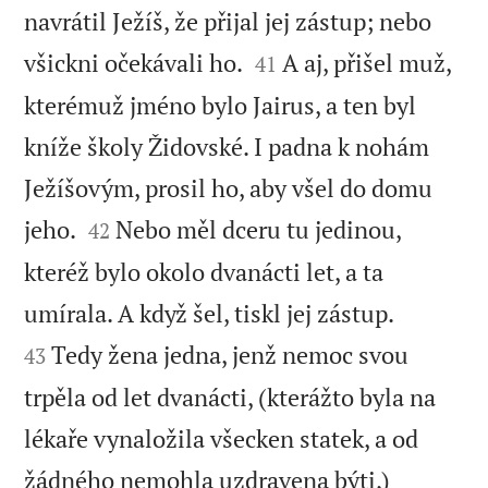
navrátil Ježíš, že přijal jej zástup; nebo


všickni očekávali ho.
A aj, přišel muž,
41
kterémuž jméno bylo Jairus, a ten byl
kníže školy Židovské. I padna k nohám
Ježíšovým, prosil ho, aby všel do domu


jeho.
Nebo měl dceru tu jedinou,
42
kteréž bylo okolo dvanácti let, a ta


umírala. A když šel, tiskl jej zástup.
Tedy žena jedna, jenž nemoc svou
43
trpěla od let dvanácti, (kterážto byla na
lékaře vynaložila všecken statek, a od


žádného nemohla uzdravena býti,)