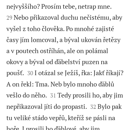


nejvyššího? Prosím tebe, netrap mne.
Nebo přikazoval duchu nečistému, aby
29
vyšel z toho člověka. Po mnohé zajisté
časy jím lomcoval, a býval ukován řetězy
a v poutech ostříhán, ale on polámal
okovy a býval od ďábelství puzen na


poušť.
I otázal se Ježíš, řka: Jakť říkají?
30
A on řekl: Tma. Neb bylo mnoho ďáblů


vešlo do něho.
Tedy prosili ho, aby jim
31


nepřikazoval jíti do propasti.
Bylo pak
32
tu veliké stádo vepřů, kteříž se pásli na
hoře. I prosili ho ďáblové, aby jim