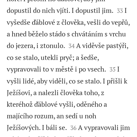


dopustil do nich vjíti. I dopustil jim.
I
33
vyšedše ďáblové z člověka, vešli do vepřů,
a hned běželo stádo s chvátáním s vrchu


do jezera, i ztonulo.
A viděvše pastýři,
34
co se stalo, utekli pryč; a šedše,


vypravovali to v městě i po vsech.
I
35
vyšli lidé, aby viděli, co se stalo. I přišli k
Ježíšovi, a nalezli člověka toho, z
kteréhož ďáblové vyšli, oděného a
majícího rozum, an sedí u noh


Ježíšových. I báli se.
A vypravovali jim
36