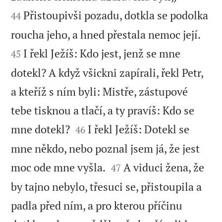
Přistoupivši pozadu, dotkla se podolka
44


roucha jeho, a hned přestala nemoc její.
I řekl Ježíš: Kdo jest, jenž se mne
45
dotekl? A když všickni zapírali, řekl Petr,
a kteříž s ním byli: Mistře, zástupové
tebe tisknou a tlačí, a ty pravíš: Kdo se


mne dotekl?
I řekl Ježíš: Dotekl se
46
mne někdo, nebo poznal jsem já, že jest


moc ode mne vyšla.
A viduci žena, že
47
by tajno nebylo, třesuci se, přistoupila a
padla před ním, a pro kterou příčinu