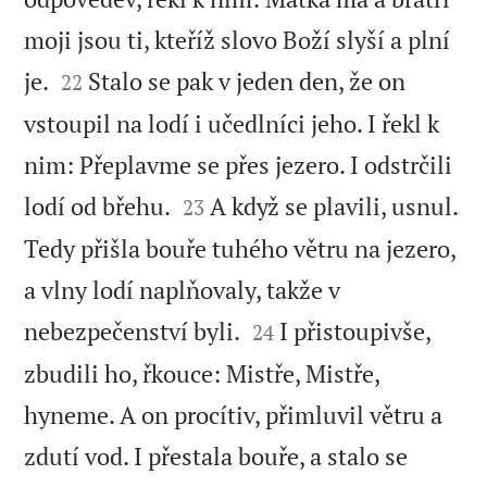
moji jsou ti, kteříž slovo Boží slyší a plní


je.
Stalo se pak v jeden den, že on
22
vstoupil na lodí i učedlníci jeho. I řekl k
nim: Přeplavme se přes jezero. I odstrčili


lodí od břehu.
A když se plavili, usnul.
23
Tedy přišla bouře tuhého větru na jezero,
a vlny lodí naplňovaly, takže v


nebezpečenství byli.
I přistoupivše,
24
zbudili ho, řkouce: Mistře, Mistře,
hyneme. A on procítiv, přimluvil větru a
zdutí vod. I přestala bouře, a stalo se