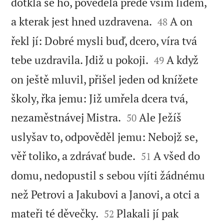
dotkla se ho, pověděla přede vším lidem,


a kterak jest hned uzdravena.
A on
48
řekl jí: Dobré mysli buď, dcero, víra tvá


tebe uzdravila. Jdiž u pokoji.
A když
49
on ještě mluvil, přišel jeden od knížete
školy, řka jemu: Již umřela dcera tvá,


nezaměstnávej Mistra.
Ale Ježíš
50
uslyšav to, odpověděl jemu: Nebojž se,


věř toliko, a zdrávať bude.
A všed do
51
domu, nedopustil s sebou vjíti žádnému
než Petrovi a Jakubovi a Janovi, a otci a


mateři té děvečky.
Plakali jí pak
52