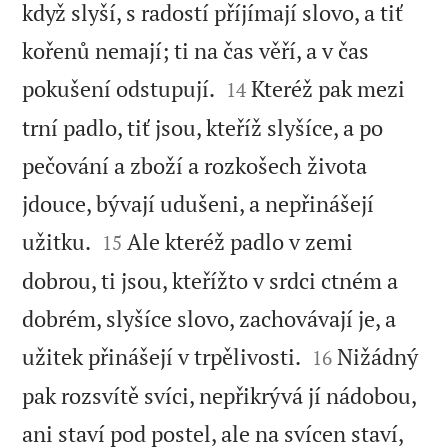
když slyší, s radostí příjímají slovo, a tiť
kořenů nemají; ti na čas věří, a v čas


pokušení odstupují.
Kteréž pak mezi
14
trní padlo, tiť jsou, kteříž slyšíce, a po
pečování a zboží a rozkošech života
jdouce, bývají udušeni, a nepřinášejí


užitku.
Ale kteréž padlo v zemi
15
dobrou, ti jsou, kteřížto v srdci ctném a
dobrém, slyšíce slovo, zachovávají je, a


užitek přinášejí v trpělivosti.
Nižádný
16
pak rozsvítě svíci, nepřikrývá jí nádobou,
ani staví pod postel, ale na svícen staví,