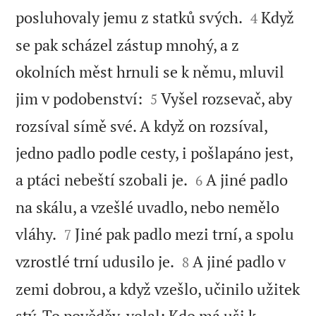


posluhovaly jemu z statků svých.
Když
4
se pak scházel zástup mnohý, a z
okolních měst hrnuli se k němu, mluvil


jim v podobenství:
Vyšel rozsevač, aby
5
rozsíval símě své. A když on rozsíval,
jedno padlo podle cesty, i pošlapáno jest,


a ptáci nebeští szobali je.
A jiné padlo
6
na skálu, a vzešlé uvadlo, nebo nemělo


vláhy.
Jiné pak padlo mezi trní, a spolu
7


vzrostlé trní udusilo je.
A jiné padlo v
8
zemi dobrou, a když vzešlo, učinilo užitek
stý. To pověděv, volal: Kdo má uši k