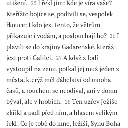


utišení.
I řekl jim: Kde je víra vaše?
25
Kteřížto bojíce se, podivili se, vespolek
řkouce: I kdo jest tento, že větrům


přikazuje i vodám, a poslouchají ho?
I
26
plavili se do krajiny Gadarenské, kteráž


jest proti Galilei.
A když z lodí
27
vystoupil na zemi, potkal jej muž jeden z
města, kterýž měl ďábelství od mnoha
časů, a rouchem se neodíval, ani v domu


býval, ale v hrobích.
Ten uzřev Ježíše
28
zkřikl a padl před ním, a hlasem velikým
řekl: Co je tobě do mne, Ježíši, Synu Boha