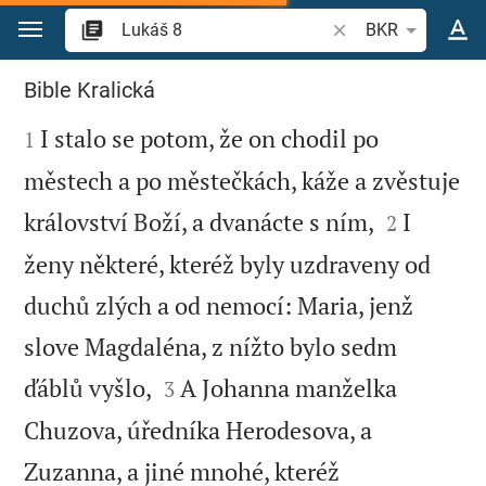
Přejít na obsah
Vyhledat biblický ve
BKR
Lukáš 8
Bible Kralická

I stalo se potom, že on chodil po
1
městech a po městečkách, káže a zvěstuje


království Boží, a dvanácte s ním,
I
2
ženy některé, kteréž byly uzdraveny od
duchů zlých a od nemocí: Maria, jenž
slove Magdaléna, z nížto bylo sedm


ďáblů vyšlo,
A Johanna manželka
3
Chuzova, úředníka Herodesova, a
Zuzanna, a jiné mnohé, kteréž