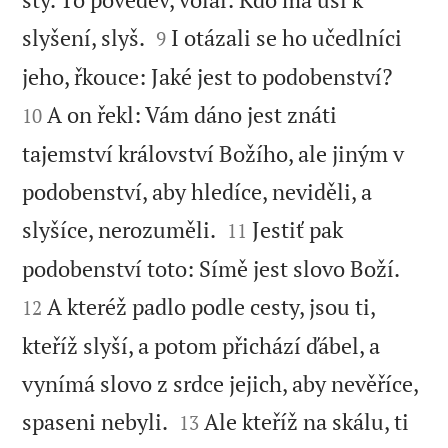


slyšení, slyš.
I otázali se ho učedlníci
9


jeho, řkouce: Jaké jest to podobenství?
A on řekl: Vám dáno jest znáti
10
tajemství království Božího, ale jiným v
podobenství, aby hledíce, neviděli, a


slyšíce, nerozuměli.
Jestiť pak
11


podobenství toto: Símě jest slovo Boží.
A kteréž padlo podle cesty, jsou ti,
12
kteříž slyší, a potom přichází ďábel, a
vynímá slovo z srdce jejich, aby nevěříce,


spaseni nebyli.
Ale kteříž na skálu, ti
13