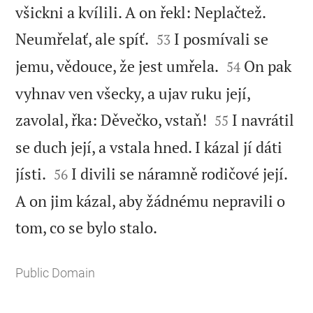
všickni a kvílili. A on řekl: Neplačtež.


Neumřelať, ale spíť.
I posmívali se
53


jemu, vědouce, že jest umřela.
On pak
54
vyhnav ven všecky, a ujav ruku její,


zavolal, řka: Děvečko, vstaň!
I navrátil
55
se duch její, a vstala hned. I kázal jí dáti


jísti.
I divili se náramně rodičové její.
56
A on jim kázal, aby žádnému nepravili o

tom, co se bylo stalo.
Public Domain