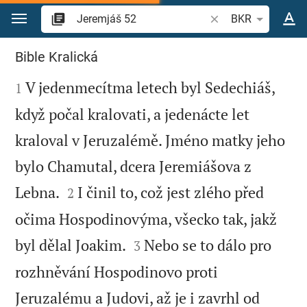
Přejít na obsah
Vyhledat biblický ve
BKR
Jeremjáš 52
Bible Kralická

V jedenmecítma letech byl Sedechiáš,
1
když počal kralovati, a jedenácte let
kraloval v Jeruzalémě. Jméno matky jeho
bylo Chamutal, dcera Jeremiášova z


Lebna.
I činil to, což jest zlého před
2
očima Hospodinovýma, všecko tak, jakž


byl dělal Joakim.
Nebo se to dálo pro
3
rozhněvání Hospodinovo proti
Jeruzalému a Judovi, až je i zavrhl od