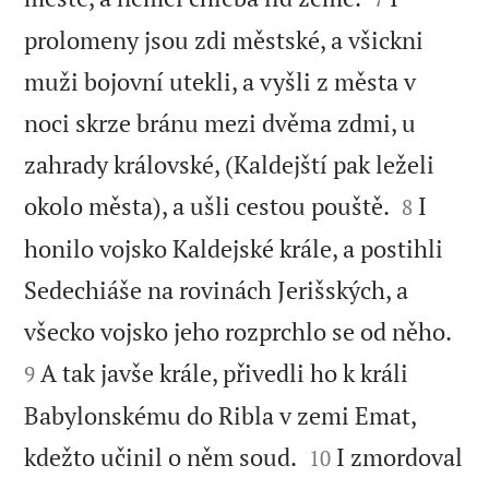
prolomeny jsou zdi městské, a všickni
muži bojovní utekli, a vyšli z města v
noci skrze bránu mezi dvěma zdmi, u
zahrady královské, (Kaldejští pak leželi


okolo města), a ušli cestou pouště.
I
8
honilo vojsko Kaldejské krále, a postihli
Sedechiáše na rovinách Jerišských, a


všecko vojsko jeho rozprchlo se od něho.
A tak javše krále, přivedli ho k králi
9
Babylonskému do Ribla v zemi Emat,


kdežto učinil o něm soud.
I zmordoval
10