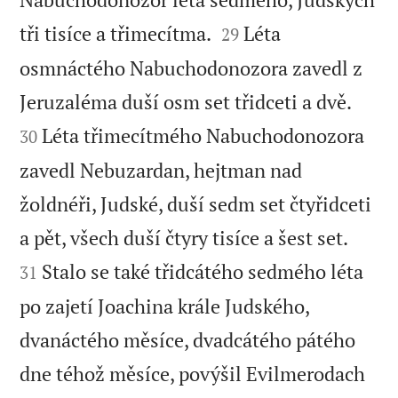


tři tisíce a třimecítma.
Léta
29
osmnáctého Nabuchodonozora zavedl z


Jeruzaléma duší osm set třidceti a dvě.
Léta třimecítmého Nabuchodonozora
30
zavedl Nebuzardan, hejtman nad
žoldnéři, Judské, duší sedm set čtyřidceti


a pět, všech duší čtyry tisíce a šest set.
Stalo se také třidcátého sedmého léta
31
po zajetí Joachina krále Judského,
dvanáctého měsíce, dvadcátého pátého
dne téhož měsíce, povýšil Evilmerodach