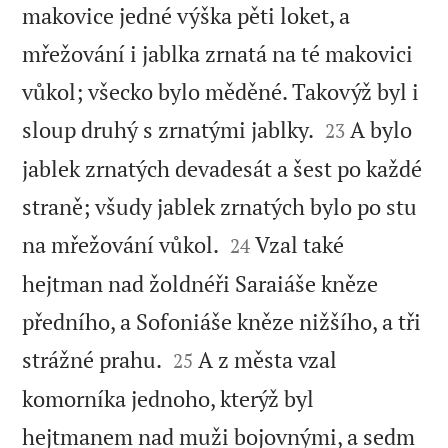
makovice jedné výška pěti loket, a
mřežování i jablka zrnatá na té makovici
vůkol; všecko bylo měděné. Takovýž byl i


sloup druhý s zrnatými jablky.
A bylo
23
jablek zrnatých devadesát a šest po každé
straně; všudy jablek zrnatých bylo po stu


na mřežování vůkol.
Vzal také
24
hejtman nad žoldnéři Saraiáše kněze
předního, a Sofoniáše kněze nižšího, a tři


strážné prahu.
A z města vzal
25
komorníka jednoho, kterýž byl
hejtmanem nad muži bojovnými, a sedm