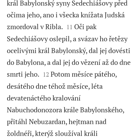
král Babylonský syny Sedechiášovy před
očima jeho, ano i všecka knížata Judská


zmordoval v Ribla.
Oči pak
11
Sedechiášovy oslepil, a svázav ho řetězy
ocelivými král Babylonský, dal jej dovésti
do Babylona, a dal jej do vězení až do dne


smrti jeho.
Potom měsíce pátého,
12
desátého dne téhož měsíce, léta
devatenáctého kralování
Nabuchodonozora krále Babylonského,
přitáhl Nebuzardan, hejtman nad
žoldnéři, kterýž sloužíval králi