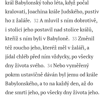
král Babylonský toho léta, když počal
kralovati, Joachina krále Judského, pustiv


ho z žaláře.
A mluvil s ním dobrotivě,
32
i stolici jeho postavil nad stolice králů,


kteříž s ním byli v Babyloně.
Změnil
33
též roucho jeho, kteréž měl v žaláři, a
jídal chléb před ním vždycky, po všecky


dny života svého.
Nebo vyměřený
34
pokrm ustavičně dáván byl jemu od krále
Babylonského, a to na každý den, až do

dne smrti jeho, po všecky dny života jeho.