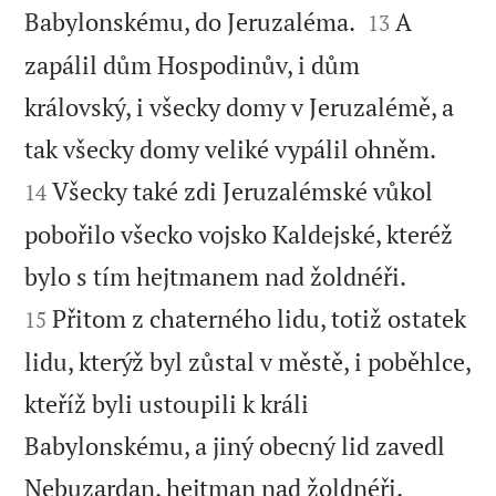


Babylonskému, do Jeruzaléma.
A
13
zapálil dům Hospodinův, i dům
královský, i všecky domy v Jeruzalémě, a


tak všecky domy veliké vypálil ohněm.
Všecky také zdi Jeruzalémské vůkol
14
pobořilo všecko vojsko Kaldejské, kteréž


bylo s tím hejtmanem nad žoldnéři.
Přitom z chaterného lidu, totiž ostatek
15
lidu, kterýž byl zůstal v městě, i poběhlce,
kteříž byli ustoupili k králi
Babylonskému, a jiný obecný lid zavedl


Nebuzardan, hejtman nad žoldnéři.