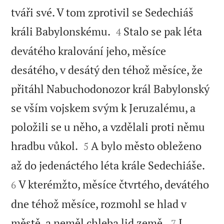
tváři své. V tom zprotivil se Sedechiáš


králi Babylonskému.
Stalo se pak léta
4
devátého kralování jeho, měsíce
desátého, v desátý den téhož měsíce, že
přitáhl Nabuchodonozor král Babylonský
se vším vojskem svým k Jeruzalému, a
položili se u něho, a vzdělali proti němu


hradbu vůkol.
A bylo město obleženo
5


až do jedenáctého léta krále Sedechiáše.
V kterémžto, měsíce čtvrtého, devátého
6
dne téhož měsíce, rozmohl se hlad v


městě, a neměl chleba lid země.
I
7