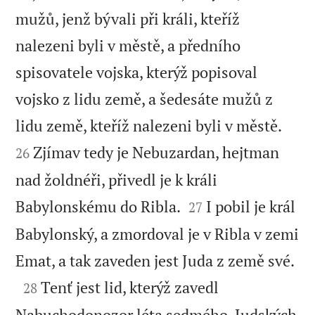
mužů, jenž bývali při králi, kteříž
nalezeni byli v městě, a předního
spisovatele vojska, kterýž popisoval
vojsko z lidu země, a šedesáte mužů z


lidu země, kteříž nalezeni byli v městě.
Zjímav tedy je Nebuzardan, hejtman
26
nad žoldnéři, přivedl je k králi


Babylonskému do Ribla.
I pobil je král
27
Babylonský, a zmordoval je v Ribla v zemi

Emat, a tak zaveden jest Juda z země své.

Tenť jest lid, kterýž zavedl
28
Nabuchodonozor léta sedmého, Judských