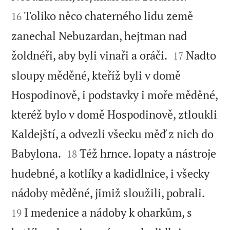
Toliko něco chaterného lidu země
16
zanechal Nebuzardan, hejtman nad


žoldnéři, aby byli vinaři a oráči.
Nadto
17
sloupy měděné, kteříž byli v domě
Hospodinově, i podstavky i moře měděné,
kteréž bylo v domě Hospodinově, ztloukli
Kaldejští, a odvezli všecku měď z nich do


Babylona.
Též hrnce. lopaty a nástroje
18
hudebné, a kotlíky a kadidlnice, i všecky


nádoby měděné, jimiž sloužili, pobrali.
I medenice a nádoby k oharkům, s
19