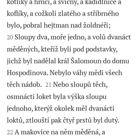
kotlíky a hrnci, a svícny, a kadidlnice a
koflíky, a cožkoli zlatého a stříbrného


bylo, pobral hejtman nad žoldnéři;
Sloupy dva, moře jedno, a volů dvanáct
20
měděných, kteříž byli pod podstavky,
jichž byl nadělal král Šalomoun do domu
Hospodinova. Nebylo váhy mědi všech


těch nádob.
Nebo sloupů těch,
21
osmnácti loket byla výška sloupu
jednoho, kterýž okolek měl dvanácti


loktů, ztlouští pak čtyř prstů byl dutý.
A makovice na něm měděná, a
22