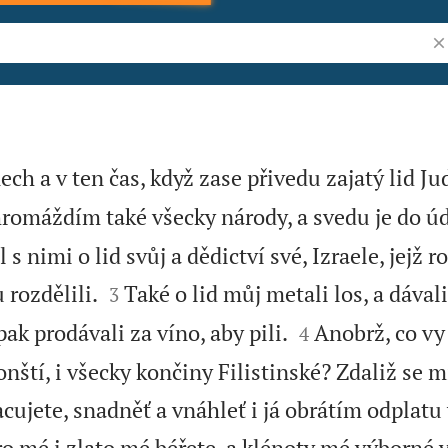
Vy
ech a v ten čas, když zase přivedu zajatý lid Ju
romáždím také všecky národy, a svedu je do údo
s nimi o lid svůj a dědictví své, Izraele, jejž r


rozdělili.
Také o lid můj metali los, a dáva
3


ak prodávali za víno, aby pili.
Anobrž, co vy
4
onští, i všecky končiny Filistinské? Zdaliž se 
acujete, snadněť a vnáhleť i já obrátím odplatu
bro mé i zlato mé béřete, a klénoty mé výborné 