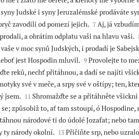
 syny Judské i syny Jeruzalémské prodáváte s


ryč zavodili od pomezí jejich.
Aj, já vzbudím
7
 prodali, a obrátím odplatu vaši na hlavu vaši.
y vaše v moc synů Judských, i prodadí je Sabejs


eboť jest Hospodin mluvil.
Provolejte to me
9
ďte reků, nechť přitáhnou, a dadí se najíti vši
motyky své v meče, a srpy své v oštípy; ten, kte


ý jsem.
Shromažďte se a přitáhněte všickni
11
 se; způsobiž to, ať tam sstoupí, ó Hospodine, r
itáhnou národové ti do údolé Jozafat; nebo ta


y ty národy okolní.
Přičiňte srp, nebo uzralo
13