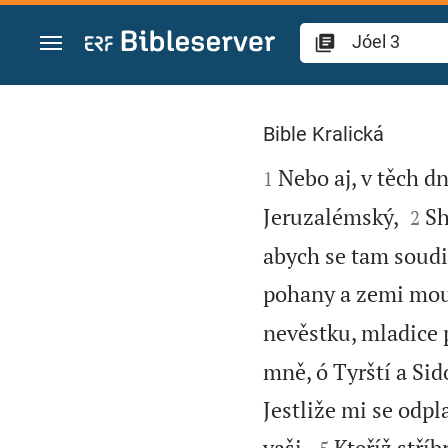
Přejít na obsah
Jóel 3
Bible Kralická

Nebo aj, v těch dn
1


Jeruzalémský,
Sh
2
abych se tam soudil 
pohany a zemi mou 
nevěstku, mladice p
mně, ó Tyrští a Sid
Jestliže mi se odpl


vaši,
Kteříž stří