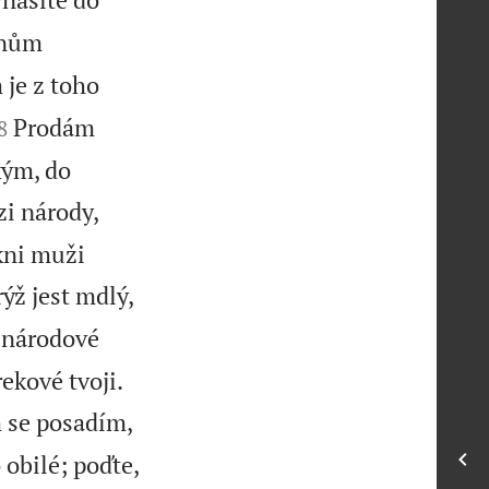
ynům
 je z toho


Prodám
8
kým, do
zi národy,
ckni muži
rýž jest mdlý,
 národové


ekové tvoji.
m se posadím,
 obilé; poďte,