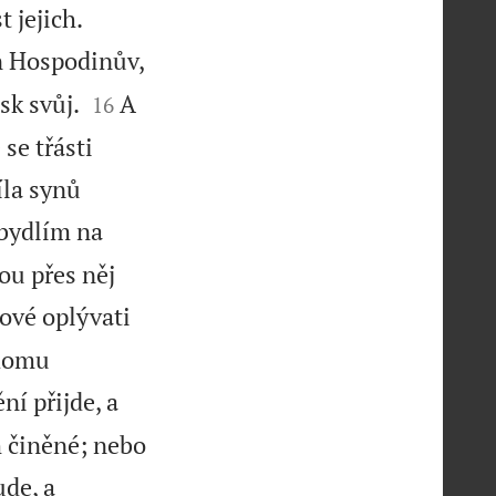


t jejich.
en Hospodinův,


sk svůj.
A
16
se třásti
íla synů
 bydlím na
ou přes něj
kové oplývati
 domu
ní přijde, a
 činěné; nebo
ude, a