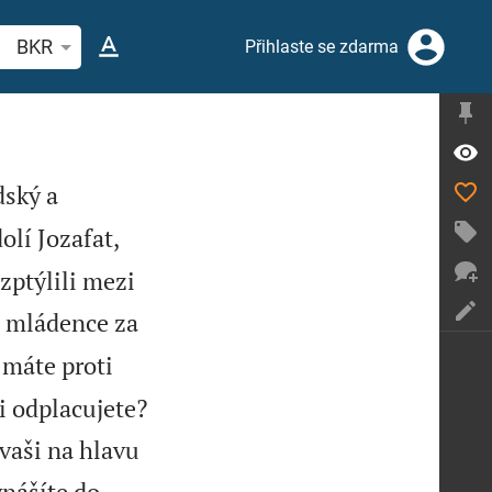
hledat biblický verš nebo slovo
BKR
Přihlaste se zdarma
dský a
lí Jozafat,
ozptýlili mezi
li mládence za
 máte proti
mi odplacujete?
 vaši na hlavu
vnášíte do