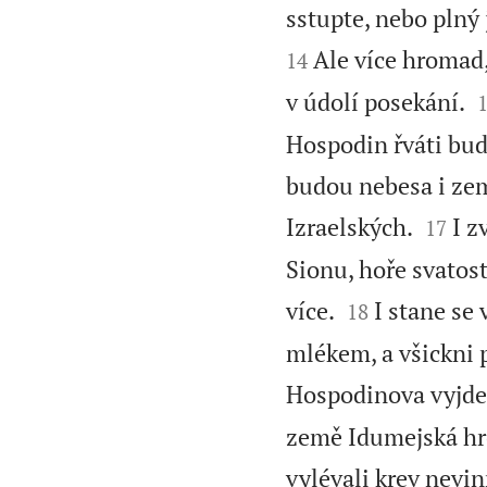
sstupte, nebo plný j
Ale více hromad,
14
v údolí posekání.
Hospodin řváti bude
budou nebesa i zem


Izraelských.
I z
17
Sionu, hoře svatost


více.
I stane se
18
mlékem, a všickni 
Hospodinova vyjde,
země Idumejská hr
vylévali krev nevin