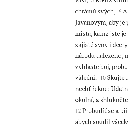
5


chrámů svých,
A
6
Javanovým, aby je p
místa, kamž jste je
zajisté syny i dcer
národu dalekého; n
vyhlaste boj, probu


váleční.
Skujte 
10
nechť řekne: Udatn
okolní, a shlukněte
Probudíť se a př
12
abych soudil všeck