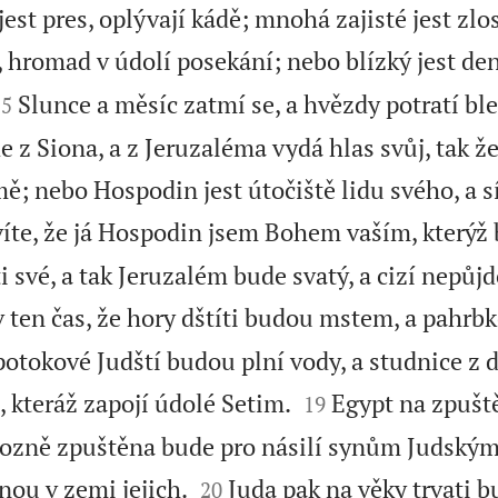
est pres, oplývají kádě; mnohá zajisté jest zlos
 hromad v údolí posekání; nebo blízký jest d


Slunce a měsíc zatmí se, a hvězdy potratí ble
15
 z Siona, a z Jeruzaléma vydá hlas svůj, tak že 
ě; nebo Hospodin jest útočiště lidu svého, a s
víte, že já Hospodin jsem Bohem vaším, kterýž
i své, a tak Jeruzalém bude svatý, a cizí nepůjd
 v ten čas, že hory dštíti budou mstem, a pahrb
potokové Judští budou plní vody, a studnice z


 kteráž zapojí údolé Setim.
Egypt na zpuště
19
ozně zpuštěna bude pro násilí synům Judským


nou v zemi jejich.
Juda pak na věky trvati b
20