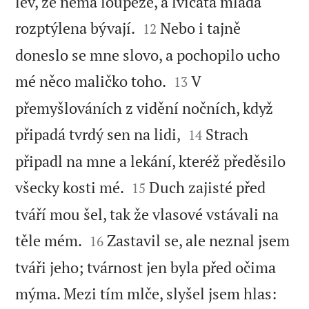
lev, že nemá loupeže, a lvíčata mladá


rozptýlena bývají.
Nebo i tajně
12
doneslo se mne slovo, a pochopilo ucho


mé něco maličko toho.
V
13
přemyšlováních z vidění nočních, když


připadá tvrdý sen na lidi,
Strach
14
připadl na mne a lekání, kteréž předěsilo


všecky kosti mé.
Duch zajisté před
15
tváří mou šel, tak že vlasové vstávali na


těle mém.
Zastavil se, ale neznal jsem
16
tváři jeho; tvárnost jen byla před očima


mýma. Mezi tím mlče, slyšel jsem hlas: