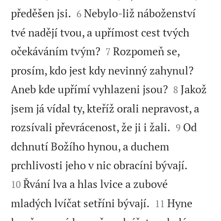


předěšen jsi.
Nebylo-liž náboženství
6
tvé nadějí tvou, a upřímost cest tvých


očekáváním tvým?
Rozpomeň se,
7
prosím, kdo jest kdy nevinný zahynul?


Aneb kde upřímí vyhlazeni jsou?
Jakož
8
jsem já vídal ty, kteříž orali nepravost, a


rozsívali převrácenost, že ji i žali.
Od
9
dchnutí Božího hynou, a duchem


prchlivosti jeho v nic obracíni bývají.
Řvání lva a hlas lvice a zubové
10


mladých lvíčat setříni bývají.
Hyne
11