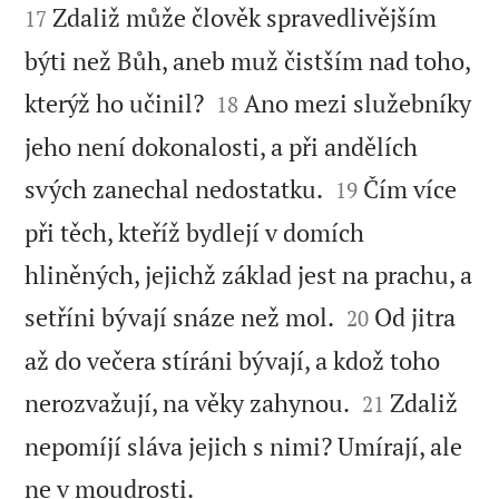
Zdaliž může člověk spravedlivějším
17
býti než Bůh, aneb muž čistším nad toho,


kterýž ho učinil?
Ano mezi služebníky
18
jeho není dokonalosti, a při andělích


svých zanechal nedostatku.
Čím více
19
při těch, kteříž bydlejí v domích
hliněných, jejichž základ jest na prachu, a


setříni bývají snáze než mol.
Od jitra
20
až do večera stíráni bývají, a kdož toho


nerozvažují, na věky zahynou.
Zdaliž
21
nepomíjí sláva jejich s nimi? Umírají, ale

ne v moudrosti.