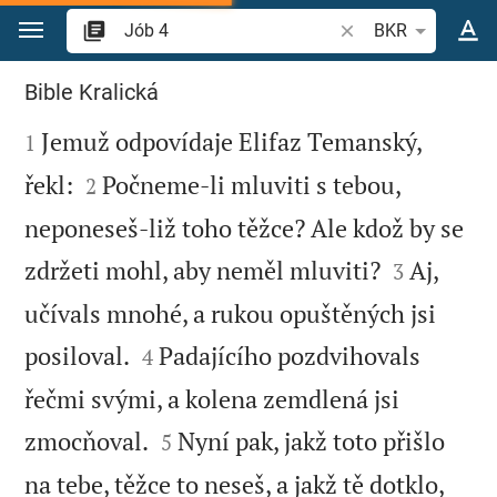
Přejít na obsah
Vyhledat biblický ve
BKR
Jób 4
Bible Kralická

Jemuž odpovídaje Elifaz Temanský,
1


řekl:
Počneme-li mluviti s tebou,
2
neponeseš-liž toho těžce? Ale kdož by se


zdržeti mohl, aby neměl mluviti?
Aj,
3
učívals mnohé, a rukou opuštěných jsi


posiloval.
Padajícího pozdvihovals
4
řečmi svými, a kolena zemdlená jsi


zmocňoval.
Nyní pak, jakž toto přišlo
5
na tebe, těžce to neseš, a jakž tě dotklo,