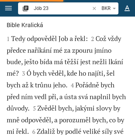
Přejít na obsah
Vyhledat biblický ve
BKR
Jób 23
Bible Kralická



Tedy odpověděl Job a řekl:
Což vždy
1
2
předce naříkání mé za zpouru jmíno
bude, ješto bída má těžší jest nežli lkání


mé?
Ó bych věděl, kde ho najíti, šel
3


bych až k trůnu jeho.
Pořádně bych
4
před ním vedl při, a ústa svá naplnil bych


důvody.
Zvěděl bych, jakými slovy by
5
mně odpověděl, a porozuměl bych, co by


mi řekl.
Zdaliž by podlé veliké síly své
6