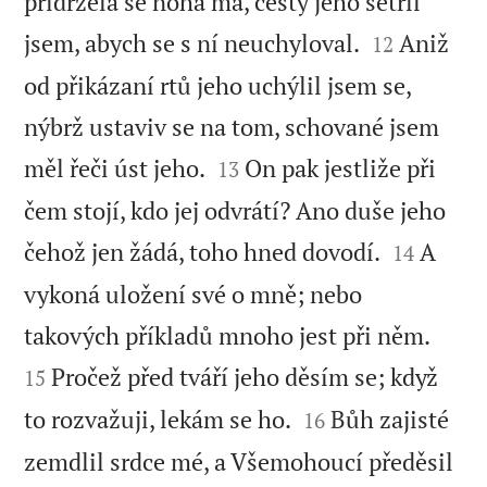
přídržela se noha má, cesty jeho šetřil


jsem, abych se s ní neuchyloval.
Aniž
12
od přikázaní rtů jeho uchýlil jsem se,
nýbrž ustaviv se na tom, schované jsem


měl řeči úst jeho.
On pak jestliže při
13
čem stojí, kdo jej odvrátí? Ano duše jeho


čehož jen žádá, toho hned dovodí.
A
14
vykoná uložení své o mně; nebo


takových příkladů mnoho jest při něm.
Pročež před tváří jeho děsím se; když
15


to rozvažuji, lekám se ho.
Bůh zajisté
16
zemdlil srdce mé, a Všemohoucí předěsil