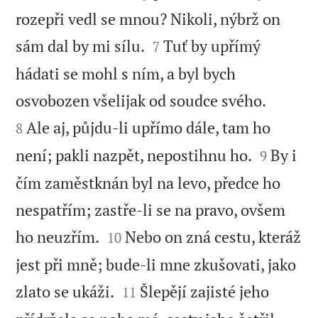
rozepři vedl se mnou? Nikoli, nýbrž on


sám dal by mi sílu.
Tuť by upřímý
7
hádati se mohl s ním, a byl bych


osvobozen všelijak od soudce svého.
Ale aj, půjdu-li upřímo dále, tam ho
8


není; pakli nazpět, nepostihnu ho.
By i
9
čím zaměstknán byl na levo, předce ho
nespatřím; zastře-li se na pravo, ovšem


ho neuzřím.
Nebo on zná cestu, kteráž
10
jest při mně; bude-li mne zkušovati, jako


zlato se ukáži.
Šlepějí zajisté jeho
11