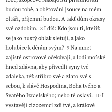
budou tobě, a obětováni jsouce na mém
oltáři, příjemní budou. A takť dům okrasy


své ozdobím.
I díš: Kdo jsou ti, kteříž
8
se jako hustý oblak sletují, a jako


holubice k děrám svým?
Na mneť
9
zajisté ostrovové očekávají, a lodí mořské
hned zdávna, aby přivedli syny tvé
zdaleka, též stříbro své a zlato své s
sebou, k slávě Hospodina, Boha tvého a


Svatého Izraelského; nebo tě oslaví.
I
10
vystavějí cizozemci zdi tvé, a králové