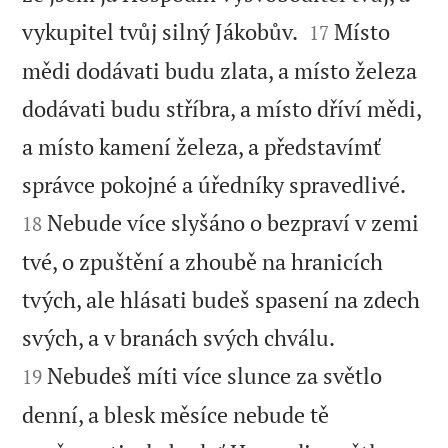


vykupitel tvůj silný Jákobův.
Místo
17
mědi dodávati budu zlata, a místo železa
dodávati budu stříbra, a místo dříví mědi,
a místo kamení železa, a představímť


správce pokojné a úředníky spravedlivé.
Nebude více slyšáno o bezpraví v zemi
18
tvé, o zpuštění a zhoubě na hranicích
tvých, ale hlásati budeš spasení na zdech


svých, a v branách svých chválu.
Nebudeš míti více slunce za světlo
19
denní, a blesk měsíce nebude tě