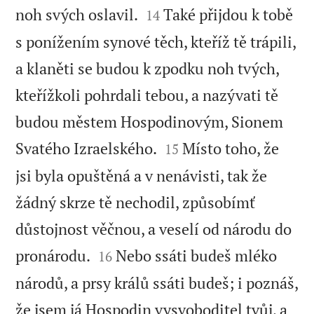


noh svých oslavil.
Také přijdou k tobě
14
s ponížením synové těch, kteříž tě trápili,
a klaněti se budou k zpodku noh tvých,
kteřížkoli pohrdali tebou, a nazývati tě
budou městem Hospodinovým, Sionem


Svatého Izraelského.
Místo toho, že
15
jsi byla opuštěná a v nenávisti, tak že
žádný skrze tě nechodil, způsobímť
důstojnost věčnou, a veselí od národu do


pronárodu.
Nebo ssáti budeš mléko
16
národů, a prsy králů ssáti budeš; i poznáš,
že jsem já Hospodin vysvoboditel tvůj, a