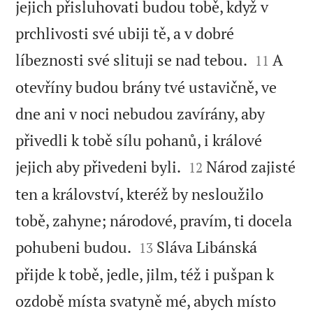
jejich přisluhovati budou tobě, když v
prchlivosti své ubiji tě, a v dobré


líbeznosti své slituji se nad tebou.
A
11
otevříny budou brány tvé ustavičně, ve
dne ani v noci nebudou zavírány, aby
přivedli k tobě sílu pohanů, i králové


jejich aby přivedeni byli.
Národ zajisté
12
ten a království, kteréž by nesloužilo
tobě, zahyne; národové, pravím, ti docela


pohubeni budou.
Sláva Libánská
13
přijde k tobě, jedle, jilm, též i pušpan k
ozdobě místa svatyně mé, abych místo