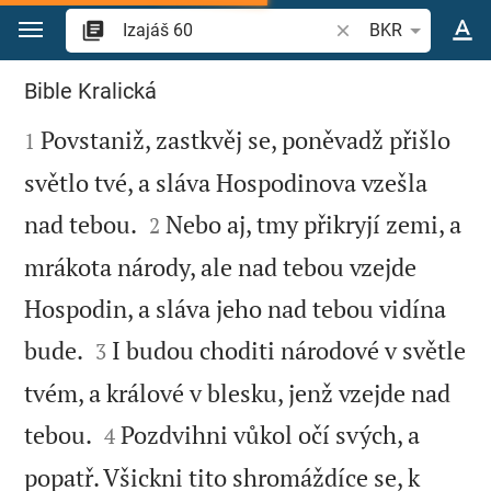
Přejít na obsah
Vyhledat biblický ve
BKR
Izajáš 60
Bible Kralická

Povstaniž, zastkvěj se, poněvadž přišlo
1
světlo tvé, a sláva Hospodinova vzešla


nad tebou.
Nebo aj, tmy přikryjí zemi, a
2
mrákota národy, ale nad tebou vzejde
Hospodin, a sláva jeho nad tebou vidína


bude.
I budou choditi národové v světle
3
tvém, a králové v blesku, jenž vzejde nad


tebou.
Pozdvihni vůkol očí svých, a
4
popatř. Všickni tito shromáždíce se, k