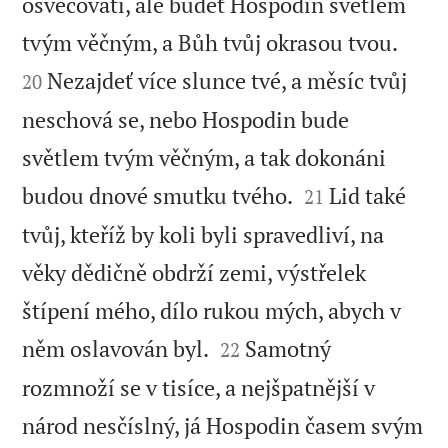
osvěcovati, ale budeť Hospodin světlem


tvým věčným, a Bůh tvůj okrasou tvou.
Nezajdeť více slunce tvé, a měsíc tvůj
20
neschová se, nebo Hospodin bude
světlem tvým věčným, a tak dokonáni


budou dnové smutku tvého.
Lid také
21
tvůj, kteříž by koli byli spravedliví, na
věky dědičně obdrží zemi, výstřelek
štípení mého, dílo rukou mých, abych v


něm oslavován byl.
Samotný
22
rozmnoží se v tisíce, a nejšpatnější v
národ nesčíslný, já Hospodin časem svým