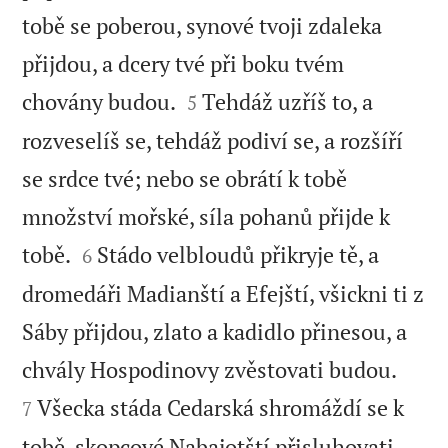
tobě se poberou, synové tvoji zdaleka
přijdou, a dcery tvé při boku tvém


chovány budou.
Tehdáž uzříš to, a
5
rozveselíš se, tehdáž podiví se, a rozšíří
se srdce tvé; nebo se obrátí k tobě
množství mořské, síla pohanů přijde k


tobě.
Stádo velbloudů přikryje tě, a
6
dromedáři Madianští a Efejští, všickni ti z
Sáby přijdou, zlato a kadidlo přinesou, a


chvály Hospodinovy zvěstovati budou.
Všecka stáda Cedarská shromáždí se k
7
tobě, skopcové Nabajotští přisluhovati