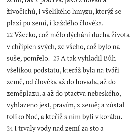
živočichů, i všelikého hmyzu, kterýž se


plazí po zemi, i každého člověka.
Všecko, což mělo dýchání ducha života
22
v chřípích svých, ze všeho, což bylo na


suše, pomřelo.
A tak vyhladil Bůh
23
všelikou podstatu, kteráž byla na tváři
země, od člověka až do hovada, až do
zeměplazu, a až do ptactva nebeského,
vyhlazeno jest, pravím, z země; a zůstal


toliko Noé, a kteříž s ním byli v korábu.
I trvaly vody nad zemí za sto a
24