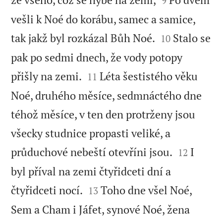
9
vešli k Noé do korábu, samec a samice,


tak jakž byl rozkázal Bůh Noé.
Stalo se
10
pak po sedmi dnech, že vody potopy


přišly na zemi.
Léta šestistého věku
11
Noé, druhého měsíce, sedmnáctého dne
téhož měsíce, v ten den protrženy jsou
všecky studnice propasti veliké, a


průduchové nebeští otevříni jsou.
I
12
byl příval na zemi čtyřidceti dní a


čtyřidceti nocí.
Toho dne všel Noé,
13
Sem a Cham i Jáfet, synové Noé, žena