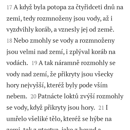
A když byla potopa za čtyřidceti dnů na
17
zemi, tedy rozmnoženy jsou vody, až i


vyzdvihly koráb, a vznesly jej od země.
Nebo zmohly se vody a rozmnoženy
18
jsou velmi nad zemí, i zplýval koráb na


vodách.
A tak náramně rozmohly se
19
vody nad zemí, že přikryty jsou všecky
hory nejvyšší, kteréž byly pode vším


nebem.
Patnácte loktů zvýší rozmohly
20


se vody, když přikryty jsou hory.
I
21
umřelo všeliké tělo, kteréž se hýbe na
zemi, tak z ptactva, jako z hovad a