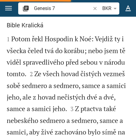
Přejít na obsah
Vyhledat biblický ve
BKR
Genesis 7
Bible Kralická

Potom řekl Hospodin k Noé: Vejdiž ty i
1
všecka čeled tvá do korábu; nebo jsem tě
viděl spravedlivého před sebou v národu


tomto.
Ze všech hovad čistých vezmeš
2
sobě sedmero a sedmero, samce a samici
jeho, ale z hovad nečistých dvé a dvé,


samce a samici jeho.
Z ptactva také
3
nebeského sedmero a sedmero, samce a
samici, aby živé zachováno bylo símě na