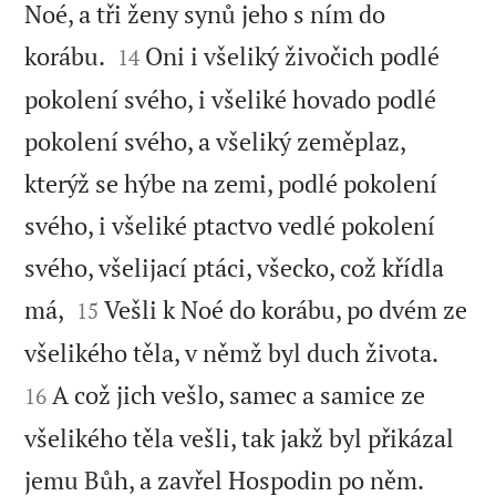
Noé, a tři ženy synů jeho s ním do


korábu.
Oni i všeliký živočich podlé
14
pokolení svého, i všeliké hovado podlé
pokolení svého, a všeliký zeměplaz,
kterýž se hýbe na zemi, podlé pokolení
svého, i všeliké ptactvo vedlé pokolení
svého, všelijací ptáci, všecko, což křídla


má,
Vešli k Noé do korábu, po dvém ze
15


všelikého těla, v němž byl duch života.
A což jich vešlo, samec a samice ze
16
všelikého těla vešli, tak jakž byl přikázal


jemu Bůh, a zavřel Hospodin po něm.