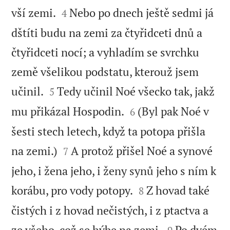


vší zemi.
Nebo po dnech ještě sedmi já
4
dštíti budu na zemi za čtyřidceti dnů a
čtyřidceti nocí; a vyhladím se svrchku
země všelikou podstatu, kterouž jsem


učinil.
Tedy učinil Noé všecko tak, jakž
5


mu přikázal Hospodin.
(Byl pak Noé v
6
šesti stech letech, když ta potopa přišla


na zemi.)
A protož přišel Noé a synové
7
jeho, i žena jeho, i ženy synů jeho s ním k


korábu, pro vody potopy.
Z hovad také
8
čistých i z hovad nečistých, i z ptactva a


ze všeho, což se hýbe na zemi,
Po dvém