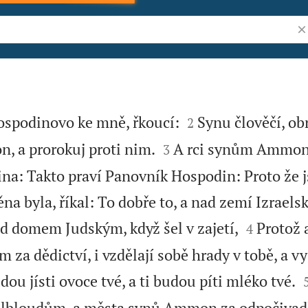
Vy


Hospodinovo ke mně, řkoucí:
Synu člověčí, ob
2


 a prorokuj proti nim.
A rci synům Ammon:
3
a: Takto praví Panovník Hospodin: Proto že j
a byla, říkal: To dobře to, a nad zemí Izraels


ad domem Judským, když šel v zajetí,
Protož a
4
a dědictví, i vzdělají sobě hrady v tobě, a vy
dou jísti ovoce tvé, a ti budou píti mléko tvé.
elbloudům, a města synů Ammon za odpočivadl