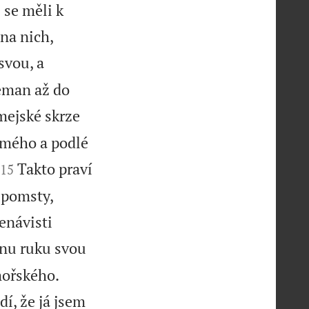
 se měli k


na nich,
svou, a
Teman až do
mejské skrze
 mého a podlé


Takto praví
15
 pomsty,
enávisti
hnu ruku svou


mořského.
í, že já jsem