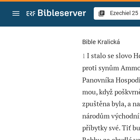
Přejít na obsah
Ezechiel 25
Bible Kralická

I stalo se slovo 
1
proti synům Ammon,
Panovníka Hospodin
mou, když poškvrněn
zpuštěna byla, a n
národům východním z
příbytky své. Tiť bu
Rabbu za obydlé v