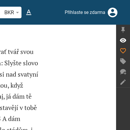
hledat biblický verš nebo slovo
BKR
Přihlaste se zdarma
rať tvář svou
 Slyšte slovo
si nad svatyní
kou, když
j, já dám tě
stavějí v tobě


A dám
5
o stádům, i