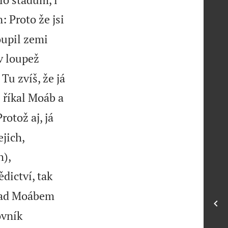
 Proto že jsi
loupil zemi
v loupež
Tu zvíš, že já
 říkal Moáb a
Protož aj, já
jich,


h),
ictví, tak
 nad Moábem
ovník