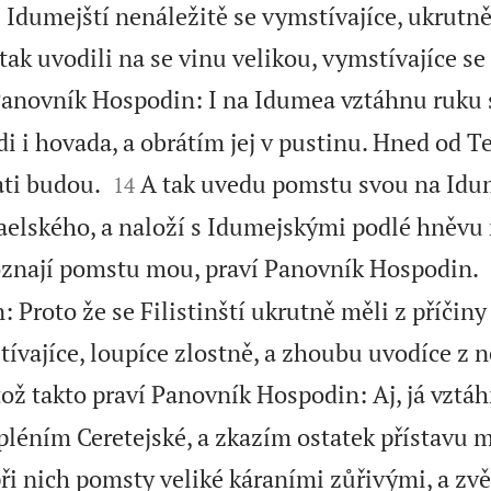
 Idumejští nenáležitě se vymstívajíce, ukrutně
k uvodili na se vinu velikou, vymstívajíce se 
 Panovník Hospodin: I na Idumea vztáhnu ruku 
di i hovada, a obrátím jej v pustinu. Hned od 


ti budou.
A tak uvedu pomstu svou na Idu
14
aelského, a naloží s Idumejskými podlé hněvu
poznají pomstu mou, praví Panovník Hospodin.
Proto že se Filistinští ukrutně měli z příčiny
ívajíce, loupíce zlostně, a zhoubu uvodíce z n
ož takto praví Panovník Hospodin: Aj, já vztá
ypléním Ceretejské, a zkazím ostatek přístavu 
i nich pomsty veliké káraními zůřivými, a zvěd