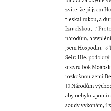
zvíte, že já jsem H
tleskal rukou, a dup


Izraelskou,
Proto
7
národům, a vypléním


jsem Hospodin.
8
Seir: Hle, podobn
otevru bok Moábský
rozkošnou zemi Be
Národům východn
10
aby nebylo zpomín
soudy vykonám, i z