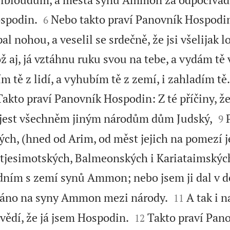


ospodin.
Nebo takto praví Panovník Hospodin:
6
al nohou, a veselil se srdečně, že jsi všelijak 
ž aj, já vztáhnu ruku svou na tebe, a vydám tě 
 tě z lidí, a vyhubím tě z zemí, i zahladím tě. 
Takto praví Panovník Hospodin: Z té příčiny, že


ý jest všechněm jiným národům dům Judský,
9
ch, (hned od Arim, od měst jejich na pomezí je
tjesimotských, Balmeonských i Kariataimskýc
ím s zemí synů Ammon; nebo jsem ji dal v děd


áno na syny Ammon mezi národy.
A tak i
11


vědí, že já jsem Hospodin.
Takto praví Pan
12