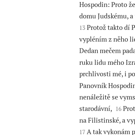
Hospodin: Proto že
domu Judskému, a ta
Protož takto dí
13
vypléním z něho li
Dedan mečem pada
ruku lidu mého Izr
prchlivosti mé, i 
Panovník Hospodin: 
nenáležitě se vymst


starodávní,
Prot
16
na Filistinské, a v
A tak vykonám př
17