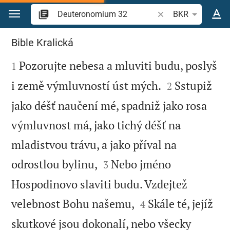
Přejít na obsah
Vyhledat biblický ve
BKR
Deuteronomium 32
Bible Kralická

Pozorujte nebesa a mluviti budu, poslyš
1


i země výmluvností úst mých.
Sstupiž
2
jako déšť naučení mé, spadniž jako rosa
výmluvnost má, jako tichý déšť na
mladistvou trávu, a jako příval na


odrostlou bylinu,
Nebo jméno
3
Hospodinovo slaviti budu. Vzdejtež


velebnost Bohu našemu,
Skále té, jejíž
4
skutkové jsou dokonalí, nebo všecky