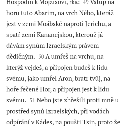


Hospodin k Mojžíšovi, řka:
Vstup na
49
horu tuto Abarim, na vrch Nébo, kteráž
jest v zemi Moábské naproti Jerichu, a
spatř zemi Kananejskou, kterouž já
dávám synům Izraelským právem


dědičným.
A umřeš na vrchu, na
50
kterýž vejdeš, a připojen budeš k lidu
svému, jako umřel Aron, bratr tvůj, na
hoře řečené Hor, a připojen jest k lidu


svému.
Nebo jste zhřešili proti mně u
51
prostřed synů Izraelských, při vodách
odpírání v Kádes, na poušti Tsin, proto že