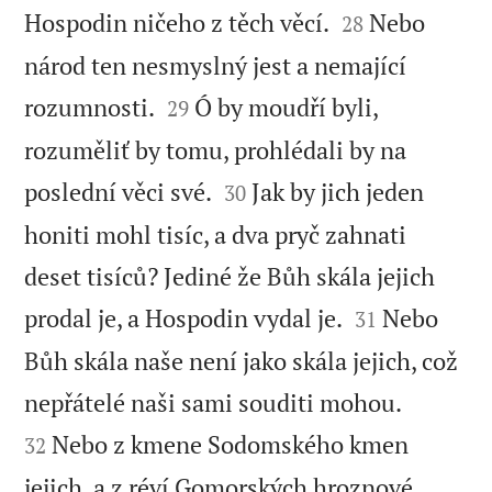


Hospodin ničeho z těch věcí.
Nebo
28
národ ten nesmyslný jest a nemající


rozumnosti.
Ó by moudří byli,
29
rozuměliť by tomu, prohlédali by na


poslední věci své.
Jak by jich jeden
30
honiti mohl tisíc, a dva pryč zahnati
deset tisíců? Jediné že Bůh skála jejich


prodal je, a Hospodin vydal je.
Nebo
31
Bůh skála naše není jako skála jejich, což


nepřátelé naši sami souditi mohou.
Nebo z kmene Sodomského kmen
32
jejich, a z réví Gomorských hroznové