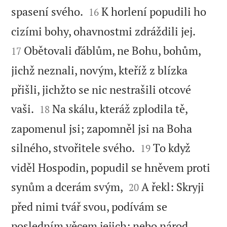


spasení svého.
K horlení popudili ho
16


cizími bohy, ohavnostmi zdráždili jej.
Obětovali ďáblům, ne Bohu, bohům,
17
jichž neznali, novým, kteříž z blízka
přišli, jichžto se nic nestrašili otcové


vaši.
Na skálu, kteráž zplodila tě,
18
zapomenul jsi; zapomněl jsi na Boha


silného, stvořitele svého.
To když
19
viděl Hospodin, popudil se hněvem proti


synům a dcerám svým,
A řekl: Skryji
20
před nimi tvář svou, podívám se
posledním věcem jejich; nebo národ