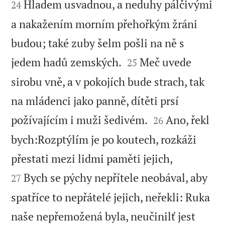
Hladem usvadnou, a neduhy pálčivými
24
a nakažením morním přehořkým žráni
budou; také zuby šelm pošli na ně s


jedem hadů zemských.
Meč uvede
25
sirobu vně, a v pokojích bude strach, tak
na mládenci jako panně, dítěti prsí


požívajícím i muži šedivém.
Ano, řekl
26
bych:Rozptýlím je po koutech, rozkáži


přestati mezi lidmi paměti jejich,
Bych se pýchy nepřítele neobával, aby
27
spatříce to nepřátelé jejich, neřekli: Ruka
naše nepřemožená byla, neučinilť jest