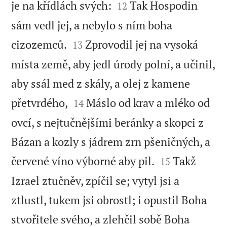


je na křídlách svých:
Tak Hospodin
12
sám vedl jej, a nebylo s ním boha


cizozemců.
Zprovodil jej na vysoká
13
místa země, aby jedl úrody polní, a učinil,
aby ssál med z skály, a olej z kamene


přetvrdého,
Máslo od krav a mléko od
14
ovcí, s nejtučnějšími beránky a skopci z
Bázan a kozly s jádrem zrn pšeničných, a


červené víno výborné aby pil.
Takž
15
Izrael ztučněv, zpíčil se; vytyl jsi a
ztlustl, tukem jsi obrostl; i opustil Boha
stvořitele svého, a zlehčil sobě Boha