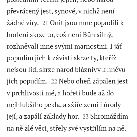
převrácený jest, synové, v nichž není


žádné víry.
Oniť jsou mne popudili k
21
horlení skrze to, což není Bůh silný,
rozhněvali mne svými marnostmi. I jáť
popudím jich k závisti skrze ty, kteříž
nejsou lid, skrze národ bláznivý k hněvu


jich popudím.
Nebo oheň zápalen jest
22
v prchlivosti mé, a hořeti bude až do
nejhlubšího pekla, a sžíře zemi i úrody


její, a zapálí základy hor.
Shromáždím
23


na ně zlé věci, střely své vystřílím na ně.