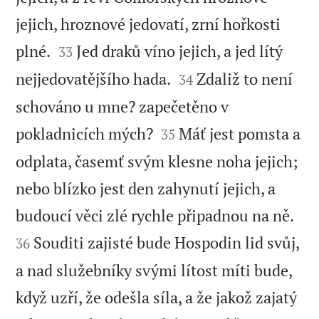
jejich, hroznové jedovatí, zrní hořkosti


plné.
Jed draků víno jejich, a jed lítý
33


nejjedovatějšího hada.
Zdaliž to není
34
schováno u mne? zapečetěno v


pokladnicích mých?
Máť jest pomsta a
35
odplata, časemť svým klesne noha jejich;
nebo blízko jest den zahynutí jejich, a


budoucí věci zlé rychle připadnou na ně.
Souditi zajisté bude Hospodin lid svůj,
36
a nad služebníky svými lítost míti bude,
když uzří, že odešla síla, a že jakož zajatý