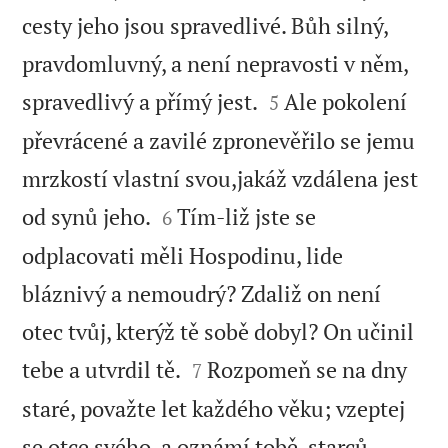
cesty jeho jsou spravedlivé. Bůh silný,
pravdomluvný, a není nepravosti v něm,


spravedlivý a přímý jest.
Ale pokolení
5
převrácené a zavilé zpronevěřilo se jemu
mrzkostí vlastní svou,jakáž vzdálena jest


od synů jeho.
Tím-liž jste se
6
odplacovati měli Hospodinu, lide
bláznivý a nemoudrý? Zdaliž on není
otec tvůj, kterýž tě sobě dobyl? On učinil


tebe a utvrdil tě.
Rozpomeň se na dny
7
staré, považte let každého věku; vzeptej
se otce svého, a oznámí tobě, starců