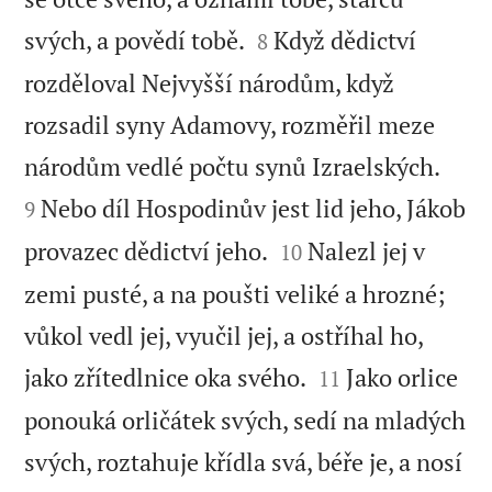


svých, a povědí tobě.
Když dědictví
8
rozděloval Nejvyšší národům, když
rozsadil syny Adamovy, rozměřil meze


národům vedlé počtu synů Izraelských.
Nebo díl Hospodinův jest lid jeho, Jákob
9


provazec dědictví jeho.
Nalezl jej v
10
zemi pusté, a na poušti veliké a hrozné;
vůkol vedl jej, vyučil jej, a ostříhal ho,


jako zřítedlnice oka svého.
Jako orlice
11
ponouká orličátek svých, sedí na mladých
svých, roztahuje křídla svá, béře je, a nosí