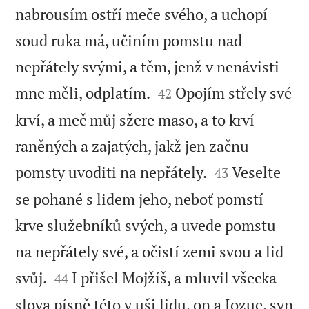
nabrousím ostří meče svého, a uchopí
soud ruka má, učiním pomstu nad
nepřátely svými, a těm, jenž v nenávisti


mne měli, odplatím.
Opojím střely své
42
krví, a meč můj sžere maso, a to krví
raněných a zajatých, jakž jen začnu


pomsty uvoditi na nepřátely.
Veselte
43
se pohané s lidem jeho, neboť pomstí
krve služebníků svých, a uvede pomstu
na nepřátely své, a očistí zemi svou a lid


svůj.
I přišel Mojžíš, a mluvil všecka
44
slova písně této v uši lidu, on a Jozue, syn