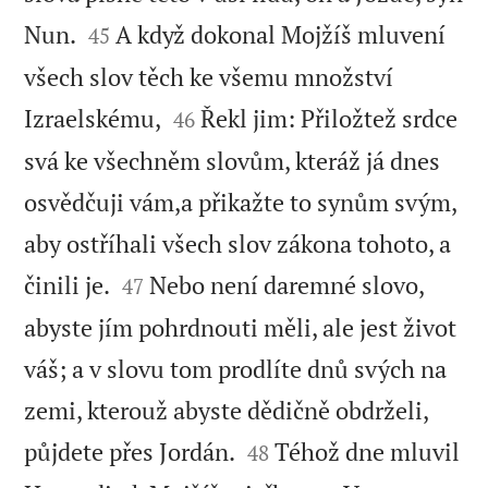


Nun.
A když dokonal Mojžíš mluvení
45
všech slov těch ke všemu množství


Izraelskému,
Řekl jim: Přiložtež srdce
46
svá ke všechněm slovům, kteráž já dnes
osvědčuji vám,a přikažte to synům svým,
aby ostříhali všech slov zákona tohoto, a


činili je.
Nebo není daremné slovo,
47
abyste jím pohrdnouti měli, ale jest život
váš; a v slovu tom prodlíte dnů svých na
zemi, kterouž abyste dědičně obdrželi,


půjdete přes Jordán.
Téhož dne mluvil
48