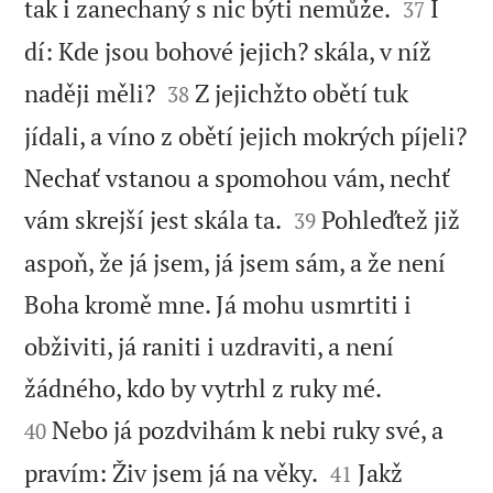


tak i zanechaný s nic býti nemůže.
I
37
dí: Kde jsou bohové jejich? skála, v níž


naději měli?
Z jejichžto obětí tuk
38
jídali, a víno z obětí jejich mokrých píjeli?
Nechať vstanou a spomohou vám, nechť


vám skrejší jest skála ta.
Pohleďtež již
39
aspoň, že já jsem, já jsem sám, a že není
Boha kromě mne. Já mohu usmrtiti i
obživiti, já raniti i uzdraviti, a není


žádného, kdo by vytrhl z ruky mé.
Nebo já pozdvihám k nebi ruky své, a
40


pravím: Živ jsem já na věky.
Jakž
41