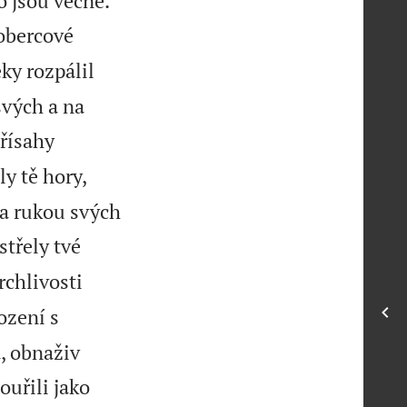
o jsou věčné.
kobercové
eky rozpálil
svých a na
přísahy
ly tě hory,
na rukou svých
střely tvé
rchlivosti
ození s
, obnaživ
ouřili jako