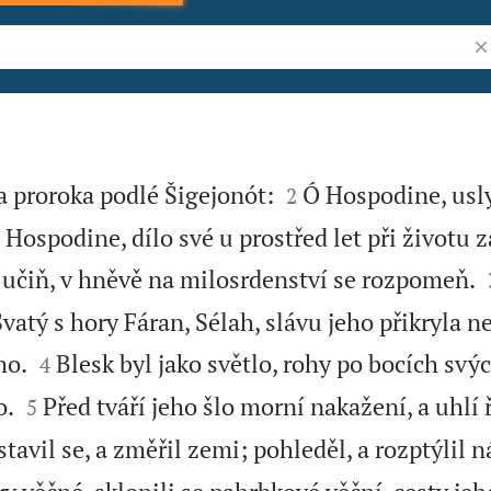
Vy


 proroka podlé Šigejonót:
Ó Hospodine, usl
2
. Hospodine, dílo své u prostřed let při životu 
 učiň, v hněvě na milosrdenství se rozpomeň.
Svatý s hory Fáran, Sélah, slávu jeho přikryla 


ho.
Blesk byl jako světlo, rohy po bocích svýc
4


o.
Před tváří jeho šlo morní nakažení, a uhlí 
5
stavil se, a změřil zemi; pohleděl, a rozptýlil n