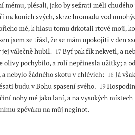
ní mému, plésali, jako by sežrati měli chudého 
oři na koních svých, skrze hromadu vod mnohý
 břicho mé, k hlasu tomu drkotali rtové moji, k
ken jsem se třásl, že se mám upokojiti v den s


 jej válečně hubil.
Byť pak fík nekvetl, a ne
17
ce olivy pochybilo, a rolí nepřinesla užitky; a o


, a nebylo žádného skotu v chlévích:
Já vša
18


lésati budu v Bohu spasení svého.
Hospodin
19
ž činí nohy mé jako laní, a na vysokých místec

dnímu zpěváku na můj neginot.