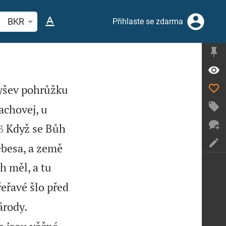
hledat biblický verš nebo slovo
BKR
Přihlaste se zdarma
yšev pohrůžku
zachovej, u


Když se Bůh
3
nebesa, a země
h měl, a tu
řeřavé šlo před
árody.

