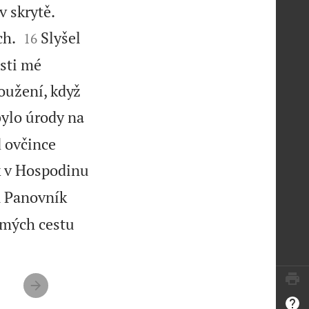


v skrytě.


ch.
Slyšel
16
osti mé
soužení, když
bylo úrody na
d ovčince
k v Hospodinu
 Panovník
h mých cestu