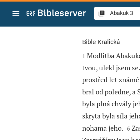
Přejít na obsah
Abakuk 3
Bible Kralická

Modlitba Abakuka
1
tvou, ulekl jsem se
prostřed let známé
bral od poledne, a 
byla plná chvály je
skryta byla síla jeh


nohama jeho.
Za
6