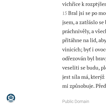
vichřice k rozptýle
Bral jsi se po m
15
jsem, a zatřáslo se
práchnivěly, a všec
přitáhne na lid, aby
vinicích; byť i ovo
odřezován byl brav
veseliti se budu, p
jest síla má, který
mi způsobuje. Pře
Public Domain