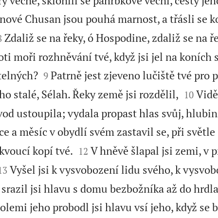
y věčné, sklonili se pahrbkové věční, cesty jeh
anové Chusan jsou pouhá marnost, a třásli se 


Zdaliž se na řeky, ó Hospodine, zdaliž se na ř
8
oti moři rozhněvání tvé, když jsi jel na koních 


telných?
Patrně jest zjeveno lučiště tvé pro 
9


o stalé, Sélah. Řeky země jsi rozdělil,
Vidě
10
vod ustoupila; vydala propast hlas svůj, hlubi
e a měsíc v obydlí svém zastavil se, při světle 


tkvoucí kopí tvé.
V hněvě šlapal jsi zemi, v p
12


Vyšel jsi k vysvobození lidu svého, k vysvob
13
azil jsi hlavu s domu bezbožníka až do hrdla
olemi jeho probodl jsi hlavu vsí jeho, když se b