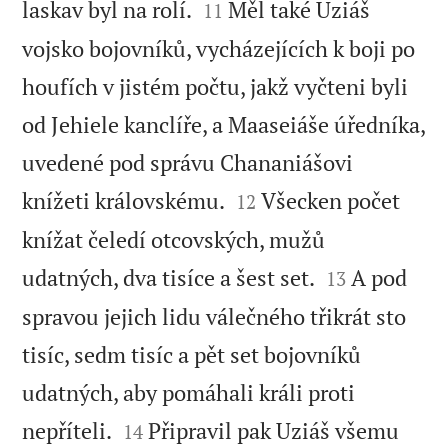


laskav byl na rolí.
Měl také Uziáš
11
vojsko bojovníků, vycházejících k boji po
houfích v jistém počtu, jakž vyčteni byli
od Jehiele kanclíře, a Maaseiáše úředníka,
uvedené pod správu Chananiášovi


knížeti královskému.
Všecken počet
12
knížat čeledí otcovských, mužů


udatných, dva tisíce a šest set.
A pod
13
spravou jejich lidu válečného třikrát sto
tisíc, sedm tisíc a pět set bojovníků
udatných, aby pomáhali králi proti


nepříteli.
Připravil pak Uziáš všemu
14