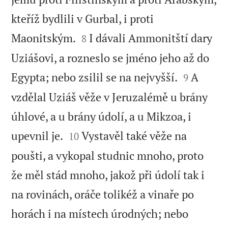
kteříž bydlili v Gurbal, i proti


Maonitským.
I dávali Ammonitští dary
8
Uziášovi, a rozneslo se jméno jeho až do


Egypta; nebo zsilil se na nejvyšší.
A
9
vzdělal Uziáš věže v Jeruzalémě u brány
úhlové, a u brány údolí, a u Mikzoa, i


upevnil je.
Vystavěl také věže na
10
poušti, a vykopal studnic mnoho, proto
že měl stád mnoho, jakož při údolí tak i
na rovinách, oráče tolikéž a vinaře po
horách i na místech úrodných; nebo