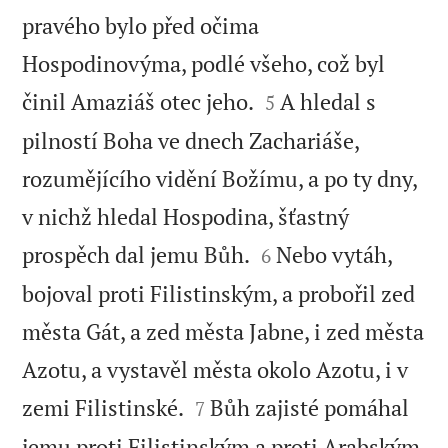
pravého bylo před očima
Hospodinovýma, podlé všeho, což byl


činil Amaziáš otec jeho.
A hledal s
5
pilností Boha ve dnech Zachariáše,
rozumějícího vidění Božímu, a po ty dny,
v nichž hledal Hospodina, šťastný


prospěch dal jemu Bůh.
Nebo vytáh,
6
bojoval proti Filistinským, a probořil zed
města Gát, a zed města Jabne, i zed města
Azotu, a vystavěl města okolo Azotu, i v


zemi Filistinské.
Bůh zajisté pomáhal
7
jemu proti Filistinským a proti Arabským,