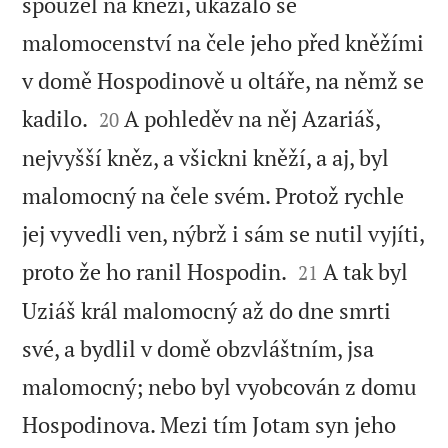
spouzel na kněží, ukázalo se
malomocenství na čele jeho před kněžími
v domě Hospodinově u oltáře, na němž se


kadilo.
A pohleděv na něj Azariáš,
20
nejvyšší kněz, a všickni kněží, a aj, byl
malomocný na čele svém. Protož rychle
jej vyvedli ven, nýbrž i sám se nutil vyjíti,


proto že ho ranil Hospodin.
A tak byl
21
Uziáš král malomocný až do dne smrti
své, a bydlil v domě obzvláštním, jsa
malomocný; nebo byl vyobcován z domu
Hospodinova. Mezi tím Jotam syn jeho