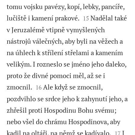
tomu vojsku pavézy, kopí, lebky, pancíře,


lučiště i kamení prakové.
Nadělal také
15
v Jeruzalémě vtipně vymyšlených
nástrojů válečných, aby byli na věžech a
na úhlech k střílení střelami a kamením
velikým. I rozneslo se jméno jeho daleko,
proto že divné pomoci měl, až se i


zmocnil.
Ale když se zmocnil,
16
pozdvihlo se srdce jeho k zahynutí jeho, a
zhřešil proti Hospodinu Bohu svému;
nebo všel do chrámu Hospodinova, aby


kadil na oltáři, na němž se kadívalo.
I
17