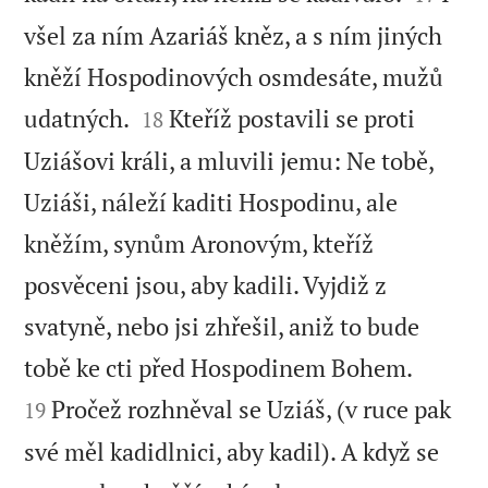
všel za ním Azariáš kněz, a s ním jiných
kněží Hospodinových osmdesáte, mužů


udatných.
Kteříž postavili se proti
18
Uziášovi králi, a mluvili jemu: Ne tobě,
Uziáši, náleží kaditi Hospodinu, ale
kněžím, synům Aronovým, kteříž
posvěceni jsou, aby kadili. Vyjdiž z
svatyně, nebo jsi zhřešil, aniž to bude


tobě ke cti před Hospodinem Bohem.
Pročež rozhněval se Uziáš, (v ruce pak
19
své měl kadidlnici, aby kadil). A když se