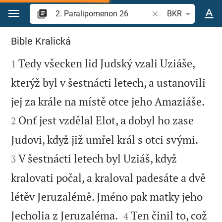
Přejít na obsah
Vyhledat biblický ve
BKR
2. Paralipomenon 26
Bible Kralická

Tedy všecken lid Judský vzali Uziáše,
1
kterýž byl v šestnácti letech, a ustanovili


jej za krále na místě otce jeho Amaziáše.
Onť jest vzdělal Elot, a dobyl ho zase
2


Judovi, když již umřel král s otci svými.
V šestnácti letech byl Uziáš, když
3
kralovati počal, a kraloval padesáte a dvě
létěv Jeruzalémě. Jméno pak matky jeho


Jecholia z Jeruzaléma.
Ten činil to, což
4