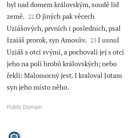
byl nad domem královským, soudě lid


země.
O jiných pak věcech
22
Uziášových, prvních i posledních, psal


Izaiáš prorok, syn Amosův.
I usnul
23
Uziáš s otci svými, a pochovali jej s otci
jeho na poli hrobů královských; nebo
řekli: Malomocný jest. I kraloval Jotam

syn jeho místo něho.
Public Domain