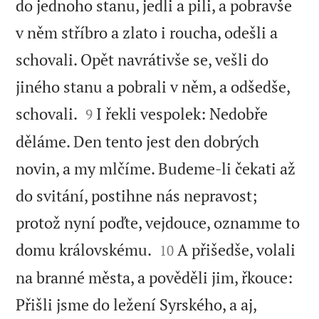
do jednoho stanu, jedli a pili, a pobravše
v něm stříbro a zlato i roucha, odešli a
schovali. Opět navrátivše se, vešli do
jiného stanu a pobrali v něm, a odšedše,


schovali.
I řekli vespolek: Nedobře
9
děláme. Den tento jest den dobrých
novin, a my mlčíme. Budeme-li čekati až
do svitání, postihne nás nepravost;
protož nyní poďte, vejdouce, oznamme to


domu královskému.
A přišedše, volali
10
na branné města, a pověděli jim, řkouce:
Přišli jsme do ležení Syrského, a aj,