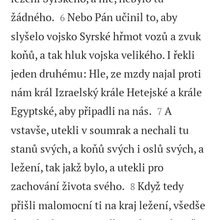


žádného.
Nebo Pán učinil to, aby
6
slyšelo vojsko Syrské hřmot vozů a zvuk
koňů, a tak hluk vojska velikého. I řekli
jeden druhému: Hle, ze mzdy najal proti
nám král Izraelský krále Hetejské a krále


Egyptské, aby připadli na nás.
A
7
vstavše, utekli v soumrak a nechali tu
stanů svých, a koňů svých i oslů svých, a
ležení, tak jakž bylo, a utekli pro


zachování života svého.
Když tedy
8
přišli malomocní ti na kraj ležení, všedše