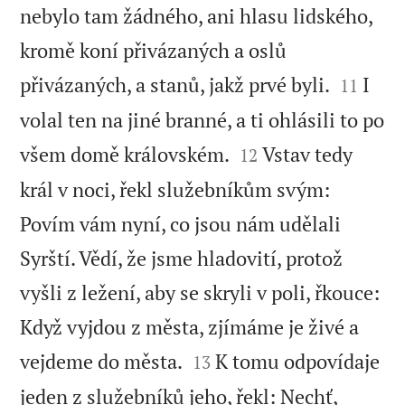
nebylo tam žádného, ani hlasu lidského,
kromě koní přivázaných a oslů


přivázaných, a stanů, jakž prvé byli.
I
11
volal ten na jiné branné, a ti ohlásili to po


všem domě královském.
Vstav tedy
12
král v noci, řekl služebníkům svým:
Povím vám nyní, co jsou nám udělali
Syrští. Vědí, že jsme hladovití, protož
vyšli z ležení, aby se skryli v poli, řkouce:
Když vyjdou z města, zjímáme je živé a


vejdeme do města.
K tomu odpovídaje
13
jeden z služebníků jeho, řekl: Nechť,