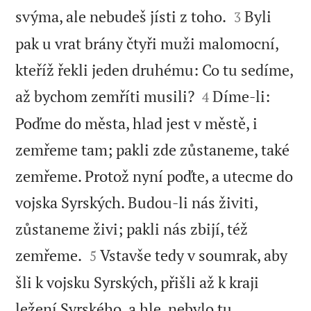


svýma, ale nebudeš jísti z toho.
Byli
3
pak u vrat brány čtyři muži malomocní,
kteříž řekli jeden druhému: Co tu sedíme,


až bychom zemříti musili?
Díme-li:
4
Poďme do města, hlad jest v městě, i
zemřeme tam; pakli zde zůstaneme, také
zemřeme. Protož nyní poďte, a utecme do
vojska Syrských. Budou-li nás živiti,
zůstaneme živi; pakli nás zbijí, též


zemřeme.
Vstavše tedy v soumrak, aby
5
šli k vojsku Syrských, přišli až k kraji
ležení Syrského, a hle, nebylo tu