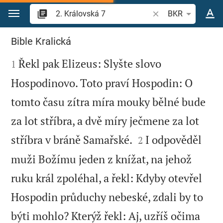
Přejít na obsah
Vyhledat biblický ve
BKR
2. Královská 7
Bible Kralická

Řekl pak Elizeus: Slyšte slovo
1
Hospodinovo. Toto praví Hospodin: O
tomto času zítra míra mouky bělné bude
za lot stříbra, a dvě míry ječmene za lot


stříbra v bráně Samařské.
I odpověděl
2
muži Božímu jeden z knížat, na jehož
ruku král zpoléhal, a řekl: Kdyby otevřel
Hospodin průduchy nebeské, zdali by to
býti mohlo? Kterýž řekl: Aj, uzříš očima