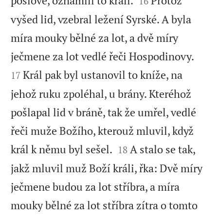
poslové, oznámili to králi.
Protož
16
vyšed lid, vzebral ležení Syrské. A byla
míra mouky bělné za lot, a dvě míry


ječmene za lot vedlé řeči Hospodinovy.
Král pak byl ustanovil to kníže, na
17
jehož ruku zpoléhal, u brány. Kteréhož
pošlapal lid v bráně, tak že umřel, vedlé
řeči muže Božího, kterouž mluvil, když


král k němu byl sešel.
A stalo se tak,
18
jakž mluvil muž Boží králi, řka: Dvě míry
ječmene budou za lot stříbra, a míra
mouky bělné za lot stříbra zítra o tomto