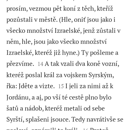
prosím, vezmou pět koní z těch, kteříž
pozůstali v městě. (Hle, oniť jsou jako i
všecko množství Izraelské, jenž zůstali v
něm, hle, jsou jako všecko množství
Izraelské, kteréž již hyne.) Ty pošleme a


přezvíme.
A tak vzali dva koně vozní,
14
kteréž poslal král za vojskem Syrským,


řka: Jděte a vizte.
I jeli za nimi až k
15
Jordánu, a aj, po vší té cestě plno bylo
šatů a nádob, kteréž metali od sebe
Syrští, splašeni jsouce. Tedy navrátivše se

