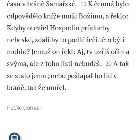


času v bráně Samařské.
K čemuž bylo
19
odpovědělo kníže muži Božímu, a řeklo:
Kdyby otevřel Hospodin průduchy
nebeské, zdali by to podlé řeči této býti
mohlo? Jemuž on řekl: Aj, ty uzříš očima


svýma, ale z toho jísti nebudeš.
A tak
20
se stalo jemu; nebo pošlapal ho lid v

bráně, tak že umřel.
Public Domain