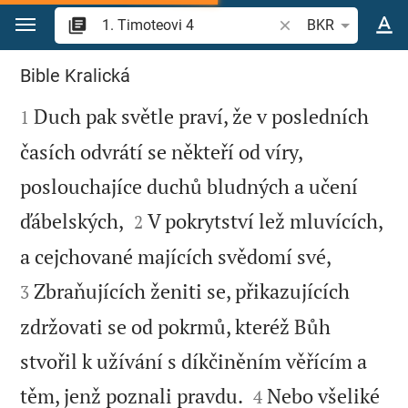
Přejít na obsah
Vyhledat biblický ve
BKR
1. Timoteovi 4
Bible Kralická

Duch pak světle praví, že v posledních
1
časích odvrátí se někteří od víry,
poslouchajíce duchů bludných a učení


ďábelských,
V pokrytství lež mluvících,
2


a cejchované majících svědomí své,
Zbraňujících ženiti se, přikazujících
3
zdržovati se od pokrmů, kteréž Bůh
stvořil k užívání s díkčiněním věřícím a


těm, jenž poznali pravdu.
Nebo všeliké
4