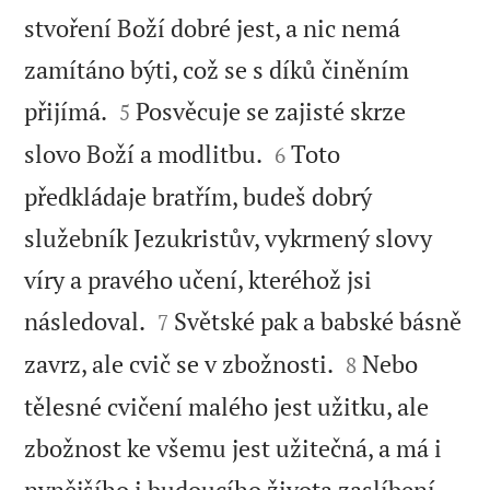
stvoření Boží dobré jest, a nic nemá
zamítáno býti, což se s díků činěním


přijímá.
Posvěcuje se zajisté skrze
5


slovo Boží a modlitbu.
Toto
6
předkládaje bratřím, budeš dobrý
služebník Jezukristův, vykrmený slovy
víry a pravého učení, kteréhož jsi


následoval.
Světské pak a babské básně
7


zavrz, ale cvič se v zbožnosti.
Nebo
8
tělesné cvičení malého jest užitku, ale
zbožnost ke všemu jest užitečná, a má i


nynějšího i budoucího života zaslíbení.