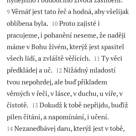
Věrnáť jest tato řeč a hodná, aby všelijak
9


oblíbena byla.
Proto zajisté i
10
pracujeme, i pohanění neseme, že naději
máme v Bohu živém, kterýž jest spasitel


všech lidí, a zvláště věřících.
Ty věci
11


předkládej a uč.
Nižádný mladostí
12
tvou nepohrdej, ale buď příkladem
věrných v řeči, v lásce, v duchu, u víře, v


čistotě.
Dokudž k tobě nepřijdu, buďiž
13


pilen čítání, a napomínání, i učení.
Nezanedbávej daru, kterýž jest v tobě,
14