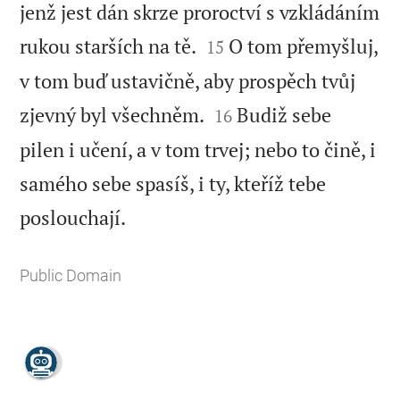
jenž jest dán skrze proroctví s vzkládáním


rukou starších na tě.
O tom přemyšluj,
15
v tom buď ustavičně, aby prospěch tvůj


zjevný byl všechněm.
Budiž sebe
16
pilen i učení, a v tom trvej; nebo to čině, i
samého sebe spasíš, i ty, kteříž tebe

poslouchají.
Public Domain