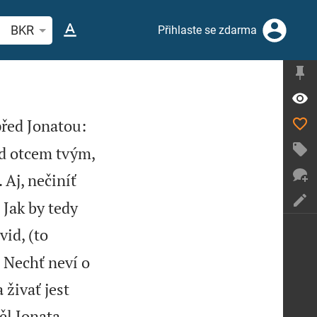
hledat biblický verš nebo slovo
BKR
Přihlaste se zdarma
před Jonatou:
ed otcem tvým,
 Aj, nečiníť
 Jak by tedy
vid, (to
: Nechť neví o
 živať jest
l Jonata