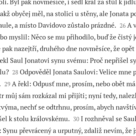
li. Byl pak novměsíce, i sedl král za stůl k jídl
 jakž obyčej měl, na stolici u stěny, ale Jonata p


aule, a místo Davidovo zůstalo prázdné.
A 
26
ebo myslil: Něco se mu přihodilo, buď že čistý 
e pak nazejtří, druhého dne novměsíce, že opět
ekl Saul Jonatovi synu svému: Proč nepřišel sy


dlu?
Odpověděl Jonata Saulovi: Velice mne p
28


.
A řekl: Odpusť mne, prosím, nebo obět má
29
tr můj sám rozkázal mi přijíti; nyní tedy, nalez
výma, nechť se odtrhnu, prosím, abych navštívi


šel k stolu královskému.
I rozhněval se Sa
30
: Synu převrácený a urputný, zdaliž nevím, že j