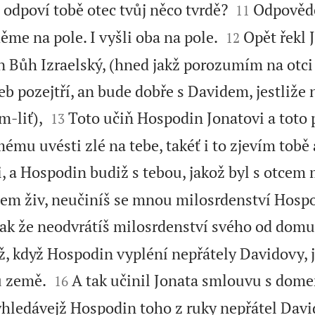


 odpoví tobě otec tvůj něco tvrdě?
Odpovědě
11


ěme na pole. I vyšli oba na pole.
Opět řekl 
12
 Bůh Izraelský, (hned jakž porozumím na otci
eb pozejtří, an bude dobře s Davidem, jestliže


m-liť),
Toto učiň Hospodin Jonatovi a toto p
13
 mému uvésti zlé na tebe, takéť i to zjevím tob
ji, a Hospodin budiž s tebou, jakož byl s otcem
 jsem živ, neučiníš se mnou milosrdenství Hosp
ak že neodvrátíš milosrdenství svého od dom
áž, když Hospodin vypléní nepřátely Davidovy,


u země.
A tak učinil Jonata smlouvu s dom
16
hledávejž Hospodin toho z ruky nepřátel Dav