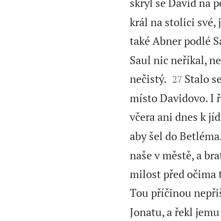
skryl se David na po
král na stolici své,
také Abner podlé S
Saul nic neříkal, n


nečistý.
Stalo s
27
místo Davidovo. I ř
včera ani dnes k jí
aby šel do Betléma
naše v městě, a bra
milost před očima t
Tou příčinou nepři
Jonatu, a řekl jemu