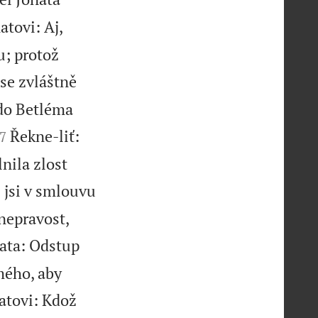
atovi: Aj,
u; protož
 se zvláštně
 do Betléma


Řekne-liť:
7
lnila zlost
 jsi v smlouvu
nepravost,
nata: Odstup
 mého, aby
atovi: Kdož