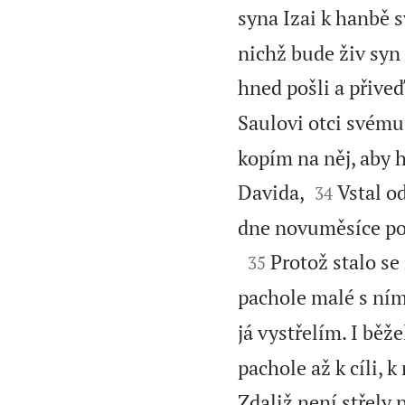
syna Izai k hanbě s
nichž bude živ syn 
hned pošli a přiveď
Saulovi otci svému,
kopím na něj, aby h


Davida,
Vstal o
34
dne novuměsíce pokr

Protož stalo se
35
pachole malé s ním
já vystřelím. I běže
pachole až k cíli, 
Zdaliž není střely 