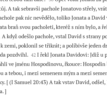
ůj. A tak sebravši pachole Jonatovo střely, vrát
achole pak nic nevědělo, toliko Jonata a David 
ata braň svou pacholeti, kteréž s ním bylo, a ře

A když odešlo pachole, vstal David s strany po
1
k zemi, poklonil se třikrát; a políbivše jeden 


ida pozdvihl.
I řekl Jonata Davidovi: Jdiž u p
42
áhli ve jménu Hospodinovu, řkouce: Hospodin
u a tebou, i mezi semenem mým a mezi seme
ky. [ (I Samuel 20:43) A tak vstav David, odšel,

. ]