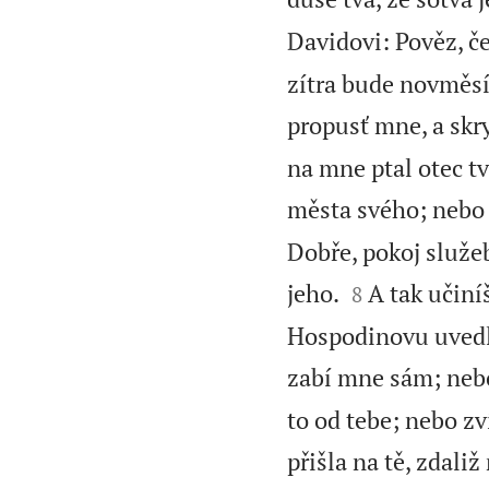
Davidovi: Pověz, če
zítra bude novměsíc
propusť mne, a skry
na mne ptal otec tv
města svého; nebo 
Dobře, pokoj služeb


jeho.
A tak učiní
8
Hospodinovu uvedl 
zabí mne sám; nebo
to od tebe; nebo zv
přišla na tě, zdal