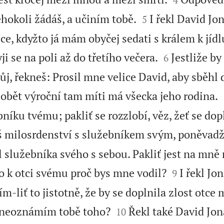


hokoli žádáš, a učiním tobě.
I řekl David Jon
5
e, kdyžto já mám obyčej sedati s králem k jídl


ji se na poli až do třetího večera.
Jestliže by
6
ůj, řekneš: Prosil mne velice David, aby sběhl
obět výroční tam míti má všecka jeho rodina.
níku tvému; pakliť se rozzlobí, věz, žeť se dop
š milosrdenství s služebníkem svým, poněvadž
služebníka svého s sebou. Pakliť jest na mně 


 k otci svému proč bys mne vodil?
I řekl Jo
9
ím-liť to jistotně, že by se doplnila zlost otce


iž neoznámím tobě toho?
Řekl také David Jon
10