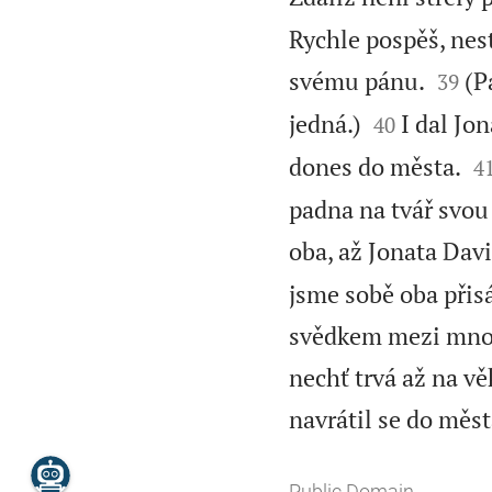
Rychle pospěš, nest


svému pánu.
(P
39


jedná.)
I dal Jon
40

dones do města.
4
padna na tvář svou 
oba, až Jonata Dav
jsme sobě oba přis
svědkem mezi mno
nechť trvá až na vě
navrátil se do města
Public Domain