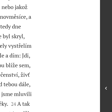
; nebo jakož
 novměsíce, a
 tedy dne
 byl skryl,
třely vystřelím
e a dím: Jdi,
ou blíže sem,
čenství, živť
d tebou dále,
ž jsme mluvili


ěky.
A tak
24