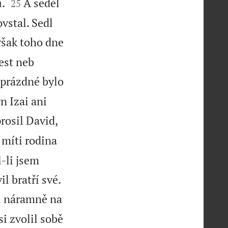


u.
A seděl
25
ovstal. Sedl
však toho dne
jest neb
 prázdné bylo
n Izai ani
rosil David,
 míti rodina
l-li jsem
l bratří své.
ul náramně na
si zvolil sobě