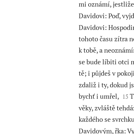
mi oznámí, jestliže
Davidovi: Poď, vyjd
Davidovi: Hospodin
tohoto času zítra n
k tobě, a neoznámí
se bude líbiti otci
tě; i půjdeš v poko
zdaliž i ty, dokud


bychť i umřel,
T
15
věky, zvláště tehd
každého se svrchk
Davidovým, řka: Vy