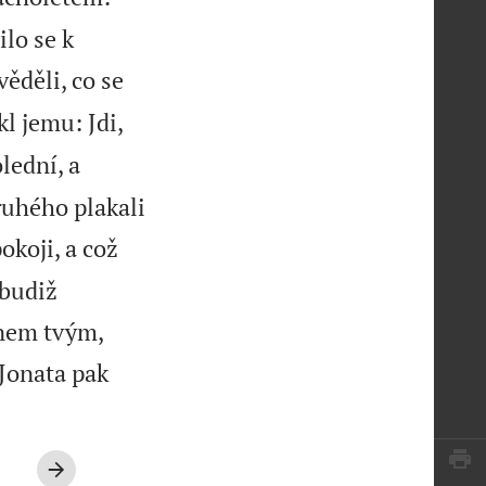
ilo se k
věděli, co se
kl jemu: Jdi,
lední, a
druhého plakali
okoji, a což
 budiž
nem tvým,
 Jonata pak