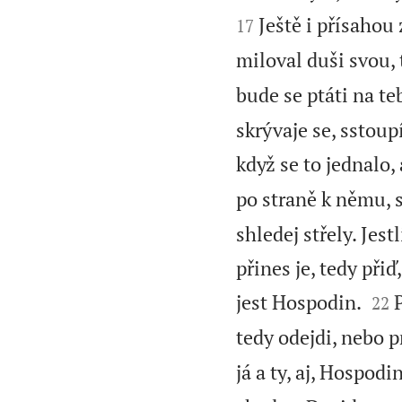
Ještě i přísahou
17
miloval duši svou, 
bude se ptáti na te
skrývaje se, sstoup
když se to jednalo
po straně k němu, s
shledej střely. Jes
přines je, tedy při


jest Hospodin.
22
tedy odejdi, nebo p
já a ty, aj, Hospo