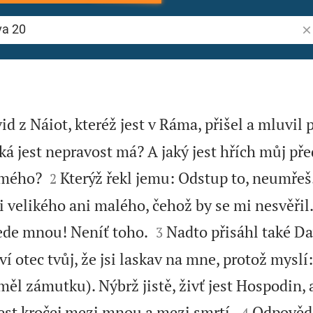
Vy
id z Náiot, kteréž jest v Ráma, přišel a mluvil 
ká jest nepravost má? A jaký jest hřích můj př


 mého?
Kterýž řekl jemu: Odstup to, neumřeš.
2
 velikého ani malého, čehož by se mi nesvěřil.


řede mnou! Neníť toho.
Nadto přisáhl také Da
3
í otec tvůj, že jsi laskav na mne, protož myslí
ěl zámutku). Nýbrž jistě, živť jest Hospodin, a


jest kročej mezi mnou a mezi smrtí.
Odpovědě
4