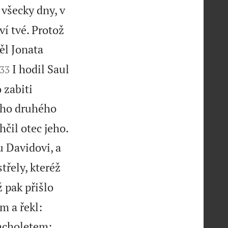
všecky dny, v
ví tvé. Protož
l Jonata


I hodil Saul
33
 zabiti
toho druhého

čil otec jeho.
u Davidovi, a
třely, kteréž
 pak přišlo
m a řekl:
pacholetem: