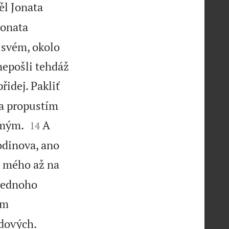
l Jonata
Jonata
 svém, okolo
 nepošli tehdáž
řidej. Pakliť
ě a propustím


 mým.
A
14
odinova, ano
u mého až na
 jednoho
em


idových.