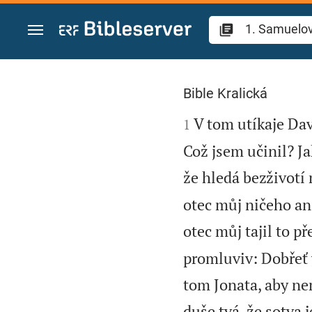
Přejít na obsah
1. Samuelova 20
Bible Kralická

V tom utíkaje Dav
1
Což jsem učinil? Ja
že hledá bezživotí
otec můj ničeho ani
otec můj tajil to p
promluviv: Dobřeť v
tom Jonata, aby nem
duše tvá, že sotva 