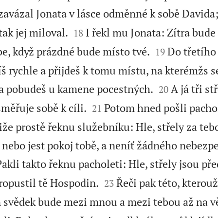
 zavázal Jonata v lásce odměnné k sobě Davida


tak jej miloval.
I řekl mu Jonata: Zítra bude
18


be, když prázdné bude místo tvé.
Do třetího
19
íš rychle a přijdeš k tomu místu, na kterémžs se


, a pobudeš u kamene pocestných.
A já tři s
20


měřuje sobě k cíli.
Potom hned pošli pachol
21
tliže prostě řeknu služebníku: Hle, střely za teb
ď, nebo jest pokoj tobě, a neníť žádného nebezpe
Pakli takto řeknu pacholeti: Hle, střely jsou pře


ropustil tě Hospodin.
Řeči pak této, kterou
23
din svědek bude mezi mnou a mezi tebou až na v