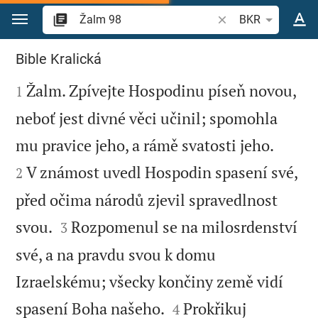
Přejít na obsah
Vyhledat biblický ve
BKR
Žalm 98
Bible Kralická

Žalm. Zpívejte Hospodinu píseň novou,
1
neboť jest divné věci učinil; spomohla


mu pravice jeho, a rámě svatosti jeho.
V známost uvedl Hospodin spasení své,
2
před očima národů zjevil spravedlnost


svou.
Rozpomenul se na milosrdenství
3
své, a na pravdu svou k domu
Izraelskému; všecky končiny země vidí


spasení Boha našeho.
Prokřikuj
4