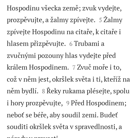
Hospodinu všecka země; zvuk vydejte,


prozpěvujte, a žalmy zpívejte.
Žalmy
5
zpívejte Hospodinu na citaře, k citaře i


hlasem přizpěvujte.
Trubami a
6
zvučnými pozouny hlas vydejte před


králem Hospodinem.
Zvuč moře i to,
7
což v něm jest, okršlek světa i ti, kteříž na


něm bydlí.
Řeky rukama plésejte, spolu
8


i hory prozpěvujte,
Před Hospodinem;
9
neboť se béře, aby soudil zemi. Budeť
souditi okršlek světa v spravedlnosti, a
