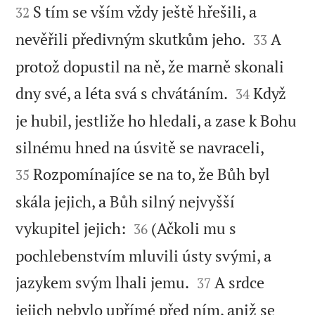
S tím se vším vždy ještě hřešili, a
32


nevěřili předivným skutkům jeho.
A
33
protož dopustil na ně, že marně skonali


dny své, a léta svá s chvátáním.
Když
34
je hubil, jestliže ho hledali, a zase k Bohu


silnému hned na úsvitě se navraceli,
Rozpomínajíce se na to, že Bůh byl
35
skála jejich, a Bůh silný nejvyšší


vykupitel jejich:
(Ačkoli mu s
36
pochlebenstvím mluvili ústy svými, a


jazykem svým lhali jemu.
A srdce
37
jejich nebylo upřímé před ním, aniž se