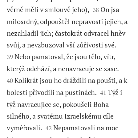


věrně měli v smlouvě jeho),
On jsa
38
milosrdný, odpouštěl nepravosti jejich, a
nezahladil jich; častokrát odvracel hněv


svůj, a nevzbuzoval vší zůřivosti své.
Nebo pamatoval, že jsou tělo, vítr,
39


kterýž odchází, a nenavracuje se zase.
Kolikrát jsou ho dráždili na poušti, a k
40


bolesti přivodili na pustinách.
Týž i
41
týž navracujíce se, pokoušeli Boha
silného, a svatému Izraelskému cíle


vyměřovali.
Nepamatovali na moc
42