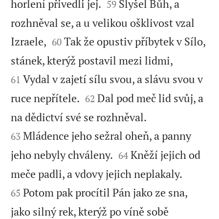


horlení přivedli jej.
Slyšel Bůh, a
59
rozhněval se, a u velikou ošklivost vzal


Izraele,
Tak že opustiv příbytek v Sílo,
60


stánek, kterýž postavil mezi lidmi,
Vydal v zajetí sílu svou, a slávu svou v
61


ruce nepřítele.
Dal pod meč lid svůj, a
62


na dědictví své se rozhněval.
Mládence jeho sežral oheň, a panny
63


jeho nebyly chváleny.
Kněží jejich od
64


meče padli, a vdovy jejich neplakaly.
Potom pak procítil Pán jako ze sna,
65
jako silný rek, kterýž po víně sobě