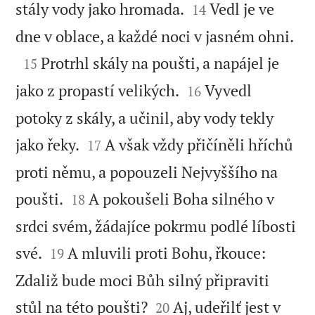


stály vody jako hromada.
Vedl je ve
14

dne v oblace, a každé noci v jasném ohni.

Protrhl skály na poušti, a napájel je
15


jako z propastí velikých.
Vyvedl
16
potoky z skály, a učinil, aby vody tekly


jako řeky.
A však vždy přičíněli hříchů
17
proti němu, a popouzeli Nejvyššího na


poušti.
A pokoušeli Boha silného v
18
srdci svém, žádajíce pokrmu podlé líbosti


své.
A mluvili proti Bohu, řkouce:
19
Zdaliž bude moci Bůh silný připraviti


stůl na této poušti?
Aj, udeřilť jest v
20