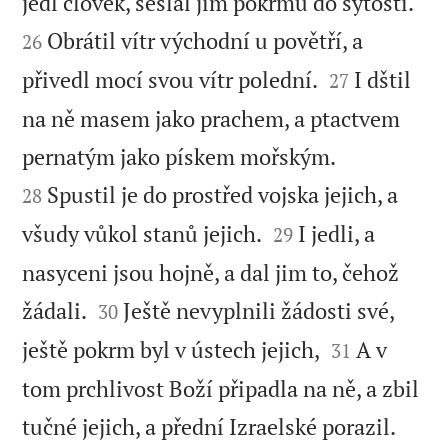


jedl člověk, seslal jim pokrmů do sytosti.
Obrátil vítr východní u povětří, a
26


přivedl mocí svou vítr polední.
I dštil
27
na ně masem jako prachem, a ptactvem


pernatým jako pískem mořským.
Spustil je do prostřed vojska jejich, a
28


všudy vůkol stanů jejich.
I jedli, a
29
nasyceni jsou hojně, a dal jim to, čehož


žádali.
Ještě nevyplnili žádosti své,
30


ještě pokrm byl v ústech jejich,
A v
31
tom prchlivost Boží připadla na ně, a zbil


tučné jejich, a přední Izraelské porazil.