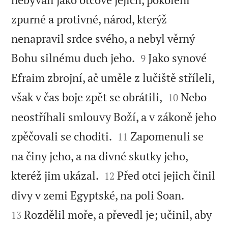
zpurné a protivné, národ, kterýž
nenapravil srdce svého, a nebyl věrný


Bohu silnému duch jeho.
Jako synové
9
Efraim zbrojní, ač uměle z lučiště stříleli,


však v čas boje zpět se obrátili,
Nebo
10
neostříhali smlouvy Boží, a v zákoně jeho


zpěčovali se choditi.
Zapomenuli se
11
na činy jeho, a na divné skutky jeho,


kteréž jim ukázal.
Před otci jejich činil
12


divy v zemi Egyptské, na poli Soan.
Rozdělil moře, a převedl je; učinil, aby
13