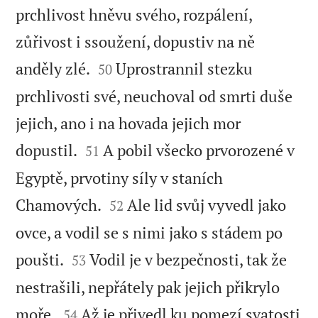
prchlivost hněvu svého, rozpálení,
zůřivost i ssoužení, dopustiv na ně


anděly zlé.
Uprostrannil stezku
50
prchlivosti své, neuchoval od smrti duše
jejich, ano i na hovada jejich mor


dopustil.
A pobil všecko prvorozené v
51
Egyptě, prvotiny síly v staních


Chamových.
Ale lid svůj vyvedl jako
52
ovce, a vodil se s nimi jako s stádem po


poušti.
Vodil je v bezpečnosti, tak že
53
nestrašili, nepřátely pak jejich přikrylo


moře,
Až je přivedl ku pomezí svatosti
54