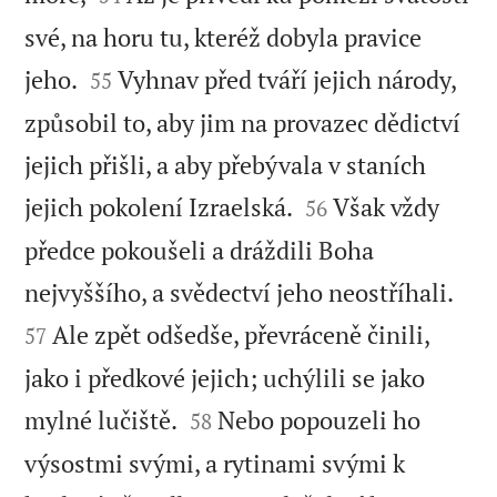
své, na horu tu, kteréž dobyla pravice


jeho.
Vyhnav před tváří jejich národy,
55
způsobil to, aby jim na provazec dědictví
jejich přišli, a aby přebývala v staních


jejich pokolení Izraelská.
Však vždy
56
předce pokoušeli a dráždili Boha


nejvyššího, a svědectví jeho neostříhali.
Ale zpět odšedše, převráceně činili,
57
jako i předkové jejich; uchýlili se jako


mylné lučiště.
Nebo popouzeli ho
58
výsostmi svými, a rytinami svými k