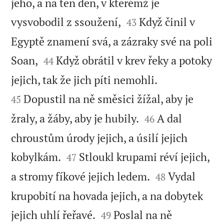
jeho, a na ten den, v kterémž je


vysvobodil z ssoužení,
Když činil v
43
Egyptě znamení svá, a zázraky své na poli


Soan,
Když obrátil v krev řeky a potoky
44


jejich, tak že jich píti nemohli.
Dopustil na ně směsici žížal, aby je
45


žraly, a žáby, aby je hubily.
A dal
46
chroustům úrody jejich, a úsilí jejich


kobylkám.
Stloukl krupami réví jejich,
47


a stromy fíkové jejich ledem.
Vydal
48
krupobití na hovada jejich, a na dobytek


jejich uhlí řeřavé.
Poslal na ně
49