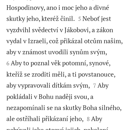
Hospodinovy, ano i moc jeho a divné


skutky jeho, kteréž činil.
Neboť jest
5
vyzdvihl svědectví v Jákobovi, a zákon
vydal v Izraeli, což přikázal otcům našim,


aby v známost uvodili synům svým,
Aby to poznal věk potomní, synové,
6
kteříž se zroditi měli, a ti povstanouce,


aby vypravovali dítkám svým,
Aby
7
pokládali v Bohu naději svou, a
nezapomínali se na skutky Boha silného,


ale ostříhali přikázaní jeho,
Aby
8
nebývali jako otcové jejich, pokolení