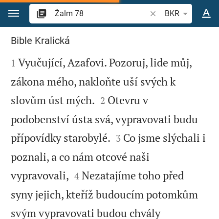
Přejít na obsah
Vyhledat biblický ve
BKR
Žalm 78
Bible Kralická

Vyučující, Azafovi. Pozoruj, lide můj,
1
zákona mého, nakloňte uší svých k


slovům úst mých.
Otevru v
2
podobenství ústa svá, vypravovati budu


přípovídky starobylé.
Co jsme slýchali i
3
poznali, a co nám otcové naši


vypravovali,
Nezatajíme toho před
4
syny jejich, kteříž budoucím potomkům
svým vypravovati budou chvály