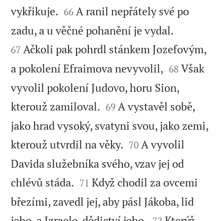


vykřikuje.
A ranil nepřátely své po
66


zadu, a u věčné pohanění je vydal.
Ačkoli pak pohrdl stánkem Jozefovým,
67


a pokolení Efraimova nevyvolil,
Však
68
vyvolil pokolení Judovo, horu Sion,


kterouž zamiloval.
A vystavěl sobě,
69
jako hrad vysoký, svatyni svou, jako zemi,


kterouž utvrdil na věky.
A vyvolil
70
Davida služebníka svého, vzav jej od


chlévů stáda.
Když chodil za ovcemi
71
březími, zavedl jej, aby pásl Jákoba, lid


jeho, a Izraele, dědictví jeho.
Kterýž
72