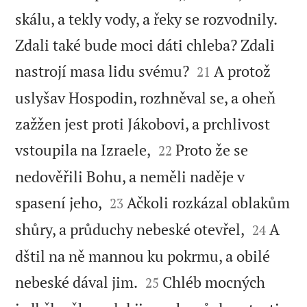
skálu, a tekly vody, a řeky se rozvodnily.
Zdali také bude moci dáti chleba? Zdali


nastrojí masa lidu svému?
A protož
21
uslyšav Hospodin, rozhněval se, a oheň
zažžen jest proti Jákobovi, a prchlivost


vstoupila na Izraele,
Proto že se
22
nedověřili Bohu, a neměli naděje v


spasení jeho,
Ačkoli rozkázal oblakům
23


shůry, a průduchy nebeské otevřel,
A
24
dštil na ně mannou ku pokrmu, a obilé


nebeské dával jim.
Chléb mocných
25