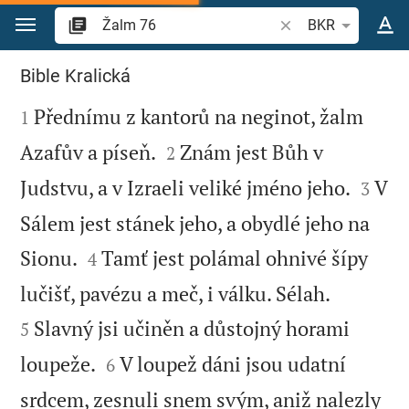
Přejít na obsah
Vyhledat biblický ve
BKR
Žalm 76
Bible Kralická

Přednímu z kantorů na neginot, žalm
1


Azafův a píseň.
Znám jest Bůh v
2


Judstvu, a v Izraeli veliké jméno jeho.
V
3
Sálem jest stánek jeho, a obydlé jeho na


Sionu.
Tamť jest polámal ohnivé šípy
4


lučišť, pavézu a meč, i válku. Sélah.
Slavný jsi učiněn a důstojný horami
5


loupeže.
V loupež dáni jsou udatní
6
srdcem, zesnuli snem svým, aniž nalezly