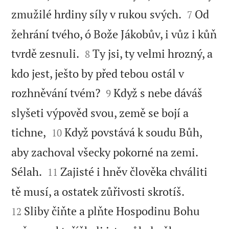


zmužilé hrdiny síly v rukou svých.
Od
7
žehrání tvého, ó Bože Jákobův, i vůz i kůň


tvrdě zesnuli.
Ty jsi, ty velmi hrozný, a
8
kdo jest, ješto by před tebou ostál v


rozhněvání tvém?
Když s nebe dáváš
9
slyšeti výpověd svou, země se bojí a


tichne,
Když povstává k soudu Bůh,
10
aby zachoval všecky pokorné na zemi.


Sélah.
Zajisté i hněv člověka chváliti
11


tě musí, a ostatek zůřivosti skrotíš.
Sliby čiňte a plňte Hospodinu Bohu
12