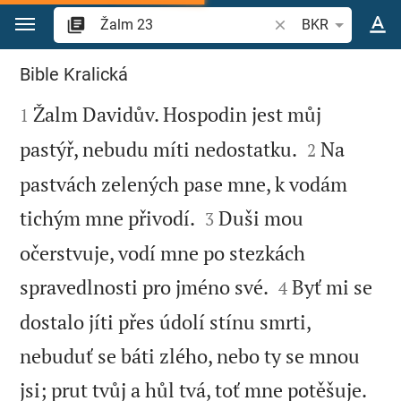
Přejít na obsah
Vyhledat biblický ve
BKR
Žalm 23
Bible Kralická

Žalm Davidův. Hospodin jest můj
1


pastýř, nebudu míti nedostatku.
Na
2
pastvách zelených pase mne, k vodám


tichým mne přivodí.
Duši mou
3
očerstvuje, vodí mne po stezkách


spravedlnosti pro jméno své.
Byť mi se
4
dostalo jíti přes údolí stínu smrti,
nebuduť se báti zlého, nebo ty se mnou


jsi; prut tvůj a hůl tvá, toť mne potěšuje.