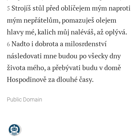
Strojíš stůl před oblíčejem mým naproti
5
mým nepřátelům, pomazuješ olejem


hlavy mé, kalich můj naléváš, až oplývá.
Nadto i dobrota a milosrdenství
6
následovati mne budou po všecky dny
života mého, a přebývati budu v domě

Hospodinově za dlouhé časy.
Public Domain