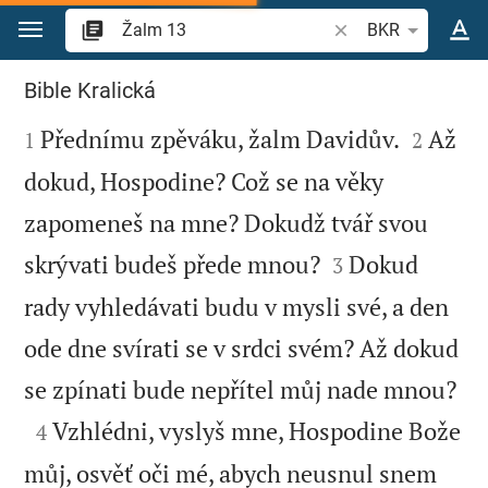
Přejít na obsah
Vyhledat biblický ve
BKR
Žalm 13
Bible Kralická



Přednímu zpěváku, žalm Davidův.
Až
1
2
dokud, Hospodine? Což se na věky
zapomeneš na mne? Dokudž tvář svou


skrývati budeš přede mnou?
Dokud
3
rady vyhledávati budu v mysli své, a den
ode dne svírati se v srdci svém? Až dokud

se zpínati bude nepřítel můj nade mnou?

Vzhlédni, vyslyš mne, Hospodine Bože
4
můj, osvěť oči mé, abych neusnul snem