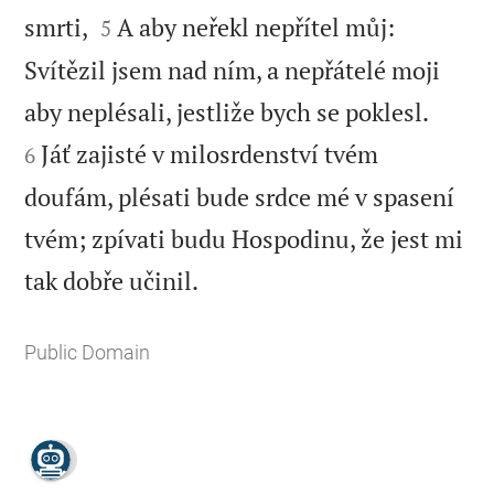


smrti,
A aby neřekl nepřítel můj:
5
Svítězil jsem nad ním, a nepřátelé moji


aby neplésali, jestliže bych se poklesl.
Jáť zajisté v milosrdenství tvém
6
doufám, plésati bude srdce mé v spasení
tvém; zpívati budu Hospodinu, že jest mi

tak dobře učinil.
Public Domain