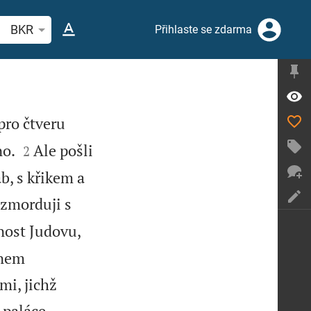
hledat biblický verš nebo slovo
BKR
Přihlaste se zdarma
pro čtveru


no.
Ale pošli
2
b, s křikem a
 zmorduji s
nost Judovu,
onem
mi, jichž
 paláce