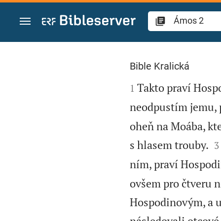
Přejít na obsah
Ámos 2
Bible Kralická

Takto praví Hosp
1
neodpustím jemu, p
oheň na Moába, kte

s hlasem trouby.
3
ním, praví Hospodi
ovšem pro čtveru n
Hospodinovým, a us
následovali otcové 