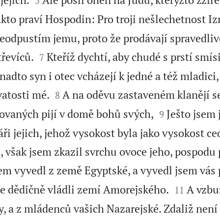
5
kto praví Hospodin: Pro troji nešlechetnost Iz
eodpustím jemu, proto že prodávají spravedliv


třevíců.
Kteříž dychtí, aby chudé s prstí smísi
7
 nadto syn i otec vcházejí k jedné a též mladici,


vatosti mé.
A na oděvu zastaveném klanějí s
8


utovaných pijí v domě bohů svých,
Ješto jsem 
9
i jejich, jehož vysokost byla jako vysokost ce
b, však jsem zkazil svrchu ovoce jeho, pospodu
sem vyvedl z země Egyptské, a vyvedl jsem vás 


ste dědičně vládli zemí Amorejského.
A vzbu
11
, a z mládenců vašich Nazarejské. Zdaliž není 