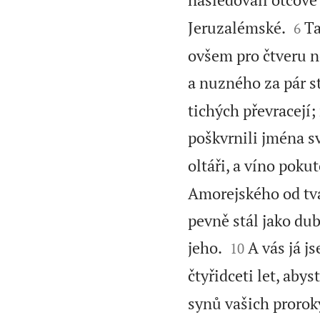


Jeruzalémské.
Ta
6
ovšem pro čtveru n
a nuzného za pár s
tichých převracejí;
poškvrnili jména s
oltáři, a víno pok
Amorejského od tvář
pevně stál jako du


jeho.
A vás já j
10
čtyřidceti let, aby
synů vašich proroky