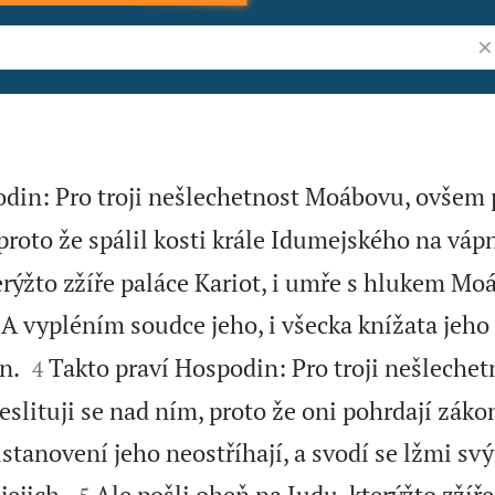
Vy
odin: Pro troji nešlechetnost Moábovu, ovšem 
roto že spálil kosti krále Idumejského na váp
rýžto zžíře paláce Kariot, i umře s hlukem Moá

A vypléním soudce jeho, i všecka knížata jeho


n.
Takto praví Hospodin: Pro troji nešlechet
4
eslituji se nad ním, proto že oni pohrdají zák
tanovení jeho neostříhají, a svodí se lžmi svý


jejich.
Ale pošli oheň na Judu, kterýžto zžíře