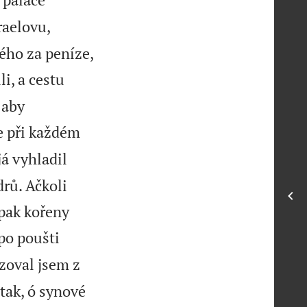
raelovu,
ého za peníze,
li, a cestu
 aby
e při každém
já vyhladil
drů. Ačkoli
 pak kořeny
po poušti
zoval jsem z
tak, ó synové