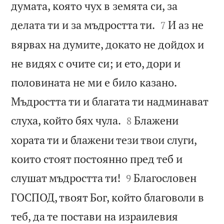
думата, която чух в земята си, за


делата ти и за мъдростта ти.
И аз не
7
вярвах на думите, докато не дойдох и
не видях с очите си; и ето, дори и
половината не ми е било казано.
Мъдростта ти и благата ти надминават


слуха, който бях чула.
Блажени
8
хората ти и блажени тези твои слуги,
които стоят постоянно пред теб и


слушат мъдростта ти!
Благословен
9
ГОСПОД, твоят Бог, който благоволи в
теб, да те постави на израилевия