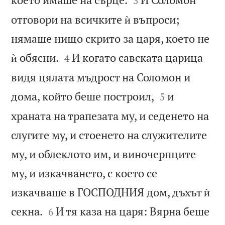
3
отговори на всичките ѝ въпроси;
нямаше нищо скрито за царя, което не


ѝ обясни.
И когато савската царица
4
видя цялата мъдрост на Соломон и


дома, който беше построил,
и
5
храната на трапезата му, и седенето на
слугите му, и стоенето на служителите
му, и облеклото им, и виночерпците
му, и изкачването, с което се
изкачваше в ГОСПОДНИЯ дом, дъхът ѝ


секна.
И тя каза на царя: Вярна беше
6