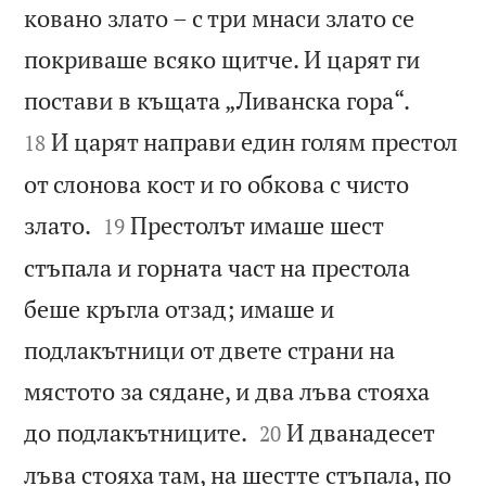
ковано злато – с три мнаси злато се
покриваше всяко щитче. И царят ги


постави в къщата „Ливанска гора“.
И царят направи един голям престол
18
от слонова кост и го обкова с чисто


злато.
Престолът имаше шест
19
стъпала и горната част на престола
беше кръгла отзад; имаше и
подлакътници от двете страни на
мястото за сядане, и два лъва стояха


до подлакътниците.
И дванадесет
20
лъва стояха там, на шестте стъпала, по