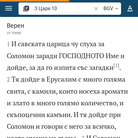
Преминете към съдържанието
Търсете стих или 
BGV
3 Царе 10
Верен
от
Veren

И савската царица чу слуха за
1
Соломон заради ГОСПОДНОТО Име и
[1]


дойде, за да го изпита със загадки
.
Тя дойде в Ерусалим с много голяма
2
свита, с камили, които носеха аромати
и злато в много голямо количество, и
скъпоценни камъни. И тя дойде при
Соломон и говори с него за всичко,


което имаше на сърце.
И Соломон