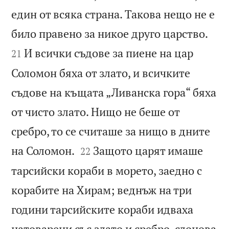
един от всяка страна. Такова нещо не е


било правено за никое друго царство.
И всички съдове за пиене на цар
21
Соломон бяха от злато, и всичките
съдове на къщата „Ливанска гора“ бяха
от чисто злато. Нищо не беше от
сребро, то се считаше за нищо в дните


на Соломон.
Защото царят имаше
22
тарсийски кораби в морето, заедно с
корабите на Хирам; веднъж на три
години тарсийските кораби идваха
натоварени със злато и сребро, слонова