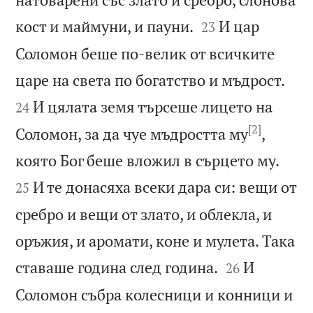


кост и маймуни, и пауни.
И цар
23
Соломон беше по-велик от всичките


царе на света по богатство и мъдрост.
И цялата земя търсеше лицето на
24
[2]
Соломон, за да чуе мъдростта му
,


която Бог беше вложил в сърцето му.
И те донасяха всеки дара си: вещи от
25
сребро и вещи от злато, и облекла, и
оръжия, и аромати, коне и мулета. Така


ставаше година след година.
И
26
Соломон събра колесници и конници и