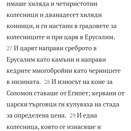
имаше хиляда и четиристотин
колесници и дванадесет хиляди
конници, и ги настани в градовете за


колесниците и при царя в Ерусалим.
И царят направи среброто в
27
Ерусалим като камъни и направи
кедрите многобройни като черниците


в низината.
И износът на коне за
28
Соломон ставаше от Египет; кервани от
царски търговци ги купуваха на стада


за определена цена.
И една
29
колесница, която се изнасяше и