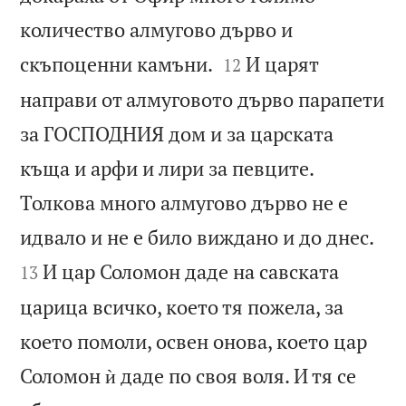
количество алмугово дърво и


скъпоценни камъни.
И царят
12
направи от алмуговото дърво парапети
за ГОСПОДНИЯ дом и за царската
къща и арфи и лири за певците.
Толкова много алмугово дърво не е


идвало и не е било виждано и до днес.
И цар Соломон даде на савската
13
царица всичко, което тя пожела, за
което помоли, освен онова, което цар
Соломон ѝ даде по своя воля. И тя се