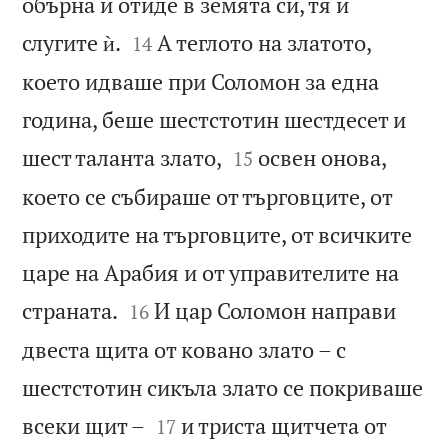
обърна и отиде в земята си, тя и


слугите ѝ.
А теглото на златото,
14
което идваше при Соломон за една
година, беше шестстотин шестдесет и


шест таланта злато,
освен онова,
15
което се събираше от търговците, от
приходите на търговците, от всичките
царе на Арабия и от управителите на


страната.
И цар Соломон направи
16
двеста щита от ковано злато – с
шестстотин сикъла злато се покриваше


всеки щит –
и триста щитчета от
17