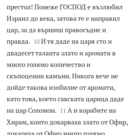
престол! Понеже ГОСПОД е възлюбил
Израил до века, затова те е направил
цар, за да вършиш правосъдие и


правда.
И тя даде на царя сто и
10
двадесет таланта злато и аромати в
много голямо количество и
скъпоценни камъни. Никога вече не
дойде такова изобилие от аромати,
като това, което савската царица даде


на цар Соломон.
А и корабите на
11
Хирам, които докарваха злато от Офир,
докараха от Офир много голямо