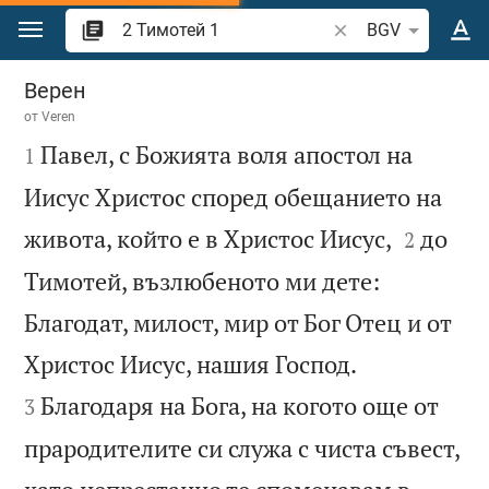
Преминете към съдържанието
Търсете стих или 
BGV
2 Тимотей 1
Верен
от
Veren

Павел, с Божията воля апостол на
1
Иисус Христос според обещанието на


живота, който е в Христос Иисус,
до
2
Тимотей, възлюбеното ми дете:
Благодат, милост, мир от Бог Отец и от


Христос Иисус, нашия Господ.
Благодаря на Бога, на когото още от
3
прародителите си служа с чиста съвест,