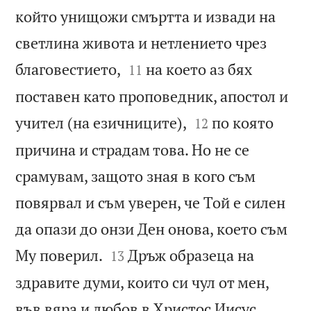
който унищожи смъртта и извади на
светлина живота и нетлението чрез


благовестието,
на което аз бях
11
поставен като проповедник, апостол и


учител (на езичниците),
по която
12
причина и страдам това. Но не се
срамувам, защото зная в кого съм
повярвал и съм уверен, че Той е силен
да опази до онзи Ден онова, което съм


Му поверил.
Дръж образеца на
13
здравите думи, които си чул от мен,


във вяра и любов в Христос Иисус.