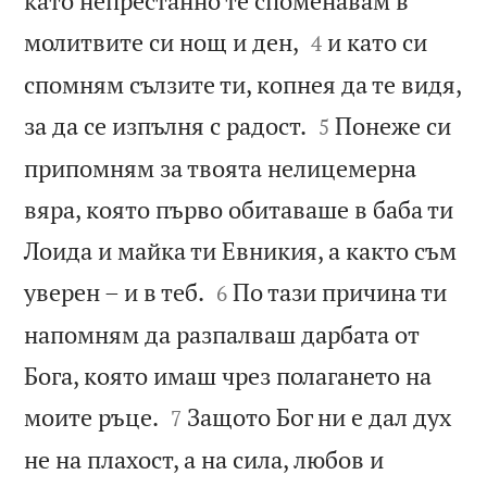
като непрестанно те споменавам в


молитвите си нощ и ден,
и като си
4
спомням сълзите ти, копнея да те видя,


за да се изпълня с радост.
Понеже си
5
припомням за твоята нелицемерна
вяра, която първо обитаваше в баба ти
Лоида и майка ти Евникия, а както съм


уверен – и в теб.
По тази причина ти
6
напомням да разпалваш дарбата от
Бога, която имаш чрез полагането на


моите ръце.
Защото Бог ни е дал дух
7
не на плахост, а на сила, любов и