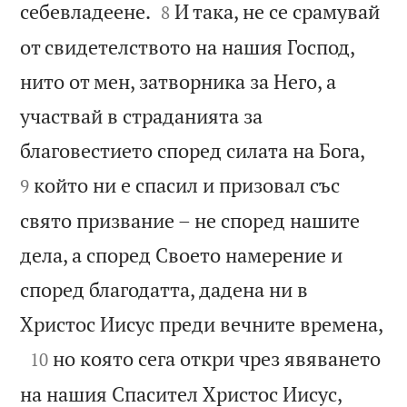


себевладеене.
И така, не се срамувай
8
от свидетелството на нашия Господ,
нито от мен, затворника за Него, а
участвай в страданията за


благовестието според силата на Бога,
който ни е спасил и призовал със
9
свято призвание – не според нашите
дела, а според Своето намерение и
според благодатта, дадена ни в

Христос Иисус преди вечните времена,

но която сега откри чрез явяването
10
на нашия Спасител Христос Иисус,