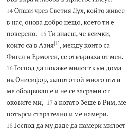
Опази чрез Светия Дух, който живее
14
в нас, онова добро нещо, което ти е


поверено.
Ти знаеш, че всички,
15
[1]
които са в Азия
, между които са


Фигел и Ермоген, се отвърнаха от мен.
Господ да покаже милост към дома
16
на Онисифор, защото той много пъти
ме ободряваше и не се засрами от


оковите ми,
а когато беше в Рим, ме
17


потърси старателно и ме намери.
Господ да му даде да намери милост
18