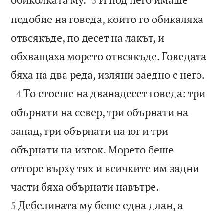
3
подобие на говеда, които го обикаляха
отвсякъде, по десет на лакът, и
обхващаха морето отвсякъде. Говедата

бяха на два реда, изляни заедно с него.

То стоеше на дванадесет говеда: три
4
обърнати на север, три обърнати на
запад, три обърнати на юг и три
обърнати на изток. Морето беше
отгоре върху тях и всичките им задни


части бяха обърнати навътре.
Дебелината му беше една длан, а
5