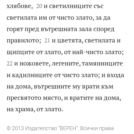


хлябове,
и светилниците със
20
светилата им от чисто злато, за да
горят пред вътрешната зала според


правилото;
и цветята, светилата и
21


щипците от злато, от най-чисто злато;
и ножовете, легените, тамянниците
22
и кадилниците от чисто злато; и входа
на дома, вътрешните му врати към
пресвятото място, и вратите на дома,

на храма, от злато.
© 2013 Издателство “ВЕРЕН”. Всички права