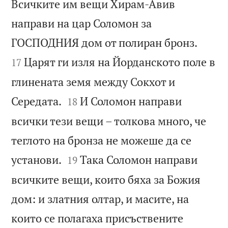
Всичките им вещи Хирам-Авив
направи на цар Соломон за


ГОСПОДНИЯ дом от полиран бронз.
Царят ги изля на Йорданското поле в
17
глинената земя между Сокхот и


Середата.
И Соломон направи
18
всички тези вещи – толкова много, че
теглото на бронза не можеше да се


установи.
Така Соломон направи
19
всичките вещи, които бяха за Божия
дом: и златния олтар, и масите, на
които се полагаха присъствените