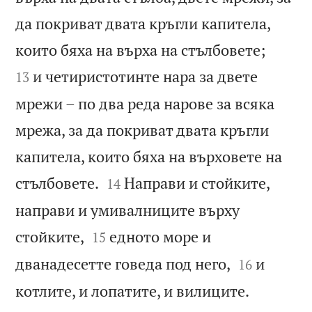
да покриват двата кръгли капитела,


които бяха на върха на стълбовете;
и четиристотинте нара за двете
13
мрежи – по два реда нарове за всяка
мрежа, за да покриват двата кръгли
капитела, които бяха на върховете на


стълбовете.
Направи и стойките,
14
направи и умивалниците върху


стойките,
едното море и
15


дванадесетте говеда под него,
и
16
котлите, и лопатите, и вилиците.