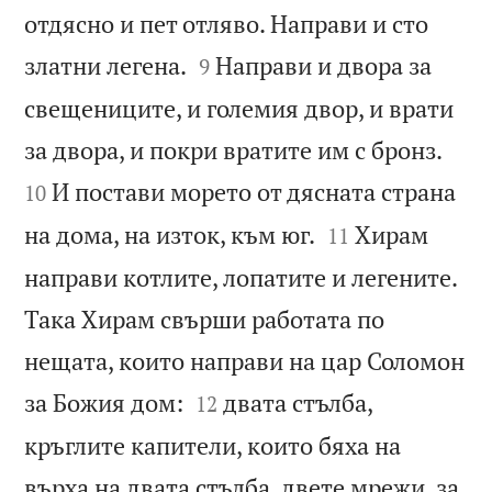
отдясно и пет отляво. Направи и сто


златни легена.
Направи и двора за
9
свещениците, и големия двор, и врати


за двора, и покри вратите им с бронз.
И постави морето от дясната страна
10


на дома, на изток, към юг.
Хирам
11
направи котлите, лопатите и легените.
Така Хирам свърши работата по
нещата, които направи на цар Соломон


за Божия дом:
двата стълба,
12
кръглите капители, които бяха на
върха на двата стълба, двете мрежи, за