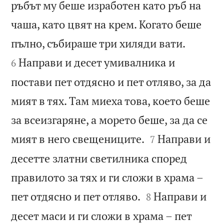
ръбът му беше изработен като ръб на
чаша, като цвят на крем. Когато беше


пълно, събираше три хиляди вати.
Направи и десет умивалника и
6
постави пет отдясно и пет отляво, за да
мият в тях. Там миеха това, което беше
за всеизгаряне, а морето беше, за да се


мият в него свещениците.
Направи и
7
десетте златни светилника според
правилото за тях и ги сложи в храма –


пет отдясно и пет отляво.
Направи и
8
десет маси и ги сложи в храма – пет