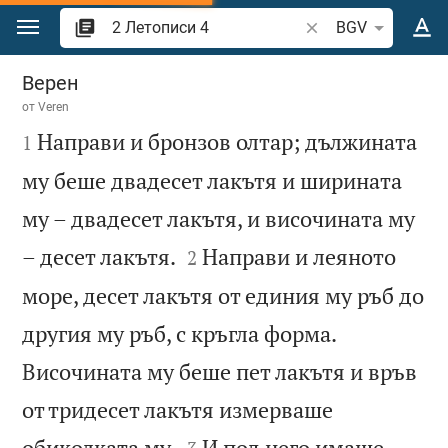
Преминете към съдържанието
Търсете стих или 
BGV
2 Летописи 4
Верен
от
Veren

Направи и бронзов олтар; дължината
1
му беше двадесет лакътя и ширината
му – двадесет лакътя, и височината му


– десет лакътя.
Направи и леяното
2
море, десет лакътя от единия му ръб до
другия му ръб, с кръгла форма.
Височината му беше пет лакътя и връв
от тридесет лакътя измерваше


обиколката му.
И под него имаше