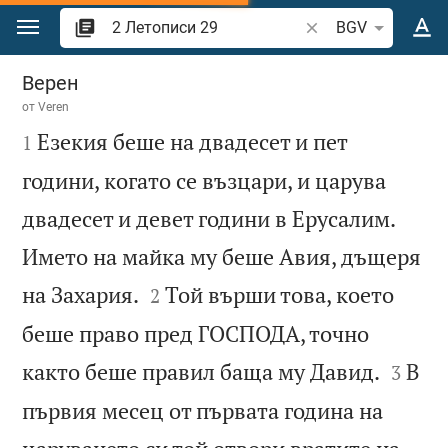
Преминете към съдържанието
Търсете стих или 
BGV
2 Летописи 29
Верен
от
Veren

Езекия беше на двадесет и пет
1
години, когато се възцари, и царува
двадесет и девет години в Ерусалим.
Името на майка му беше Авия, дъщеря


на Захария.
Той върши това, което
2
беше право пред ГОСПОДА, точно


както беше правил баща му Давид.
В
3
първия месец от първата година на