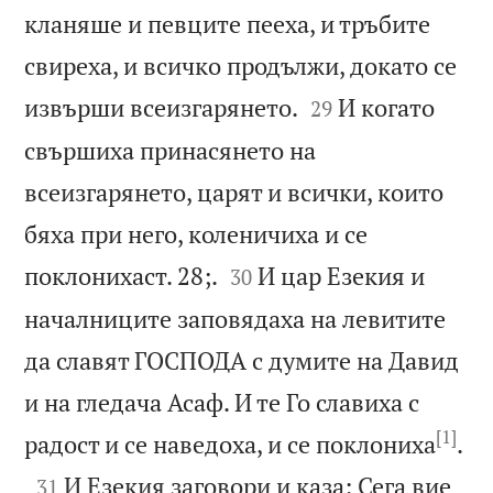
кланяше и певците пееха, и тръбите
свиреха, и всичко продължи, докато се


извърши всеизгарянето.
И когато
29
свършиха принасянето на
всеизгарянето, царят и всички, които
бяха при него, коленичиха и се


поклонихаст. 28;.
И цар Езекия и
30
началниците заповядаха на левитите
да славят ГОСПОДА с думите на Давид
и на гледача Асаф. И те Го славиха с
[1]

радост и се наведоха, и се поклониха
.

И Езекия заговори и каза: Сега вие
31