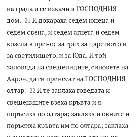
на града и се изкачи в ГОСПОДНИЯ


дом.
И докараха седем юнеца и
21
седем овена, и седем агнета и седем
козела в принос за грях за царството и
за светилището, и за Юда. И той
заповяда на свещениците, синовете на
Аарон, да ги принесат на ГОСПОДНИЯ


олтар.
И те заклаха говедата и
22
свещениците взеха кръвта и я
поръсиха по олтара; заклаха и овните и
поръсиха кръвта им по олтара; заклаха
и агнетата и поръсиха кръвта им по