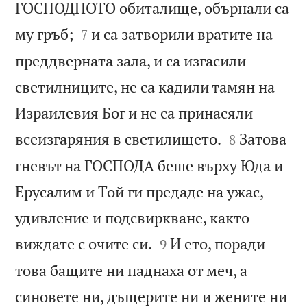
ГОСПОДНОТО обиталище, обърнали са


му гръб;
и са затворили вратите на
7
преддверната зала, и са изгасили
светилниците, не са кадили тамян на
Израилевия Бог и не са принасяли


всеизгаряния в светилището.
Затова
8
гневът на ГОСПОДА беше върху Юда и
Ерусалим и Той ги предаде на ужас,
удивление и подсвиркване, както


виждате с очите си.
И ето, поради
9
това бащите ни паднаха от меч, а
синовете ни, дъщерите ни и жените ни