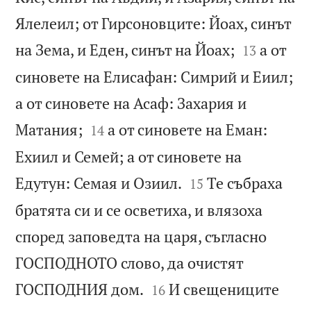
Ялелеил; от Гирсоновците: Йоах, синът


на Зема, и Еден, синът на Йоах;
а от
13
синовете на Елисафан: Симрий и Еиил;
а от синовете на Асаф: Захария и


Матания;
а от синовете на Еман:
14
Ехиил и Семей; а от синовете на


Едутун: Семая и Озиил.
Те събраха
15
братята си и се осветиха, и влязоха
според заповедта на царя, съгласно
ГОСПОДНОТО слово, да очистят


ГОСПОДНИЯ дом.
И свещениците
16