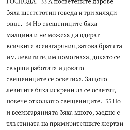


ГОСПОДА.
А посветените дарове
33
бяха шестстотин говеда и три хиляди


овце.
Но свещениците бяха
34
малцина и не можеха да одерат
всичките всеизгаряния, затова братята
им, левитите, им помогнаха, докато се
свърши работата и докато
свещениците се осветиха. Защото
левитите бяха искрени да се осветят,


повече отколкото свещениците.
Но
35
и всеизгарянията бяха много, заедно с
тлъстината на примирителните жертви