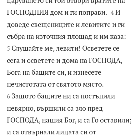
царуването си той отвори вратите на


ГОСПОДНИЯ дом и ги поправи.
И
4
доведе свещениците и левитите и ги


събра на източния площад и им каза:
Слушайте ме, левити! Осветете се
5
сега и осветете и дома на ГОСПОДА,
Бога на бащите си, и изнесете


нечистотата от святото място.
Защото бащите ни са постъпили
6
невярно, вършили са зло пред
ГОСПОДА, нашия Бог, и са Го оставили;
и са отвърнали лицата си от