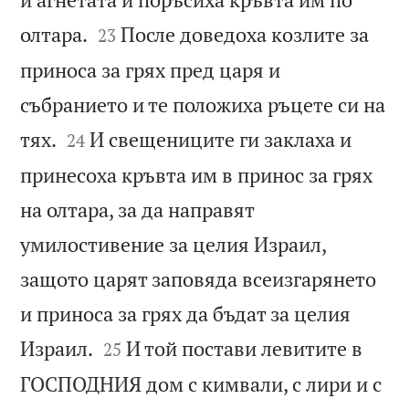


олтара.
После доведоха козлите за
23
приноса за грях пред царя и
събранието и те положиха ръцете си на


тях.
И свещениците ги заклаха и
24
принесоха кръвта им в принос за грях
на олтара, за да направят
умилостивение за целия Израил,
защото царят заповяда всеизгарянето
и приноса за грях да бъдат за целия


Израил.
И той постави левитите в
25
ГОСПОДНИЯ дом с кимвали, с лири и с