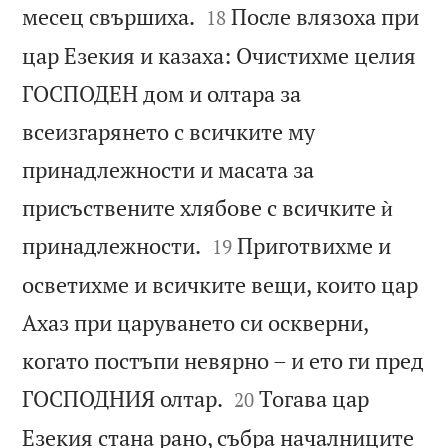


месец свършиха.
После влязоха при
18
цар Езекия и казаха: Очистихме целия
ГОСПОДЕН дом и олтара за
всеизгарянето с всичките му
принадлежности и масата за
присъствените хлябове с всичките ѝ


принадлежности.
Приготвихме и
19
осветихме и всичките вещи, които цар
Ахаз при царуването си оскверни,
когато постъпи невярно – и ето ги пред


ГОСПОДНИЯ олтар.
Тогава цар
20
Езекия стана рано, събра началниците