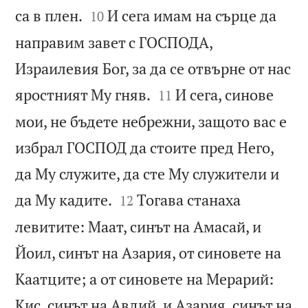


са в плен.
И сега имам на сърце да
10
направим завет с ГОСПОДА,
Израилевия Бог, за да се отвърне от нас


яростният Му гняв.
И сега, синове
11
мои, не бъдете небрежни, защото вас е
избрал ГОСПОД да стоите пред Него,
да Му служите, да сте Му служители и


да Му кадите.
Тогава станаха
12
левитите: Маат, синът на Амасай, и
Йоил, синът на Азария, от синовете на
Каатците; а от синовете на Мерарий:
Кис, синът на Авдий, и Азария, синът на