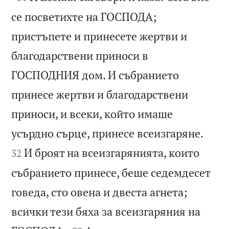
се посветихте на ГОСПОДА;
пристъпете и принесете жертви и
благодарствени приноси в
ГОСПОДНИЯ дом. И събранието
принесе жертви и благодарствени
приноси, и всеки, който имаше


усърдно сърце, принесе всеизгаряне.
И броят на всеизгарянията, които
32
събранието принесе, беше седемдесет
говеда, сто овена и двеста агнета;
всички тези бяха за всеизгаряния на