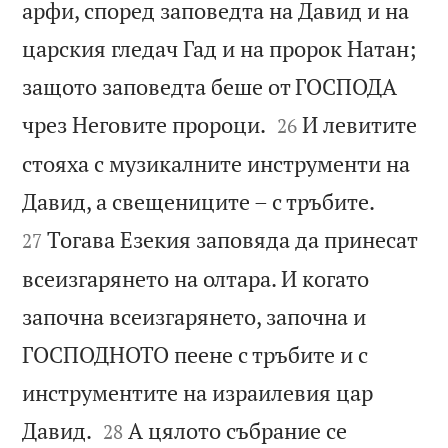
арфи, според заповедта на Давид и на
царския гледач Гад и на пророк Натан;
защото заповедта беше от ГОСПОДА


чрез Неговите пророци.
И левитите
26
стояха с музикалните инструменти на


Давид, а свещениците – с тръбите.
Тогава Езекия заповяда да принесат
27
всеизгарянето на олтара. И когато
започна всеизгарянето, започна и
ГОСПОДНОТО пеене с тръбите и с
инструментите на израилевия цар


Давид.
А цялото събрание се
28