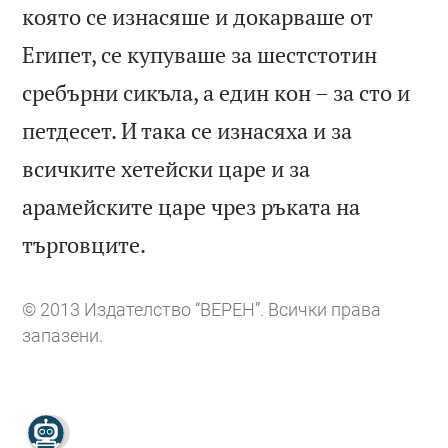
която се изнасяше и докарваше от
Египет, се купуваше за шестстотин
сребърни сикъла, а един кон – за сто и
петдесет. И така се изнасяха и за
всичките хетейски царе и за
арамейските царе чрез ръката на

търговците.
© 2013 Издателство “ВЕРЕН”. Всички права
запазени.