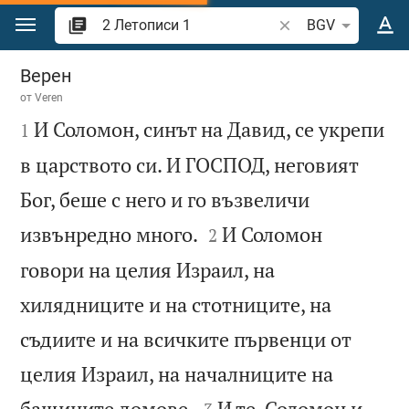
Преминете към съдържанието
Търсете стих или 
BGV
2 Летописи 1
Верен
от
Veren

И Соломон, синът на Давид, се укрепи
1
в царството си. И ГОСПОД, неговият
Бог, беше с него и го възвеличи


извънредно много.
И Соломон
2
говори на целия Израил, на
хилядниците и на стотниците, на
съдиите и на всичките първенци от
целия Израил, на началниците на


бащините домове.
И те, Соломон и