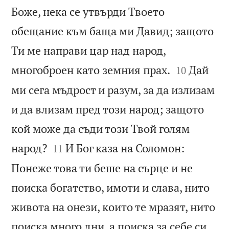
Боже, нека се утвърди Твоето
обещание към баща ми Давид; защото
Ти ме направи цар над народ,


многоброен като земния прах.
Дай
10
ми сега мъдрост и разум, за да излизам
и да влизам пред този народ; защото
кой може да съди този Твой голям


народ?
И Бог каза на Соломон:
11
Понеже това ти беше на сърце и не
поиска богатство, имоти и слава, нито
живота на онези, които те мразят, нито
поиска много дни, а поиска за себе си