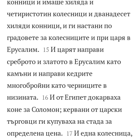
конници и имаше хиляда и
четиристотин колесници и дванадесет
хиляди конници, и ги настани по
градовете за колесниците и при царя в


Ерусалим.
И царят направи
15
среброто и златото в Ерусалим като
камъни и направи кедрите
многобройни като черниците в


низината.
И от Египет докарваха
16
коне за Соломон; кервани от царски
търговци ги купуваха на стада за


определена цена.
И една колесница,
17