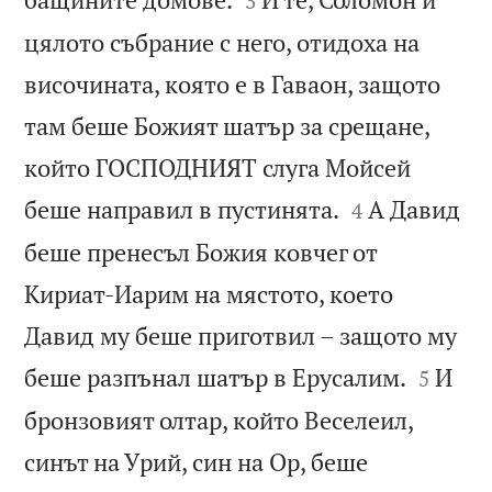
3
цялото събрание с него, отидоха на
височината, която е в Гаваон, защото
там беше Божият шатър за срещане,
който ГОСПОДНИЯТ слуга Мойсей


беше направил в пустинята.
А Давид
4
беше пренесъл Божия ковчег от
Кириат-Иарим на мястото, което
Давид му беше приготвил – защото му


беше разпънал шатър в Ерусалим.
И
5
бронзовият олтар, който Веселеил,
синът на Урий, син на Ор, беше