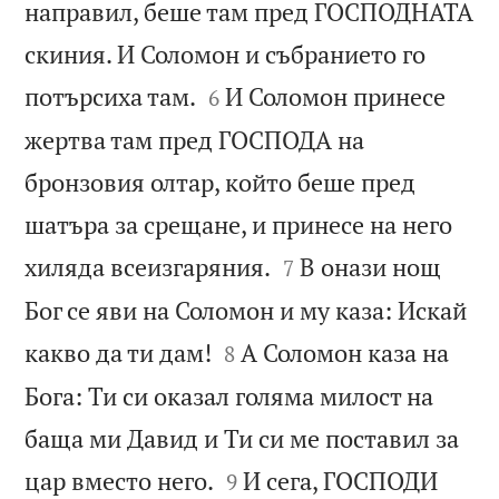
направил, беше там пред ГОСПОДНАТА
скиния. И Соломон и събранието го


потърсиха там.
И Соломон принесе
6
жертва там пред ГОСПОДА на
бронзовия олтар, който беше пред
шатъра за срещане, и принесе на него


хиляда всеизгаряния.
В онази нощ
7
Бог се яви на Соломон и му каза: Искай


какво да ти дам!
А Соломон каза на
8
Бога: Ти си оказал голяма милост на
баща ми Давид и Ти си ме поставил за


цар вместо него.
И сега, ГОСПОДИ
9