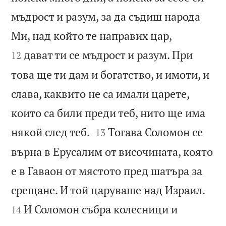
мъдрост и разум, за да съдиш народа


Ми, над който те направих цар,
дават ти се мъдрост и разум. При
12
това ще ти дам и богатство, и имоти, и
слава, каквито не са имали царете,
които са били преди теб, нито ще има


някой след теб.
Тогава Соломон се
13
върна в Ерусалим от височината, която
е в Гаваон от мястото пред шатъра за


срещане. И той царуваше над Израил.
И Соломон събра колесници и
14