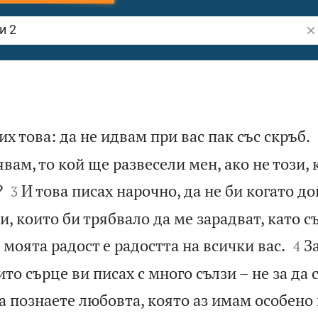
Тъ
их това: да не идвам при вас пак със скръб.
явам, то кой ще развесели мен, ако не този, 


?
И това писах нарочно, да не би когато до
3
и, които би трябвало да ме зарадват, като с


е моята радост е радостта на всички вас.
З
4
то сърце ви писах с много сълзи – не за да 
да познаете любовта, която аз имам особено 