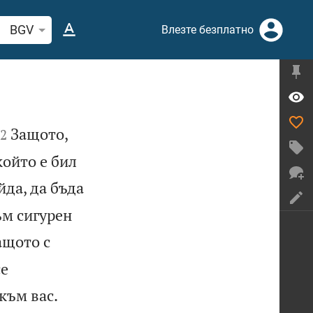
рсете стих или дума в Библията
BGV
Влезте безплатно


Защото,
2
който е бил
йда, да бъда
ъм сигурен
ащото с
се


към вас.