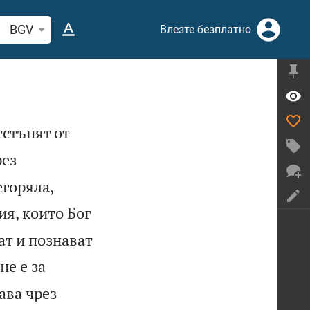
рсете стих или дума в Библията
BGV
Влезте безплатно
тстъпят от
рез


егоряла,
я, които Бог
ат и познават
не е за
ава чрез