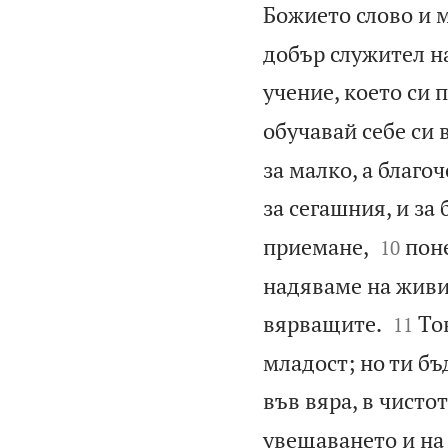
Божието слово и 
добър служител на
учение, което си 
обучавай себе си 
за малко, а благо
за сегашния, и за


приемане,
поне
10
надяваме на живия


вярващите.
То
11
младост; но ти бъ
във вяра, в чистот
увещаването и на