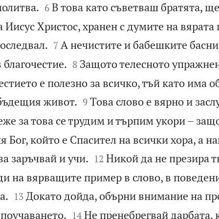


молитва.
В това като съветваш братята, щ
6
 Иисус Христос, хранен с думите на вярата


последвал.
А нечистите и бабешките басни
7


в благочестие.
Защото телесното упражнен
8
честието е полезно за всичко, тъй като има 


 бъдещия живот.
Това слово е вярно и зас
9
же за това се трудим и търпим укори – защ
 Бог, който е Спасител на всички хора, а на


ва заръчвай и учи.
Никой да не презира т
12
ди на вярващите пример в слово, в поведени


а.
Докато дойда, обърни внимание на пр
13


 поучаването.
Не пренебрегвай дарбата, 
14