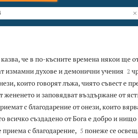
Тъ
 казва, че в по-късните времена някои ще о


ат измамни духове и демонични учения
ч
2
ези, които говорят лъжа, чиято съвест е пр
т жененето и заповядват въздържане от ясти
 приемат с благодарение от онези, които вярв
о всичко създадено от Бога е добро и нищо 


е приема с благодарение,
понеже се освещ
5