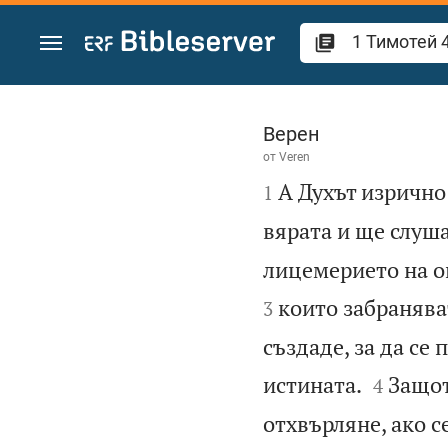
Преминете към съдържанието
1 Тимотей 4
Верен
от
Veren

А Духът изрично
1
вярата и ще слуш
лицемерието на он
които забранява
3
създаде, за да се


истината.
Защот
4
отхвърляне, ако с