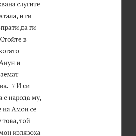
хвана слугите
тала, и ги
прати да ги
 Стойте в
когато
 Анун и
наемат


ва.
И си
7
 с народа му,
е на Амон се
 това, той
мон излязоха