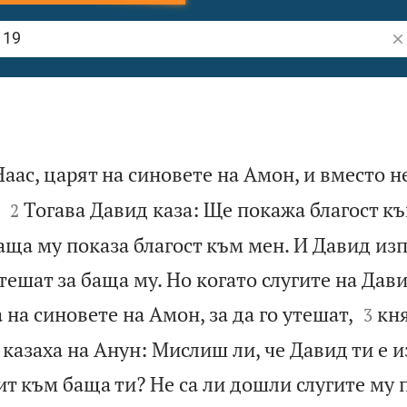
Тъ
аас, царят на синовете на Амон, и вместо не


Тогава Давид каза: Ще покажа благост къ
2
аща му показа благост към мен. И Давид из
тешат за баща му. Но когато слугите на Дав


 на синовете на Амон, за да го утешат,
кня
3
казаха на Анун: Мислиш ли, че Давид ти е 
т към баща ти? Не са ли дошли слугите му п