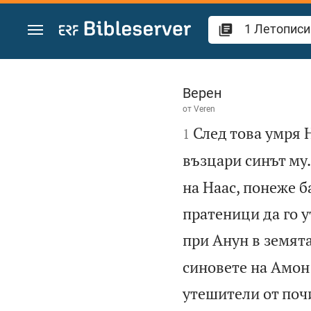
Преминете към съдържанието
1 Летописи 19
Верен
от
Veren

След това умря Н
1
възцари синът му.
на Наас, понеже б
пратеници да го у
при Анун в земята
синовете на Амон 
утешители от почи