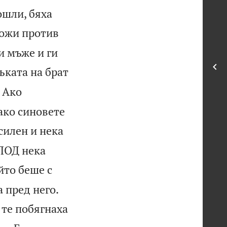
дошли, бяха
ложи против
и мъже и ги
ъката на брат
: Ако
ако синовете
силен и нека
СПОД нека
йто беше с


 пред него.
 те побягнаха