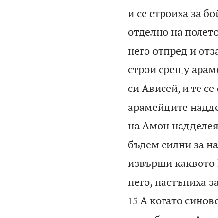
и се строиха за бо
отделно на полето
него отпред и отз
строи срещу арам
си Ависей, и те с
арамейците наддел
на Амон надделеят
бъдем силни за на
извърши каквото 
него, настъпиха з
А когато синове
15