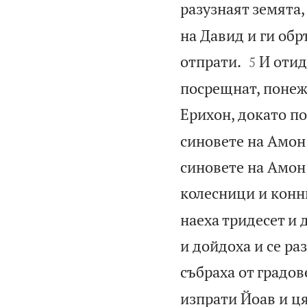
разузнаят земята, 
на Давид и ги обр


отпрати.
И отид
5
посрещнат, понеже
Ерихон, докато по
синовете на Амон 
синовете на Амон 
колесници и конн
наеха тридесет и 
и дойдоха и се ра
събраха от градов
изпрати Йоав и ц