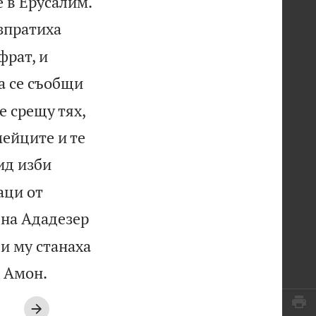

е в Ерусалим.
изпратиха
фрат, и
а се съобщи
е срещу тях,
мейците и те
ид изби
аци от
 на Ададезер
 и му станаха

а Амон.