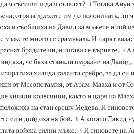


да я съсипят и да я огледат?
Тогава Анун 
4
ъсна, отряза дрехите им до половината, до ча
оха и съобщиха на Давид за мъжете и той из
 мъжете много се срамуваха. И царят каза:


раснат брадите ви, и тогава се върнете.
А 
6
видяха, че бяха станали омразни на Давид,
изпратиха хиляда таланта сребро, за да си 
ици от Месопотамия, от Арам-Мааха и от Со
две хиляди колесници, както и царя на Мааха
зположиха на стан срещу Медева. И синовет


ете си и дойдоха на бой.
А когато Давид чу
8


ялата войска силни мъже.
И синовете на А
9