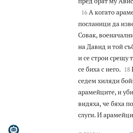
пред брат му Авис

А когато арам
16
посланици да изве
Совак, военачалн
на Давид и той съ
и се строи срещу 


се биха с него.
18
седем хиляди бой
арамейците, и уби
видяха, че бяха п
слуги. И арамейци