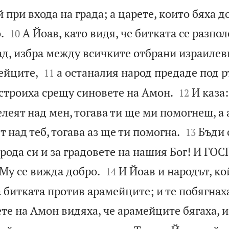
й при входа на града; а царете, които бяха 


.
А Йоав, като видя, че битката се разпо
10
ад, избра между всичките отбрани израилев


ейците,
а останалия народ предаде под р
11


е строиха срещу синовете на Амон.
И каза
12
еят над мен, тогава ти ще ми помогнеш, а 


 над теб, тогава аз ще ти помогна.
Бъди 
13
рода си и за градовете на нашия Бог! И ГО


Му се вижда добро.
И Йоав и народът, ко
14
а битката против арамейците; и те побягнаха
те на Амон видяха, че арамейците бягаха, и