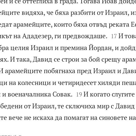
ей и се оттеглиха в града. Тогава Йоав дойд
ейците видяха, че бяха разбити от Израил, 
дат арамейците, които бяха отвъд реката Е


икът на Ададезер, ги предвождаше.
И тов
17
бра целия Израил и премина Йордан, и дойд
тях. И така, Давид се строи за бой срещу ара
И арамейците побягнаха пред Израил и Дав
ци на колесници и четиридесет хиляди пеш


 и военачалника Совак.
И когато слугите
19
обедени от Израил, те сключиха мир с Давид
те вече не искаха да помагат на синовете н