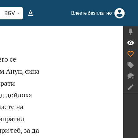
рсете стих или дума в Библията
BGV
Влезте безплатно
го се
м Анун, сина
прати
ид дойдоха
зете на
изпратил
ри теб, за да