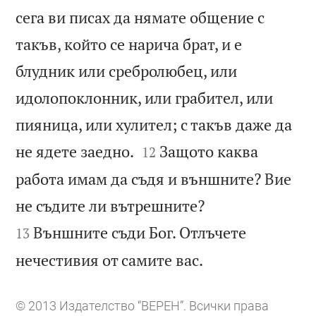
сега ви писах да нямате общение с
такъв, който се нарича брат, и е
блудник или сребролюбец, или
идолопоклонник, или грабител, или
пияница, или хулител; с такъв даже да


не ядете заедно.
Защото каква
12
работа имам да съдя и външните? Вие


не съдите ли вътрешните?
Външните съди Бог. Отлъчете
13

нечестивия от самите вас.
© 2013 Издателство “ВЕРЕН”. Всички права