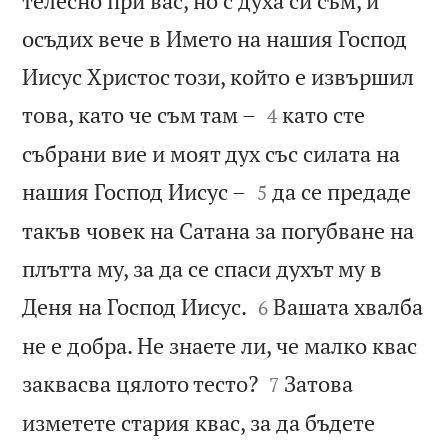
телесно при вас, но с духа си съм, и
осъдих вече в Името на нашия Господ
Иисус Христос този, който е извършил


това, като че съм там –
като сте
4
събрани вие и моят дух със силата на


нашия Господ Иисус –
да се предаде
5
такъв човек на Сатана за погубване на
плътта му, за да се спаси духът му в


Деня на Господ Иисус.
Вашата хвалба
6
не е добра. Не знаете ли, че малко квас


заквасва цялото тесто?
Затова
7
изметете стария квас, за да бъдете