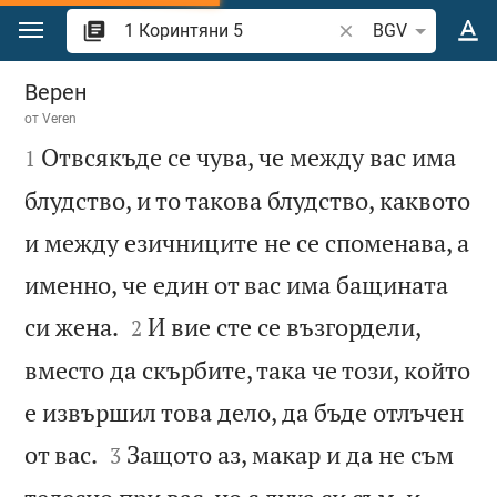
Преминете към съдържанието
Търсете стих или 
BGV
1 Коринтяни 5
Верен
от
Veren

Отвсякъде се чува, че между вас има
1
блудство, и то такова блудство, каквото
и между езичниците не се споменава, а
именно, че един от вас има бащината


си жена.
И вие сте се възгордели,
2
вместо да скърбите, така че този, който
е извършил това дело, да бъде отлъчен


от вас.
Защото аз, макар и да не съм
3