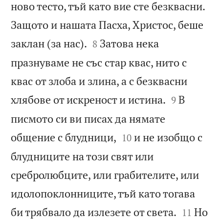
ново тесто, тъй като вие сте безквасни.
Защото и нашата Пасха, Христос, беше


заклан (за нас).
Затова нека
8
празнуваме не със стар квас, нито с
квас от злоба и злина, а с безквасни


хлябове от искреност и истина.
В
9
писмото си ви писах да нямате


общение с блудници,
и не изобщо с
10
блудниците на този свят или
сребролюбците, или грабителите, или
идолопоклонниците, тъй като тогава


би трябвало да излезете от света.
Но
11