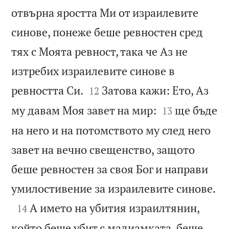
отвърна яростта Ми от израилевите
синове, понеже беше ревностен сред
тях с Моята ревност, така че Аз не
изтребих израилевите синове в


ревността Си.
Затова кажи: Ето, Аз
12


му давам Моя завет на мир:
ще бъде
13
на него и на потомството му след него
завет на вечно свещенство, защото
беше ревностен за своя Бог и направи

умилостивение за израилевите синове.

А името на убития израилтянин,
14
който беше убит с мадиамката, беше