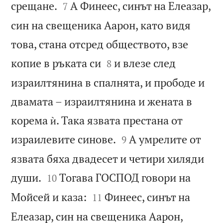


срещане.
А Финеес, синът на Елеазар,
7
син на свещеника Аарон, като видя
това, стана отсред обществото, взе


копие в ръката си
и влезе след
8
израилтянина в спалнята, и прободе и
двамата – израилтянина и жената в
корема ѝ. Така язвата престана от


израилевите синове.
А умрелите от
9
язвата бяха двадесет и четири хиляди


души.
Тогава ГОСПОД говори на
10


Мойсей и каза:
Финеес, синът на
11
Елеазар, син на свещеника Аарон,