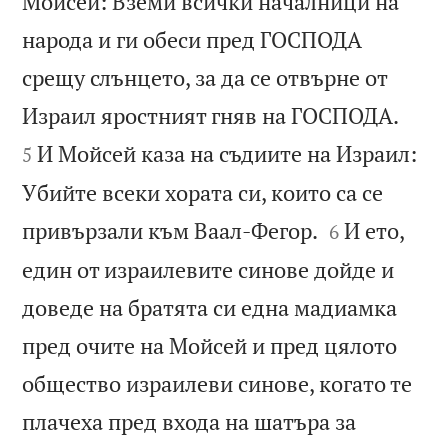
Мойсей: Вземи всички началници на
народа и ги обеси пред ГОСПОДА
срещу слънцето, за да се отвърне от


Израил яростният гняв на ГОСПОДА.
И Мойсей каза на съдиите на Израил:
5
Убийте всеки хората си, които са се


привързали към Ваал-Фегор.
И ето,
6
един от израилевите синове дойде и
доведе на братята си една мадиамка
пред очите на Мойсей и пред цялото
общество израилеви синове, когато те
плачеха пред входа на шатъра за