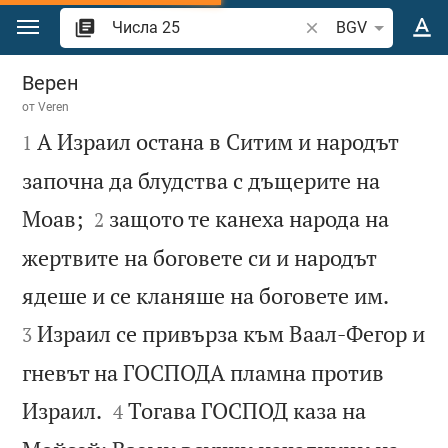
Преминете към съдържанието
Търсете стих или 
BGV
Числа 25
Верен
от
Veren

А Израил остана в Ситим и народът
1
започна да блудства с дъщерите на


Моав;
защото те канеха народа на
2
жертвите на боговете си и народът


ядеше и се кланяше на боговете им.
Израил се привърза към Ваал-Фегор и
3
гневът на ГОСПОДА пламна против


Израил.
Тогава ГОСПОД каза на
4