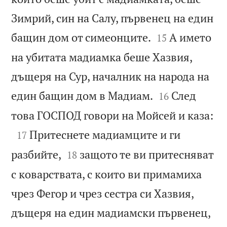
Зимрий, син на Салу, първенец на един


бащин дом от симеонците.
А името
15
на убитата мадиамка беше Хазвия,
дъщеря на Сур, началник на народа на


един бащин дом в Мадиам.
След
16

това ГОСПОД говори на Мойсей и каза:

Притеснете мадиамците и ги
17


разбийте,
защото те ви притесняват
18
с коварствата, с които ви примамиха
чрез Фегор и чрез сестра си Хазвия,
дъщеря на един мадиамски първенец,