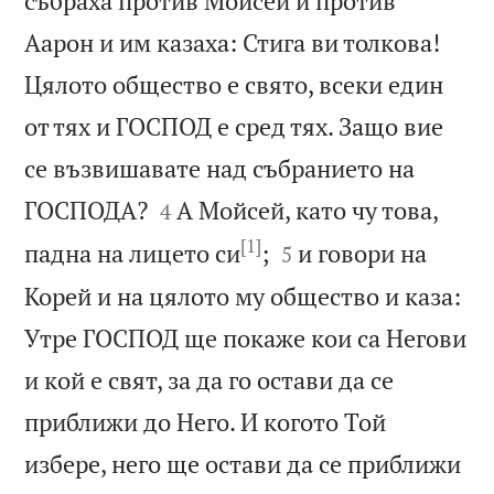
събраха против Мойсей и против
Аарон и им казаха: Стига ви толкова!
Цялото общество е свято, всеки един
от тях и ГОСПОД е сред тях. Защо вие
се възвишавате над събранието на


ГОСПОДА?
А Мойсей, като чу това,
4
[1]


падна на лицето си
;
и говори на
5
Корей и на цялото му общество и каза:
Утре ГОСПОД ще покаже кои са Негови
и кой е свят, за да го остави да се
приближи до Него. И когото Той
избере, него ще остави да се приближи