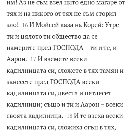
им! Аз не съм взел нито едно магаре от
тях и на никого от тях не съм сторил


зло!
И Мойсей каза на Корей: Утре
16
ти и цялото ти общество да се
намерите пред ГОСПОДА – ти и те, и


Аарон.
И вземете всеки
17
кадилницата си, сложете в тях тамян и
занесете пред ГОСПОДА всеки
кадилницата си, двеста и петдесет
кадилници; също и ти и Аарон – всеки


своята кадилница.
И те взеха всеки
18
кадилницата си, сложиха огън в тях,