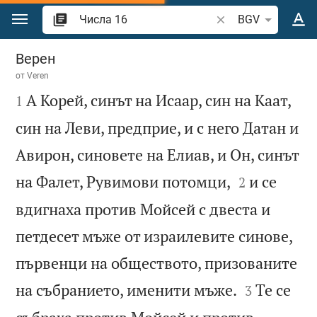
Преминете към съдържанието
Търсете стих или 
BGV
Числа 16
Верен
от
Veren

А Корей, синът на Исаар, син на Каат,
1
син на Леви, предприе, и с него Датан и
Авирон, синовете на Елиав, и Он, синът


на Фалет, Рувимови потомци,
и се
2
вдигнаха против Мойсей с двеста и
петдесет мъже от израилевите синове,
първенци на обществото, призованите


на събранието, именити мъже.
Те се
3