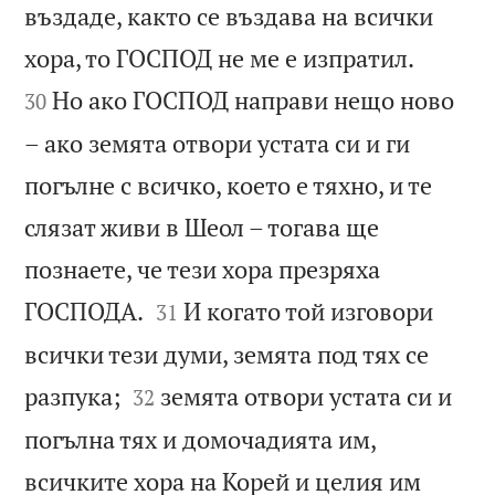
въздаде, както се въздава на всички


хора, то ГОСПОД не ме е изпратил.
Но ако ГОСПОД направи нещо ново
30
– ако земята отвори устата си и ги
погълне с всичко, което е тяхно, и те
слязат живи в Шеол – тогава ще
познаете, че тези хора презряха


ГОСПОДА.
И когато той изговори
31
всички тези думи, земята под тях се


разпука;
земята отвори устата си и
32
погълна тях и домочадията им,
всичките хора на Корей и целия им