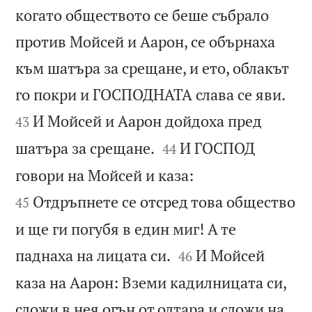
когато обществото се беше събрало
против Мойсей и Аарон, се обърнаха
към шатъра за срещане, и ето, облакът


го покри и ГОСПОДНАТА слава се яви.
И Мойсей и Аарон дойдоха пред
43


шатъра за срещане.
И ГОСПОД
44


говори на Мойсей и каза:
Отдръпнете се отсред това общество
45
и ще ги погубя в един миг! А те


паднаха на лицата си.
И Мойсей
46
каза на Аарон: Вземи кадилницата си,
сложи в нея огън от олтара и сложи на