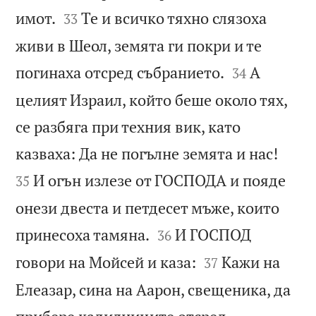


имот.
Те и всичко тяхно слязоха
33
живи в Шеол, земята ги покри и те


погинаха отсред събранието.
А
34
целият Израил, който беше около тях,
се разбяга при техния вик, като


казваха: Да не погълне земята и нас!
И огън излезе от ГОСПОДА и пояде
35
онези двеста и петдесет мъже, които


принесоха тамяна.
И ГОСПОД
36


говори на Мойсей и каза:
Кажи на
37
Елеазар, сина на Аарон, свещеника, да