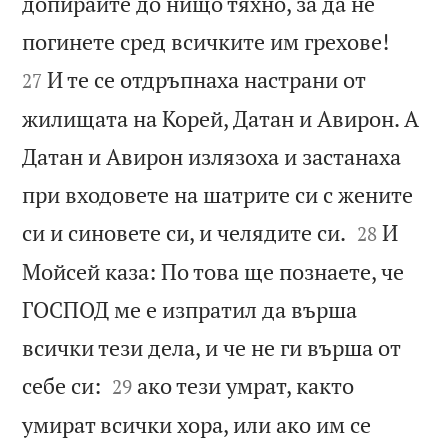
допирайте до нищо тяхно, за да не


погинете сред всичките им грехове!
И те се отдръпнаха настрани от
27
жилищата на Корей, Датан и Авирон. А
Датан и Авирон излязоха и застанаха
при входовете на шатрите си с жените


си и синовете си, и челядите си.
И
28
Мойсей каза: По това ще познаете, че
ГОСПОД ме е изпратил да върша
всички тези дела, и че не ги върша от


себе си:
ако тези умрат, както
29
умират всички хора, или ако им се