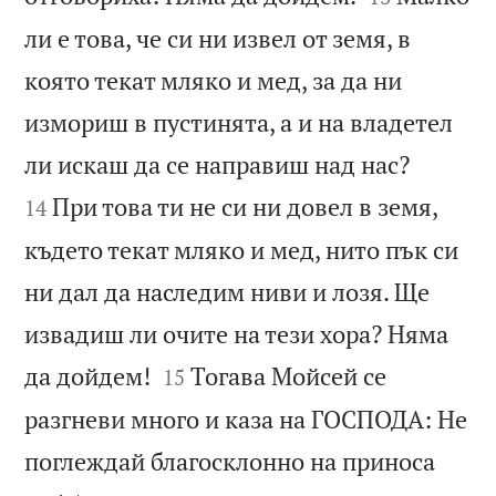
ли е това, че си ни извел от земя, в
която текат мляко и мед, за да ни
измориш в пустинята, а и на владетел


ли искаш да се направиш над нас?
При това ти не си ни довел в земя,
14
където текат мляко и мед, нито пък си
ни дал да наследим ниви и лозя. Ще
извадиш ли очите на тези хора? Няма


да дойдем!
Тогава Мойсей се
15
разгневи много и каза на ГОСПОДА: Не
поглеждай благосклонно на приноса