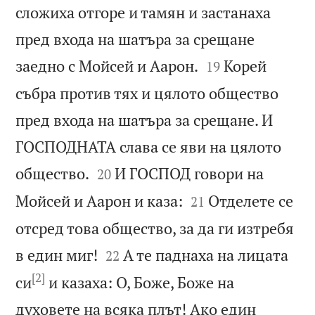
сложиха отгоре и тамян и застанаха
пред входа на шатъра за срещане


заедно с Мойсей и Аарон.
Корей
19
събра против тях и цялото общество
пред входа на шатъра за срещане. И
ГОСПОДНАТА слава се яви на цялото


общество.
И ГОСПОД говори на
20


Мойсей и Аарон и каза:
Отделете се
21
отсред това общество, за да ги изтребя


в един миг!
А те паднаха на лицата
22
[2]
си
и казаха: О, Боже, Боже на
духовете на всяка плът! Ако един