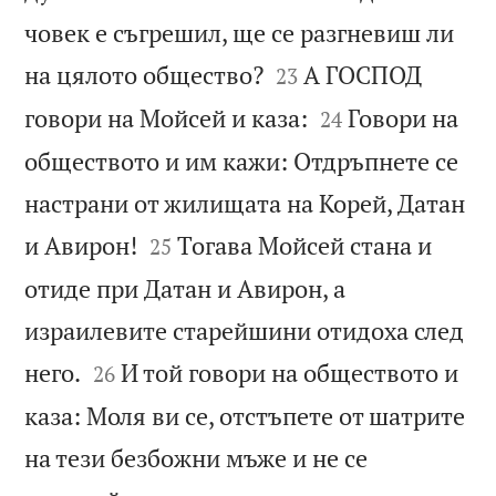
човек е съгрешил, ще се разгневиш ли


на цялото общество?
А ГОСПОД
23


говори на Мойсей и каза:
Говори на
24
обществото и им кажи: Отдръпнете се
настрани от жилищата на Корей, Датан


и Авирон!
Тогава Мойсей стана и
25
отиде при Датан и Авирон, а
израилевите старейшини отидоха след


него.
И той говори на обществото и
26
каза: Моля ви се, отстъпете от шатрите
на тези безбожни мъже и не се