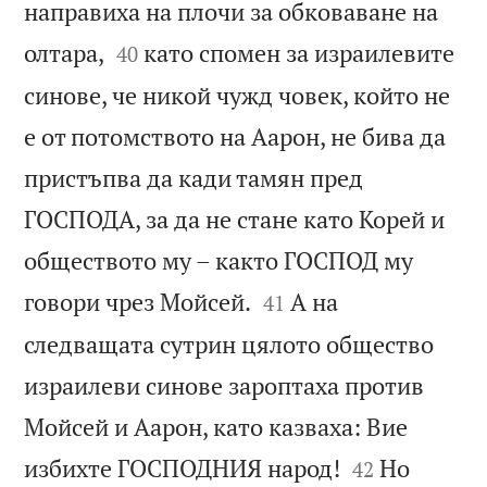
направиха на плочи за обковаване на


олтара,
като спомен за израилевите
40
синове, че никой чужд човек, който не
е от потомството на Аарон, не бива да
пристъпва да кади тамян пред
ГОСПОДА, за да не стане като Корей и
обществото му – както ГОСПОД му


говори чрез Мойсей.
А на
41
следващата сутрин цялото общество
израилеви синове зароптаха против
Мойсей и Аарон, като казваха: Вие


избихте ГОСПОДНИЯ народ!
Но
42