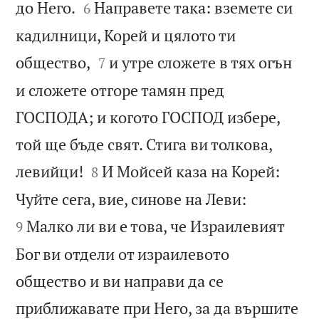


до Него.
Направете така: вземете си
6
кадилници, Корей и цялото ти


общество,
и утре сложете в тях огън
7
и сложете отгоре тамян пред
ГОСПОДА; и когото ГОСПОД избере,
той ще бъде свят. Стига ви толкова,


левийци!
И Мойсей каза на Корей:
8


Чуйте сега, вие, синове на Леви:
Малко ли ви е това, че Израилевият
9
Бог ви отдели от израилевото
общество и ви направи да се
приближавате при Него, за да вършите