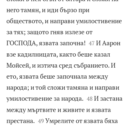
него тамян, и иди бързо при
обществото, и направи умилостивение
за тях; защото гняв излезе от


ГОСПОДА, язвата започна!
И Аарон
47
взе кадилницата, както беше казал
Мойсей, и изтича сред събранието. И
ето, язвата беше започнала между
народа; и той сложи тамяна и направи


умилостивение за народа.
И застана
48
между мъртвите и живите и язвата


престана.
Умрелите от язвата бяха
49