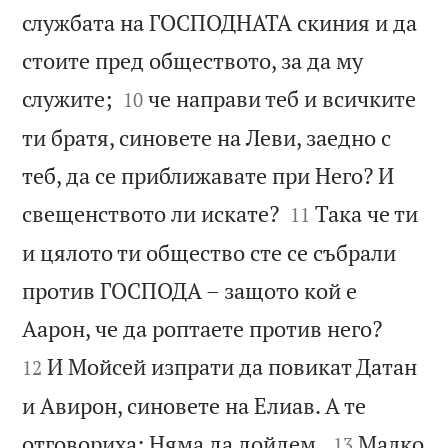
службата на ГОСПОДНАТА скиния и да
стоите пред обществото, за да му


служите;
че направи теб и всичките
10
ти братя, синовете на Леви, заедно с
теб, да се приближавате при Него? И


свещенството ли искате?
Така че ти
11
и цялото ти общество сте се събрали
против ГОСПОДА – защото кой е


Аарон, че да роптаете против него?
И Мойсей изпрати да повикат Датан
12
и Авирон, синовете на Елиав. А те


отговориха: Няма да дойдем.
Малко
13