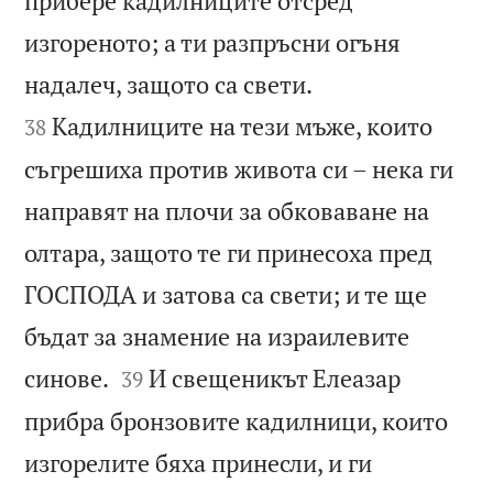
прибере кадилниците отсред
изгореното; а ти разпръсни огъня


надалеч, защото са свети.
Кадилниците на тези мъже, които
38
съгрешиха против живота си – нека ги
направят на плочи за обковаване на
олтара, защото те ги принесоха пред
ГОСПОДА и затова са свети; и те ще
бъдат за знамение на израилевите


синове.
И свещеникът Елеазар
39
прибра бронзовите кадилници, които
изгорелите бяха принесли, и ги